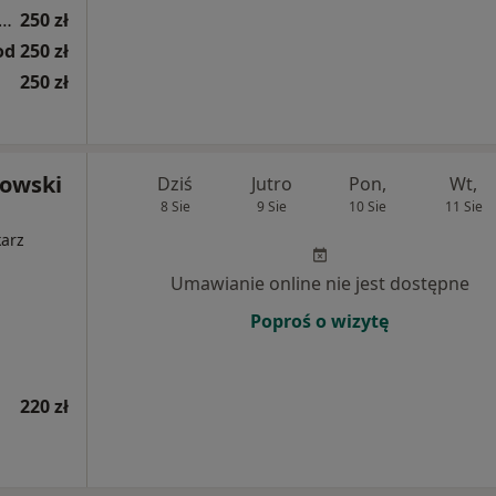
 (ocena ślinianek, tarczycy, węzłów chłonnych)
250 zł
od 250 zł
250 zł
rowski
Dziś
Jutro
Pon,
Wt,
8 Sie
9 Sie
10 Sie
11 Sie
karz
Umawianie online nie jest dostępne
Poproś o wizytę
220 zł