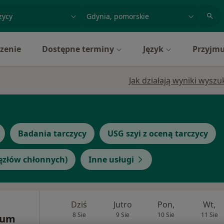
acja, badanie lub nazwisko
miasto lub dzielnica
zenie
Dostępne terminy
Język
Przyjmu
Jak działają wyniki wysz
Badania tarczycy
USG szyi z oceną tarczycy
węzłów chłonnych)
Inne usługi
Dziś
Jutro
Pon,
Wt,
8 Sie
9 Sie
10 Sie
11 Sie
rum