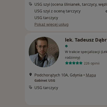
USG szyi
USG szyi z oceną tarczycy
USG tarczycy
Pokaż więcej usług
lek. Tadeusz Dąb
W trakcie specjalizacji (Le
rodzinny)
226 opinii
Podchorążych 10A, Gdynia
•
Mapa
Gabinet USG
USG tarczycy