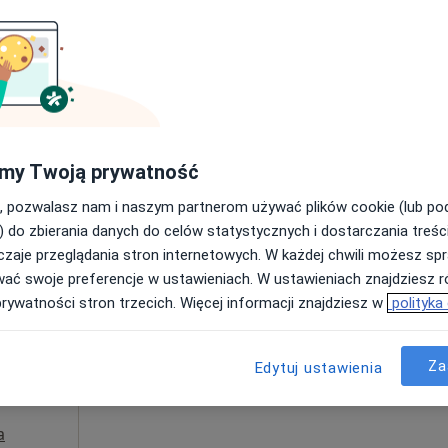
ia,
Umawianie online nie jest dostępne
Pokaż profil
250 zł
my Twoją prywatność
, pozwalasz nam i naszym partnerom używać plików cookie (lub p
) do zbierania danych do celów statystycznych i dostarczania treśc
zaje przeglądania stron internetowych. W każdej chwili możesz spr
Dziś
Jutro
Pon,
Wt,
wać swoje preferencje w ustawieniach. W ustawieniach znajdziesz ró
8 Sie
9 Sie
10 Sie
11 Sie
TRUM
prywatności stron trzecich. Więcej informacji znajdziesz w
polityka
a,
Umawianie online nie jest dostępne
Za
Edytuj ustawienia
Pokaż profil
a