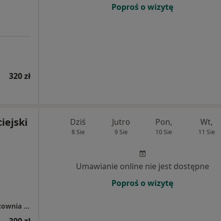
Poproś o wizytę
320 zł
iejski
Dziś
Jutro
Pon,
Wt,
8 Sie
9 Sie
10 Sie
11 Sie
Umawianie online nie jest dostępne
Poproś o wizytę
PRO FEMINA : Gabinet Ginekologiczny i Pracownia Badań Usg