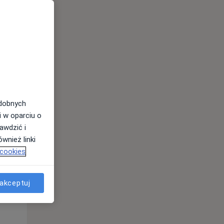
odobnych
i w oparciu o
awdzić i
Śr,
Czw,
Pt,
wnież linki
12 Sie
13 Sie
14 Sie
 cookies
akceptuj