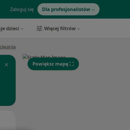
Zaloguj się
Dla profesjonalistów
je dzieci
Więcej filtrów
ukiwania
Powiększ mapę
Śr,
Czw,
Pt,
12 Sie
13 Sie
14 Sie