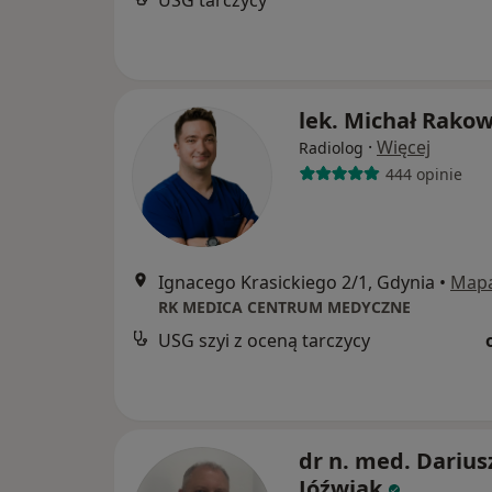
USG tarczycy
lek. Michał Rakow
·
Więcej
Radiolog
444 opinie
Ignacego Krasickiego 2/1, Gdynia
•
Map
RK MEDICA CENTRUM MEDYCZNE
USG szyi z oceną tarczycy
dr n. med. Darius
Jóźwiak