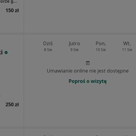
Prywatny Gabinet Lekarski, pomorskie, Pogórze gm. Kosakowo
150 zł
Dziś
Jutro
Pon,
Wt,
8 Sie
9 Sie
10 Sie
11 Sie
i
j
Umawianie online nie jest dostępne
Poproś o wizytę
a
250 zł