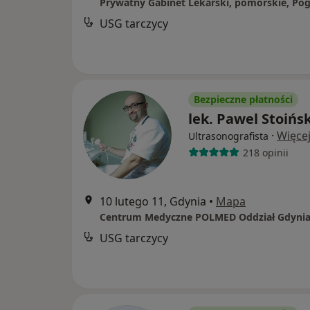
USG tarczycy
Bezpieczne płatności
lek. Pawel Stoińsk
·
Więce
Ultrasonografista
218 opinii
10 lutego 11, Gdynia
•
Mapa
Centrum Medyczne POLMED Oddział Gdyni
USG tarczycy