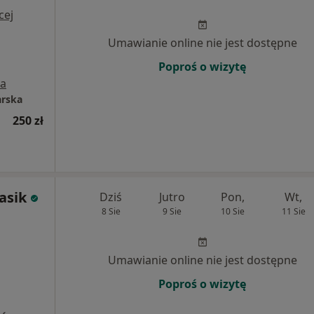
cej
Umawianie online nie jest dostępne
Poproś o wizytę
a
arska
250 zł
asik
Dziś
Jutro
Pon,
Wt,
8 Sie
9 Sie
10 Sie
11 Sie
Umawianie online nie jest dostępne
Poproś o wizytę