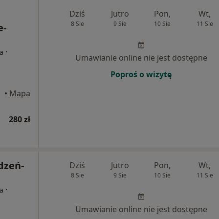
Dziś
Jutro
Pon,
Wt,
8 Sie
9 Sie
10 Sie
11 Sie
e-
·
ta
Umawianie online nie jest dostępne
Poproś o wizytę
•
Mapa
280 zł
dzeń-
Dziś
Jutro
Pon,
Wt,
8 Sie
9 Sie
10 Sie
11 Sie
·
ta
Umawianie online nie jest dostępne