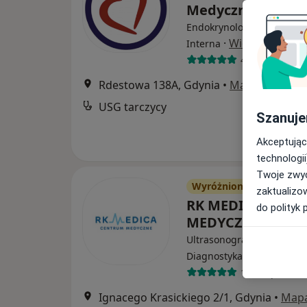
Medyczne
Endokrynologia, Gastrolog
·
Więcej
Interna
413 opinii
Rdestowa 138A, Gdynia
•
Mapa
USG tarczycy
Szanuje
Akceptując
technologii
Twoje zwyc
Wyróżniony
zaktualizo
RK MEDICA CEN
do polityk 
MEDYCZNE
Ultrasonografia, Radiologi
·
Więcej
Diagnostyka
1273 opinie
Ignacego Krasickiego 2/1, Gdynia
•
Map