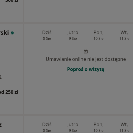
300 zł
ski
Dziś
Jutro
Pon,
Wt,
8 Sie
9 Sie
10 Sie
11 Sie
Umawianie online nie jest dostępne
Poproś o wizytę
a
od 250 zł
z
Dziś
Jutro
Pon,
Wt,
8 Sie
9 Sie
10 Sie
11 Sie