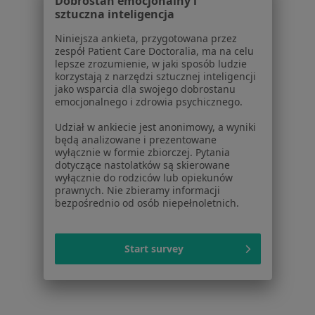
Dobrostan emocjonalny i
sztuczna inteligencja
Cennik
Dla lekarzy
Niniejsza ankieta, przygotowana przez
Dla placówek medycznych
zespół Patient Care Doctoralia, ma na celu
lepsze zrozumienie, w jaki sposób ludzie
Noa Notes
nowość
korzystają z narzędzi sztucznej inteligencji
Baza wiedzy
jako wsparcia dla swojego dobrostanu
Centrum Pomocy dla Specjalisty
emocjonalnego i zdrowia psychicznego.
Kontakt
Udział w ankiecie jest anonimowy, a wyniki
ZnanyLekarz - Strona główna
będą analizowane i prezentowane
wyłącznie w formie zbiorczej. Pytania
ZnanyLekarz Sp. z o.o.
dotyczące nastolatków są skierowane
ul. Kolejowa 5/7
wyłącznie do rodziców lub opiekunów
prawnych. Nie zbieramy informacji
01-217 Warszawa, Polska
bezpośrednio od osób niepełnoletnich.
NIP: ⁠7010224868
KRS: ⁠0000347997
Start survey
REGON: ⁠142276657
Sąd Rejonowy dla m.st. Warszawy w Warszawie XII
Wydział Gospodarczy KRS