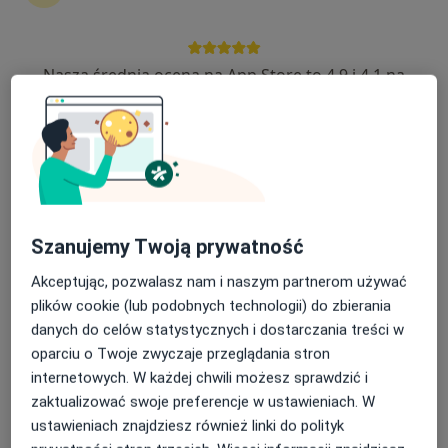
Michał Paczkowski
Nasza średnia ocena na App Store to 4.9 i 4.1 na
Chirurg
Google Play Store
Warszawa
umów wizytę
Michele Amico
Urolog
Szanujemy Twoją prywatność
Brzeziny
Akceptując, pozwalasz nam i naszym partnerom używać
umów wizytę
plików cookie (lub podobnych technologii) do zbierania
Magdalena Radziszewska
danych do celów statystycznych i dostarczania treści w
oparciu o Twoje zwyczaje przeglądania stron
Dermatolog, Wenerolog, Lekarz wykonujący zabiegi medycyny estetycznej
internetowych. W każdej chwili możesz sprawdzić i
Warszawa
zaktualizować swoje preferencje w ustawieniach. W
ustawieniach znajdziesz również linki do polityk
umów wizytę