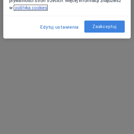
prywatności stron trzecich. Więcej informacji znajdziesz
Wojciech Szaraniec
w
polityka cookies
Okulista
Zaakceptuj
Katowice
Edytuj ustawienia
umów wizytę
Aleksandra Maciejewska-Gaskoń
Dermatolog, Wenerolog
Warszawa
umów wizytę
Danuta Myłek
Alergolog, Dietetyk, Dermatolog
Warszawa