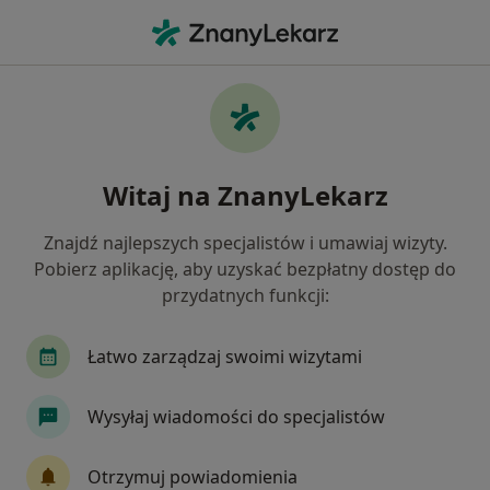
Me
Czego szukasz?
Strona Główna
Usługi
Konsultacja Przedzabiegowa
Konsultacja przedzabiegowa -
Witaj na ZnanyLekarz
informacje, specjaliści, pytania i
odpowiedzi
Znajdź najlepszych specjalistów i umawiaj wizyty.
Pobierz aplikację, aby uzyskać bezpłatny dostęp do
przydatnych funkcji:
Łatwo zarządzaj swoimi wizytami
Informacje
Wysyłaj wiadomości do specjalistów
Eksperci - konsultacja przedzabiegowa
Otrzymuj powiadomienia