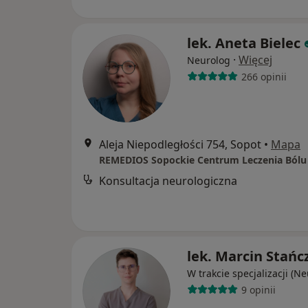
lek. Aneta Bielec
·
Więcej
Neurolog
266 opinii
Aleja Niepodległości 754, Sopot
•
Mapa
Konsultacja neurologiczna
lek. Marcin Stańc
W trakcie specjalizacji (N
9 opinii