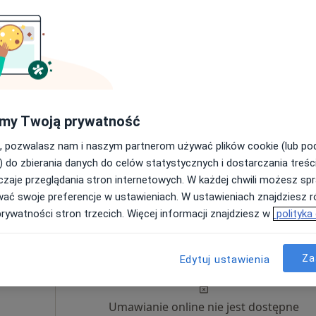
ia,
Pokaż profil
270 zł
my Twoją prywatność
, pozwalasz nam i naszym partnerom używać plików cookie (lub p
) do zbierania danych do celów statystycznych i dostarczania treśc
zaje przeglądania stron internetowych. W każdej chwili możesz spr
wać swoje preferencje w ustawieniach. W ustawieniach znajdziesz ró
prywatności stron trzecich. Więcej informacji znajdziesz w
polityka
Dziś
Jutro
Ndz,
Pon,
Za
7 Sie
8 Sie
9 Sie
10 Sie
Edytuj ustawienia
ki
Umawianie online nie jest dostępne