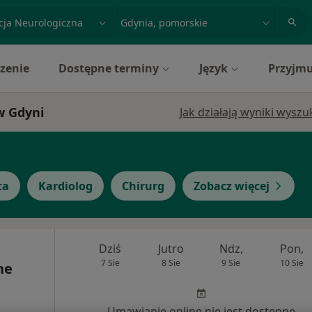
acja, badanie lub nazwisko
miasto lub dzielnica
zenie
Dostępne terminy
Język
Przyjmu
w Gdyni
Jak działają wyniki wysz
ta
Kardiolog
Chirurg
Zobacz więcej
Dziś
Jutro
Ndz,
Pon,
7 Sie
8 Sie
9 Sie
10 Sie
ne
Umawianie online nie jest dostępne