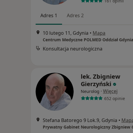
161 opinii
Adres 1
Adres 2
10 lutego 11, Gdynia
•
Mapa
Centrum Medyczne POLMED Oddział Gdyni
Konsultacja neurologiczna
lek. Zbigniew
Gierzyński
·
Więcej
Neurolog
652 opinie
Stefana Batorego 9 Lok.9, Gdynia
•
Map