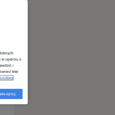
odobnych
i w oparciu o
awdzić i
wnież linki
 cookies
Wt,
Śr,
Czw,
akceptuj
11 Sie
12 Sie
13 Sie