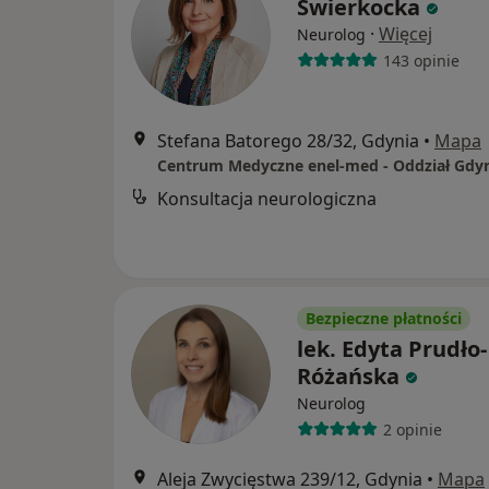
Świerkocka
·
Więcej
Neurolog
143 opinie
Stefana Batorego 28/32, Gdynia
•
Mapa
Konsultacja neurologiczna
Bezpieczne płatności
lek. Edyta Prudło-
Różańska
Neurolog
2 opinie
Aleja Zwycięstwa 239/12, Gdynia
•
Mapa