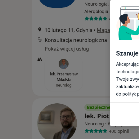
Neurologia, Neurochirurg
·
Więcej
Alergologia
4122 opinie
10 lutego 11, Gdynia
•
Mapa
Konsultacja neurologiczna
Pokaż więcej usług
Szanuje
Akceptując
technologii
lek. Przemysław
Twoje zwyc
Mikulski
neurolog
zaktualizo
do polityk 
Bezpieczne płatności
lek. Piotr Robows
·
Więcej
Neurolog
400 opinii