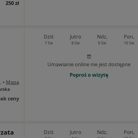
250 zł
Dziś
Jutro
Ndz,
Pon,
7 Sie
8 Sie
9 Sie
10 Sie
Umawianie online nie jest dostępne
Poproś o wizytę
, gabinet 15, Gdynia
•
Mapa
arska
rak ceny
rzata
Dziś
Jutro
Ndz,
Pon,