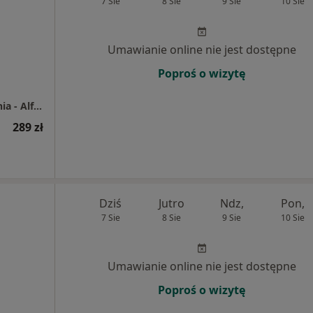
7 Sie
8 Sie
9 Sie
10 Sie
Umawianie online nie jest dostępne
Poproś o wizytę
Centrum Medyczne enel-med - Oddział Gdynia - Alfa Plaza
289 zł
Dziś
Jutro
Ndz,
Pon,
7 Sie
8 Sie
9 Sie
10 Sie
Umawianie online nie jest dostępne
Poproś o wizytę