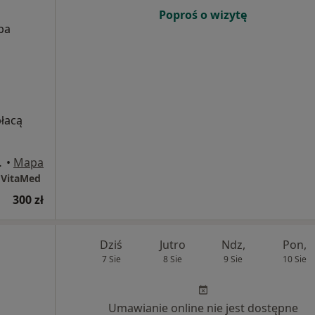
Poproś o wizytę
ba
płacą
 30, Gdynia
•
Mapa
 VitaMed
300 zł
Dziś
Jutro
Ndz,
Pon,
7 Sie
8 Sie
9 Sie
10 Sie
Umawianie online nie jest dostępne