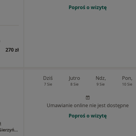
Poproś o wizytę
a
270 zł
Dziś
Jutro
Ndz,
Pon,
7 Sie
8 Sie
9 Sie
10 Sie
Umawianie online nie jest dostępne
Poproś o wizytę
a
Prywatny Gabinet Neurologiczny Zbigniew Gierzyński