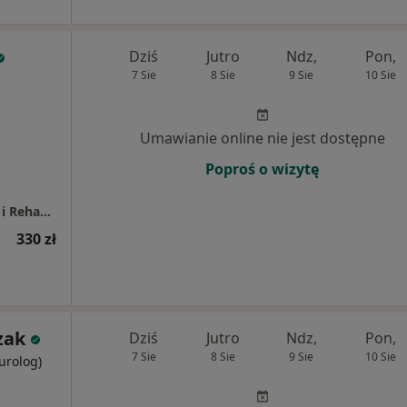
Dziś
Jutro
Ndz,
Pon,
7 Sie
8 Sie
9 Sie
10 Sie
Umawianie online nie jest dostępne
Poproś o wizytę
REMEDIOS Sopockie Centrum Leczenia Bólu i Rehabilitacji
330 zł
zak
Dziś
Jutro
Ndz,
Pon,
7 Sie
8 Sie
9 Sie
10 Sie
eurolog)