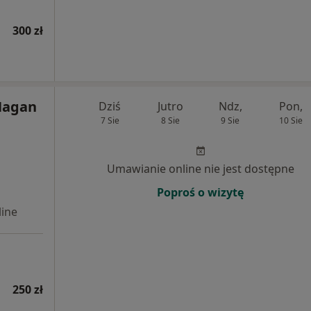
300 zł
Hagan
Dziś
Jutro
Ndz,
Pon,
7 Sie
8 Sie
9 Sie
10 Sie
Umawianie online nie jest dostępne
Poproś o wizytę
ine
250 zł