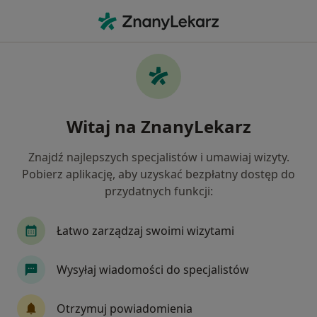
Me
Prowadzenie Ciąży • Gdynia, pomorskie
Filtry
• 1
Ubezpieczenie
Map
Prowadzenie ciąży specjaliści w Gdyni
Witaj na ZnanyLekarz
Jak działają wyniki wyszukiwania
Znajdź najlepszych specjalistów i umawiaj wizyty.
Pobierz aplikację, aby uzyskać bezpłatny dostęp do
Jakiego specjalisty szukasz?
przydatnych funkcji:
Ginekolog
Radiolog
Endokrynolog
K
Łatwo zarządzaj swoimi wizytami
Wysyłaj wiadomości do specjalistów
Otrzymuj powiadomienia