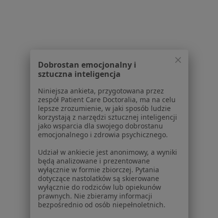
Konsultacja ginekologiczna + USG + cytologia LBC
w Gdyni
Konsultacja ginekologiczna + USG + cytologia w
Gdyni
Dobrostan emocjonalny i
sztuczna inteligencja
Założenie wkładki domacicznej w Gdyni
Niniejsza ankieta, przygotowana przez
Więcej (15)
zespół Patient Care Doctoralia, ma na celu
Więcej w kategorii: Usługi w Gdyni
lepsze zrozumienie, w jaki sposób ludzie
korzystają z narzędzi sztucznej inteligencji
Popularne specjalizacje
jako wsparcia dla swojego dobrostanu
emocjonalnego i zdrowia psychicznego.
Stomatolodzy w Gdyni
Udział w ankiecie jest anonimowy, a wyniki
Psycholodzy w Gdyni
będą analizowane i prezentowane
wyłącznie w formie zbiorczej. Pytania
Interniści w Gdyni
dotyczące nastolatków są skierowane
wyłącznie do rodziców lub opiekunów
Psychoterapeuci w Gdyni
prawnych. Nie zbieramy informacji
bezpośrednio od osób niepełnoletnich.
Fizjoterapeuci w Gdyni