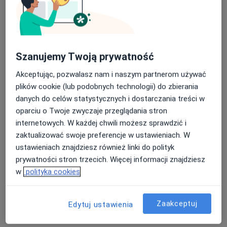
lek. Katarzyna Rożnowska
·
Więcej
Ginekolog
Szanujemy Twoją prywatność
265 opinii
Akceptując, pozwalasz nam i naszym partnerom używać
Rdestowa 138a/34, Gdynia
•
Mapa
plików cookie (lub podobnych technologii) do zbierania
Gabinet ginekologiczny Katarzyna Rożnowska
danych do celów statystycznych i dostarczania treści w
Prowadzenie ciąży
300 zł
oparciu o Twoje zwyczaje przeglądania stron
Specjalista nie oferuje umawiania online pod tym adresem.
internetowych. W każdej chwili możesz sprawdzić i
zaktualizować swoje preferencje w ustawieniach. W
Poproś o wizytę
ustawieniach znajdziesz również linki do polityk
prywatności stron trzecich. Więcej informacji znajdziesz
w
polityka cookies
Zaakceptuj
Edytuj ustawienia