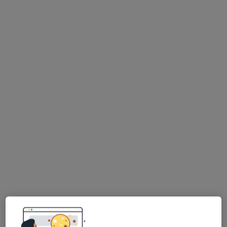
lek. Piotr Chmielewski
·
Więcej
Ginekolog
219 opinii
pl. Kaszubski 8/401, Gdynia
•
Mapa
PRO FEMINA : Gabinet Ginekologiczny i Pracownia Badań Usg
Prowadzenie ciąży
350 zł
Specjalista nie oferuje umawiania online pod tym adresem.
Poproś o wizytę