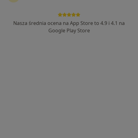
Nasza średnia ocena na App Store to 4.9 i 4.1 na
lek. Roman Jankowski
Google Play Store
·
Więcej
Ginekolog
454 opinie
Smugowa 9e (wejście od ogródka), Gdańsk
•
Mapa
Gabinet lekarski
Prowadzenie ciąży
250 zł
Specjalista nie oferuje umawiania online pod tym adresem.
Poproś o wizytę