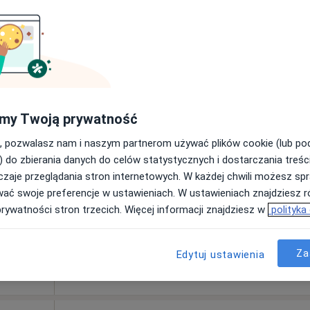
Dziś
Jutro
Wt,
Śr,
my Twoją prywatność
9 Sie
10 Sie
11 Sie
12 Sie
, pozwalasz nam i naszym partnerom używać plików cookie (lub p
) do zbierania danych do celów statystycznych i dostarczania treśc
Brak kalendarza w Twojej lokalizacji.
zaje przeglądania stron internetowych. W każdej chwili możesz spr
wać swoje preferencje w ustawieniach. W ustawieniach znajdziesz ró
Pokaż adresy z kalendarzem
prywatności stron trzecich. Więcej informacji znajdziesz w
polityka
iemianowice Śląskie
•
Mapa
Za
Edytuj ustawienia
150 zł