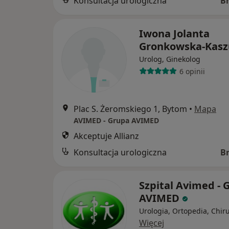
Konsultacja urologiczna
B
Iwona Jolanta
Gronkowska-Kas
Urolog, Ginekolog
6 opinii
Plac S. Żeromskiego 1, Bytom
•
Mapa
AVIMED - Grupa AVIMED
Akceptuje Allianz
Konsultacja urologiczna
B
Szpital Avimed - 
AVIMED
Urologia, Ortopedia, Chir
Więcej