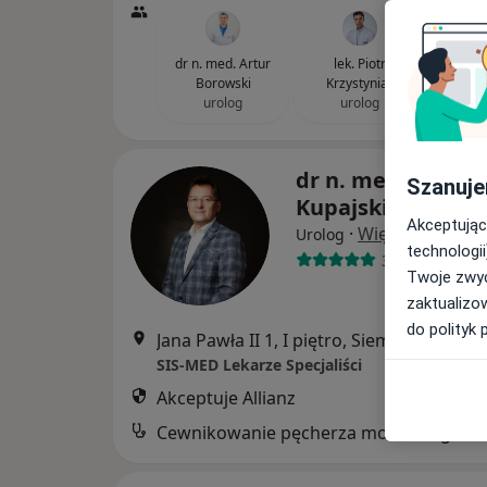
dr n. med. Artur
lek. Piotr
Borowski
Krzystyniak
urolog
urolog
dr n. med. Maciej
Szanuje
Kupajski
Akceptując
·
Więcej
Urolog
technologii
380 opinii
Twoje zwyc
zaktualizo
do polityk 
Jana Pawła II 1, I piętro, S
SIS-MED Lekarze Specjaliści
Akceptuje Allianz
Cewnikowanie pęcherza moczowego