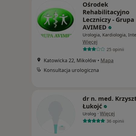
Ośrodek
Rehabilitacyjno
Leczniczy - Grupa
AVIMED
Urologia, Kardiologia, Int
Więcej
25 opinii
Katowicka 22, Mikołów
•
Mapa
Konsultacja urologiczna
dr n. med. Krzysz
Łukojć
·
Więcej
Urolog
36 opinii