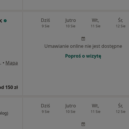
k
Dziś
Jutro
Wt,
Śr,
9 Sie
10 Sie
11 Sie
12 Sie
Umawianie online nie jest dostępne
Poproś o wizytę
iemianowice Śląskie
•
Mapa
od 150 zł
Dziś
Jutro
Wt,
Śr,
9 Sie
10 Sie
11 Sie
12 Sie
olog)