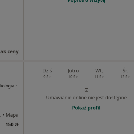
Poproś o wizytę
rak ceny
Dziś
Jutro
Wt,
Śr,
9 Sie
10 Sie
11 Sie
12 Sie
·
diologia
Umawianie online nie jest dostępne
Pokaż profil
iemianowice Śląskie
•
Mapa
150 zł