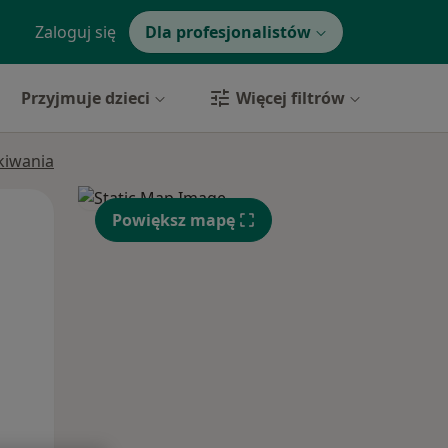
Zaloguj się
Dla profesjonalistów
Przyjmuje dzieci
Więcej filtrów
ukiwania
Czw,
Pt,
Sob,
Powiększ mapę
13 Sie
14 Sie
15 Sie