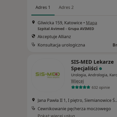
Adres 1
Adres 2
Gliwicka 159, Katowice
•
Mapa
Szpital Avimed - Grupa AVIMED
Akceptuje Allianz
Konsultacja urologiczna
B
SIS-MED Lekarze
Specjaliści
Urologia, Andrologia, Kar
Więcej
632 opinie
Jana Pawła II 1, I piętro, S
Cewnikowanie pęcherza moczowego
Pokaż więcej usług