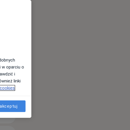
Czw,
Pt,
Sob,
13 Sie
14 Sie
15 Sie
odobnych
i w oparciu o
awdzić i
wnież linki
 cookies
akceptuj