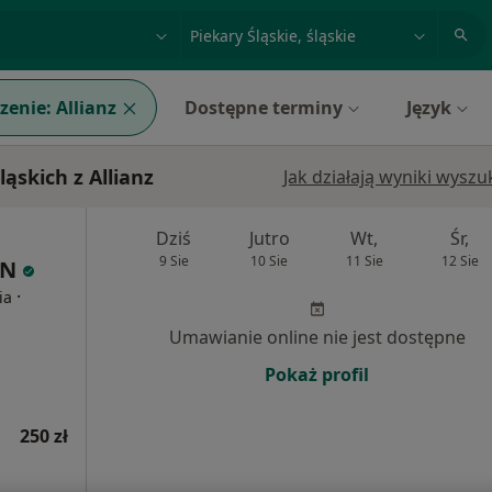
acja, badanie lub nazwisko
miasto lub dzielnica
zenie:
Allianz
Dostępne terminy
Język
ąskich z Allianz
Jak działają wyniki wysz
Dziś
Jutro
Wt,
Śr,
9 Sie
10 Sie
11 Sie
12 Sie
IN
·
ia
Umawianie online nie jest dostępne
Pokaż profil
250 zł