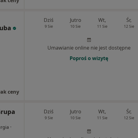
rak ceny
Dziś
Jutro
Wt,
Śr,
zuba
9 Sie
10 Sie
11 Sie
12 Sie
Umawianie online nie jest dostępne
Poproś o wizytę
rak ceny
Grupa
Dziś
Jutro
Wt,
Śr,
9 Sie
10 Sie
11 Sie
12 Sie
·
urgia