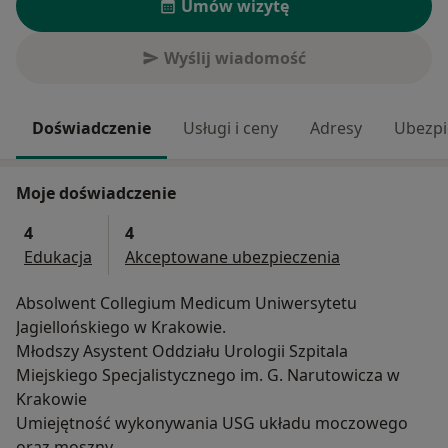
Umów wizytę
Wyślij wiadomość
Doświadczenie
Usługi i ceny
Adresy
Ubezpi
Moje doświadczenie
4
4
Edukacja
Akceptowane ubezpieczenia
Absolwent Collegium Medicum Uniwersytetu
Jagiellońskiego w Krakowie.
Młodszy Asystent Oddziału Urologii Szpitala
Miejskiego Specjalistycznego im. G. Narutowicza w
Krakowie
Umiejętność wykonywania USG układu moczowego
oraz moszny