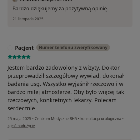
Bardzo dziękujemy za pozytywną opinię.
21 listopada 2025
Pacjent
Numer telefonu zweryfikowany
P
Jestem bardzo zadowolony z wizyty. Doktor
przeprowadził szczegółowy wywiad, dokonał
badania usg. Wszystko wyjaśnił rzeczowo i w
bardzo miłej atmosferze. Oby było więcej tak
rzeczowych, konkretnych lekarzy. Polecam
serdecznie
25 maja 2025
•
Centrum Medyczne RH5
•
konsultacja urologiczna
•
w opinii użytkownika Pacjent
zgłoś nadużycie