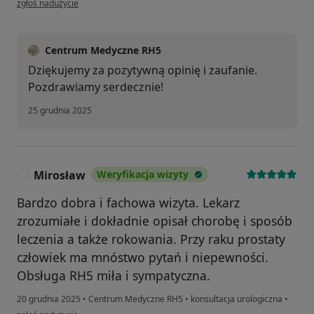
zgłoś nadużycie
Centrum Medyczne RH5
Dziękujemy za pozytywną opinię i zaufanie.
Pozdrawiamy serdecznie!
25 grudnia 2025
Mirosław
Weryfikacja wizyty
M
Bardzo dobra i fachowa wizyta. Lekarz
zrozumiałe i dokładnie opisał chorobę i sposób
leczenia a także rokowania. Przy raku prostaty
człowiek ma mnóstwo pytań i niepewności.
Obsługa RH5 miła i sympatyczna.
20 grudnia 2025
•
Centrum Medyczne RH5
•
konsultacja urologiczna
•
w opinii użytkownika Mirosław