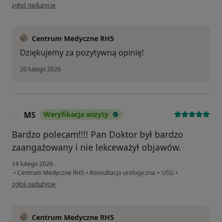
w opinii użytkownika Szymon
zgłoś nadużycie
Centrum Medyczne RH5
Dziękujemy za pozytywną opinię!
20 lutego 2026
MS
Weryfikacja wizyty
M
Bardzo polecam!!!! Pan Doktor był bardzo
zaangażowany i nie lekceważył objawów.
14 lutego 2026
•
Centrum Medyczne RH5
•
Konsultacja urologiczna + USG
•
w opinii użytkownika MS
zgłoś nadużycie
Centrum Medyczne RH5