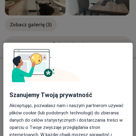
Zobacz galerię (3)
Pokaż więcej
o doświadczeniu
Usługi i ceny
Konsultacja urologiczna
Umów wizytę
Od 300 zł
Szczegóły
Szanujemy Twoją prywatność
Konsultacja urologiczna (kolejna
Akceptując, pozwalasz nam i naszym partnerom używać
wizyta)
Umów wizytę
plików cookie (lub podobnych technologii) do zbierania
300 zł
Szczegóły
danych do celów statystycznych i dostarczania treści w
oparciu o Twoje zwyczaje przeglądania stron
Cewnikowanie pęcherza
internetowych. W każdej chwili możesz sprawdzić i