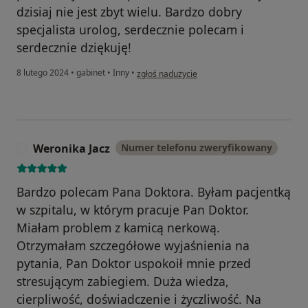
dzisiaj nie jest zbyt wielu. Bardzo dobry
specjalista urolog, serdecznie polecam i
serdecznie dziękuję!
w opinii użytkownika Bartłomiej Steczko
8 lutego 2024
•
gabinet
•
Inny
•
zgłoś nadużycie
Weronika Jacz
Numer telefonu zweryfikowany
W
Bardzo polecam Pana Doktora. Byłam pacjentką
w szpitalu, w którym pracuje Pan Doktor.
Miałam problem z kamicą nerkową.
Otrzymałam szczegółowe wyjaśnienia na
pytania, Pan Doktor uspokoił mnie przed
stresującym zabiegiem. Duża wiedza,
cierpliwość, doświadczenie i życzliwość. Na