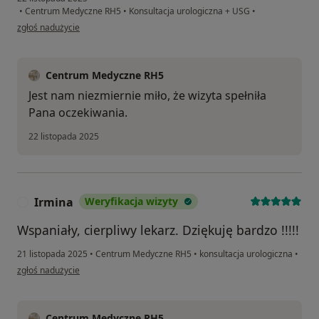
•
Centrum Medyczne RH5
•
Konsultacja urologiczna + USG
•
w opinii użytkownika MAREK SEWERYN
zgłoś nadużycie
Centrum Medyczne RH5
Jest nam niezmiernie miło, że wizyta spełniła
Pana oczekiwania.
22 listopada 2025
Irmina
Weryfikacja wizyty
I
Wspaniały, cierpliwy lekarz. Dziękuję bardzo !!!!!
21 listopada 2025
•
Centrum Medyczne RH5
•
konsultacja urologiczna
•
w opinii użytkownika Irmina
zgłoś nadużycie
Centrum Medyczne RH5