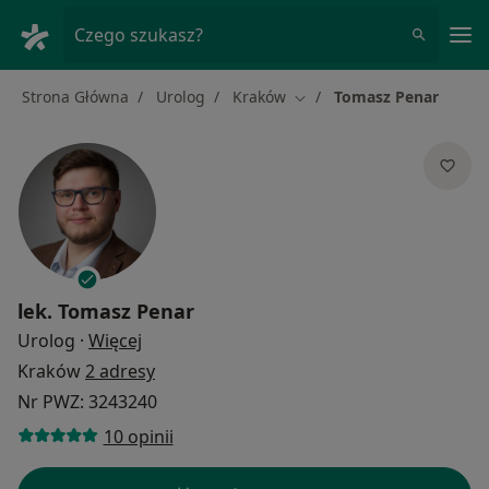
Me
Czego szukasz?
Strona Główna
Urolog
Kraków
Tomasz Penar
Zmień miasto
lek.
Tomasz Penar
O specjalizacjach
Urolog
·
Więcej
Kraków
2 adresy
Nr PWZ: 3243240
10 opinii