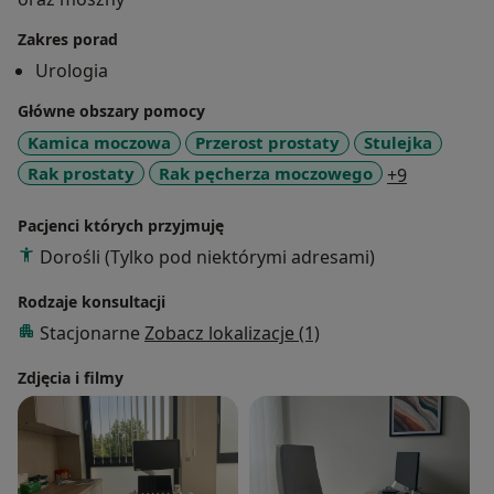
Zakres porad
Urologia
Główne obszary pomocy
Kamica moczowa
Przerost prostaty
Stulejka
a11y_sr_m
Rak prostaty
Rak pęcherza moczowego
+9
Pacjenci których przyjmuję
Dorośli (Tylko pod niektórymi adresami)
Rodzaje konsultacji
Stacjonarne
Zobacz lokalizacje (1)
Zdjęcia i filmy