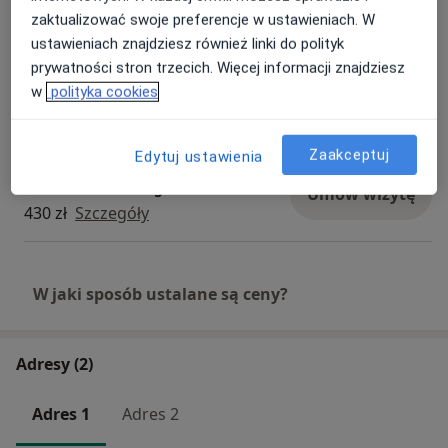
moczowego
Umów wizytę
zaktualizować swoje preferencje w ustawieniach. W
300 zł
Szczegóły
ustawieniach znajdziesz również linki do polityk
prywatności stron trzecich. Więcej informacji znajdziesz
Konsultacja urologiczna + USG
w
polityka cookies
Umów wizytę
350 zł
Szczegóły
Zaakceptuj
Edytuj ustawienia
Konsultacja urologiczna + usg jąder
+ układu moczowego
Umów wizytę
430 zł
Szczegóły
W jaki sposób ustalane są ceny?
Adresy (2)
Adres 1
Adres 2