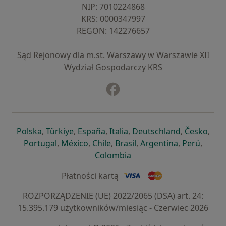
NIP: ⁠7010224868
KRS: ⁠0000347997
REGON: ⁠142276657
Sąd Rejonowy dla m.st. Warszawy w Warszawie XII
Wydział Gospodarczy KRS
Facebook
otwiera się w nowej karcie
otwiera się w nowej karcie
otwiera się w nowej karcie
otwiera się w nowej karcie
otwiera się w nowej karci
otwiera się
otwi
Polska
,
Türkiye
,
España
,
Italia
,
Deutschland
,
Česko
,
otwiera się w nowej karcie
otwiera się w nowej karcie
otwiera się w nowej karcie
otwiera się w nowej kar
otwiera się 
otwier
Portugal
,
México
,
Chile
,
Brasil
,
Argentina
,
Perú
,
otwiera się w nowej karc
Colombia
Płatności kartą
ROZPORZĄDZENIE (UE) 2022/2065 (DSA) art. 24:
15.395.179 użytkowników/miesiąc - Czerwiec 2026