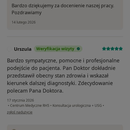
Bardzo dziękujemy za docenienie naszej pracy.
Pozdrawiamy
14 lutego 2026
Urszula
Weryfikacja wizyty
U
Bardzo sympatyczne, pomocne i profesjonalne
podejście do pacjenta. Pan Doktor dokładnie
przedstawił obecny stan zdrowia i wskazał
kierunek dalszej diagnostyki. Zdecydowanie
polecam Pana Doktora.
17 stycznia 2026
•
Centrum Medyczne RH5
•
Konsultacja urologiczna + USG
•
w opinii użytkownika Urszula
zgłoś nadużycie