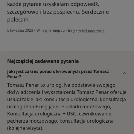
każde pytanie uzyskałam odpowiedź,
szczegółowo i bez pośpiechu. Serdecznie
polecam.
w opinii użytkownika Weronika Ja
5 kwietnia 2023
•
W innym miejscu
•
Inny
•
zgłoś nadużycie
Najczęściej zadawane pytania
Jaki jest zakres porad oferowanych przez Tomasz
Penar?
Tomasz Penar to urolog. Na podstawie swojego
doświadczenia i wykształcenia Tomasz Penar oferuje
usługi takie jak: konsultacja urologiczna, konsultacja
urologiczna + usg jąder + układu moczowego,
Konsultacja urologiczna + USG, cewnikowanie
pęcherza moczowego, konsultacja urologiczna
(kolejna wizyta).