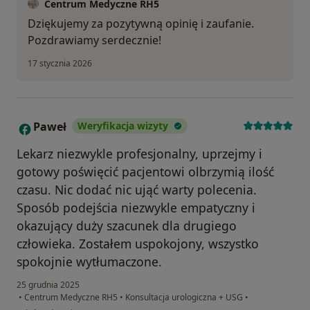
Centrum Medyczne RH5
Dziękujemy za pozytywną opinię i zaufanie.
Pozdrawiamy serdecznie!
17 stycznia 2026
Paweł
Weryfikacja wizyty
P
Lekarz niezwykle profesjonalny, uprzejmy i
gotowy poświęcić pacjentowi olbrzymią ilość
czasu. Nic dodać nic ująć warty polecenia.
Sposób podejścia niezwykle empatyczny i
okazujący duży szacunek dla drugiego
człowieka. Zostałem uspokojony, wszystko
spokojnie wytłumaczone.
25 grudnia 2025
•
Centrum Medyczne RH5
•
Konsultacja urologiczna + USG
•
w opinii użytkownika Paweł