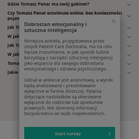
Gdzie Tomasz Penar ma swój gabinet?
Czy Tomasz Penar przyjmuje online, bez konieczności
pojawiania się w placówce?
Dobrostan emocjonalny i
Jak Tomasz Penar akceptuje płatności po wizycie?
sztuczna inteligencja
W jakich językach konsultuje Tomasz Penar?
Niniejsza ankieta, przygotowana przez
Jak Tomasz Penar umawia wizyty?
zespół Patient Care Doctoralia, ma na celu
lepsze zrozumienie, w jaki sposób ludzie
W jakich godzinach przyjmuje Tomasz Penar?
korzystają z narzędzi sztucznej inteligencji
Tomasz Penar: co mówią pacjenci?
jako wsparcia dla swojego dobrostanu
emocjonalnego i zdrowia psychicznego.
Jakie ubezpieczenia akceptuje Tomasz Penar?
Udział w ankiecie jest anonimowy, a wyniki
będą analizowane i prezentowane
wyłącznie w formie zbiorczej. Pytania
dotyczące nastolatków są skierowane
wyłącznie do rodziców lub opiekunów
prawnych. Nie zbieramy informacji
bezpośrednio od osób niepełnoletnich.
Serwis
Start survey