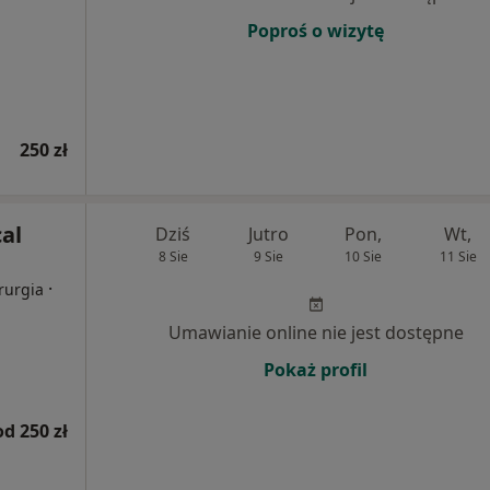
Poproś o wizytę
250 zł
al
Dziś
Jutro
Pon,
Wt,
8 Sie
9 Sie
10 Sie
11 Sie
·
rurgia
Umawianie online nie jest dostępne
Pokaż profil
od 250 zł