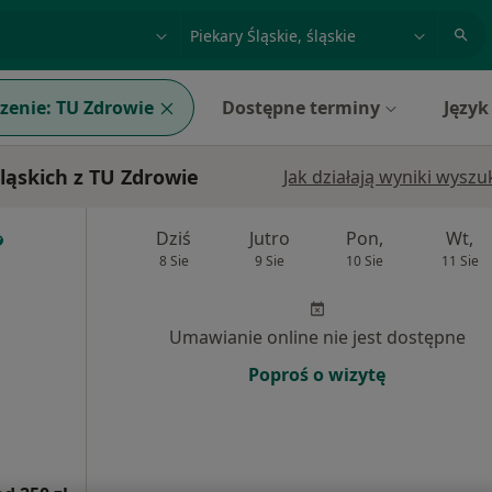
acja, badanie lub nazwisko
miasto lub dzielnica
zenie:
TU Zdrowie
Dostępne terminy
Język
ląskich z TU Zdrowie
Jak działają wyniki wysz
Dziś
Jutro
Pon,
Wt,
8 Sie
9 Sie
10 Sie
11 Sie
Umawianie online nie jest dostępne
Poproś o wizytę