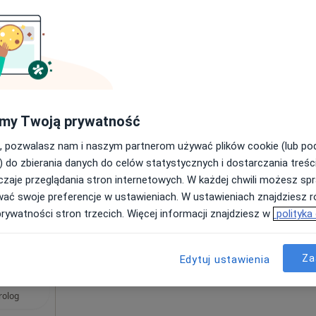
od 250 zł
Dziś
Jutro
Pon,
Wt,
8 Sie
9 Sie
10 Sie
11 Sie
ne
kulistyka
Umawianie online nie jest dostępne
my Twoją prywatność
Pokaż profil
, pozwalasz nam i naszym partnerom używać plików cookie (lub p
) do zbierania danych do celów statystycznych i dostarczania treśc
zaje przeglądania stron internetowych. W każdej chwili możesz spr
200 zł
wać swoje preferencje w ustawieniach. W ustawieniach znajdziesz ró
prywatności stron trzecich. Więcej informacji znajdziesz w
polityka
Za
Edytuj ustawienia
n Kazimierz
lczek
rolog