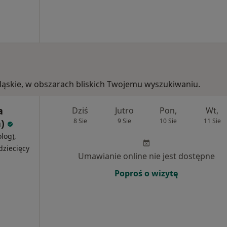
, śląskie, w obszarach bliskich Twojemu wyszukiwaniu.
a
Dziś
Jutro
Pon,
Wt,
)
8 Sie
9 Sie
10 Sie
11 Sie
olog),
dziecięcy
Umawianie online nie jest dostępne
Poproś o wizytę