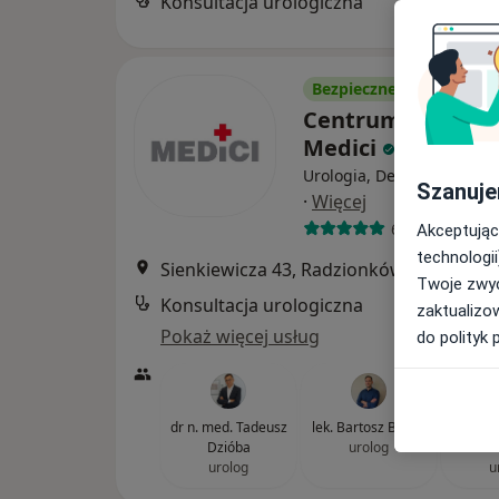
Konsultacja urologiczna
Bezpieczne płatności
Centrum Medycz
Medici
Urologia, Dermatologia, O
Szanuje
·
Więcej
689 opinii
Akceptując
technologii
Sienkiewicza 43, Radzionków
•
Mapa
Twoje zwyc
Konsultacja urologiczna
zaktualizo
Pokaż więcej usług
do polityk 
dr n. med. Tadeusz
lek. Bartosz Bujała
lek. Ja
Dzióba
urolog
Wi
urolog
u