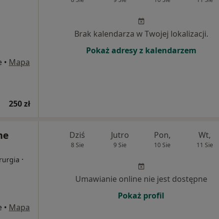
Brak kalendarza w Twojej lokalizacji.
Pokaż adresy z kalendarzem
e
•
Mapa
250 zł
ne
Dziś
Jutro
Pon,
Wt,
8 Sie
9 Sie
10 Sie
11 Sie
·
rurgia
Umawianie online nie jest dostępne
Pokaż profil
e
•
Mapa