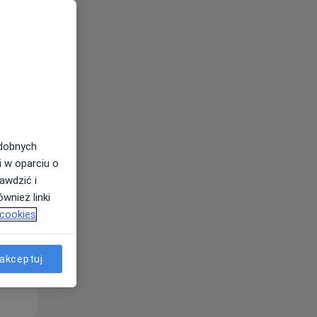
Śr,
Czw,
Pt,
12 Sie
13 Sie
14 Sie
odobnych
i w oparciu o
awdzić i
wnież linki
 cookies
akceptuj