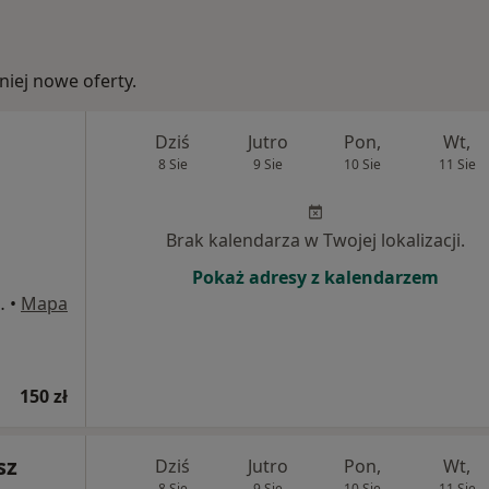
iej nowe oferty.
Dziś
Jutro
Pon,
Wt,
8 Sie
9 Sie
10 Sie
11 Sie
Brak kalendarza w Twojej lokalizacji.
Pokaż adresy z kalendarzem
iemianowice Śląskie
•
Mapa
150 zł
sz
Dziś
Jutro
Pon,
Wt,
8 Sie
9 Sie
10 Sie
11 Sie