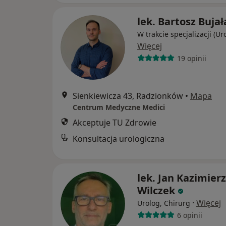
lek. Bartosz Bujał
W trakcie specjalizacji (Ur
Więcej
19 opinii
Sienkiewicza 43, Radzionków
•
Mapa
Centrum Medyczne Medici
Akceptuje TU Zdrowie
Konsultacja urologiczna
lek. Jan Kazimierz
Wilczek
·
Więcej
Urolog, Chirurg
6 opinii