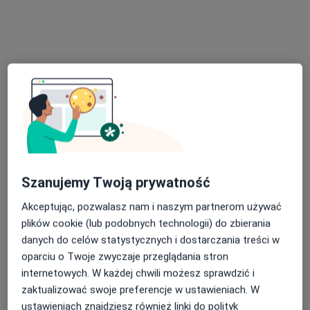
Poproś o wizytę
Bezpieczne płatności
Szanujemy Twoją prywatność
lek. Bartosz Bujała
·
Więcej
Akceptując, pozwalasz nam i naszym partnerom używać
W trakcie specjalizacji (Urolog)
plików cookie (lub podobnych technologii) do zbierania
19 opinii
danych do celów statystycznych i dostarczania treści w
Józefowska 135a, Katowice
•
Mapa
oparciu o Twoje zwyczaje przeglądania stron
Przy Parku - Gabinety Specjalistyczne
internetowych. W każdej chwili możesz sprawdzić i
Konsultacja urologiczna
190 zł
zaktualizować swoje preferencje w ustawieniach. W
ustawieniach znajdziesz również linki do polityk
Specjalista nie oferuje umawiania online pod tym adresem.