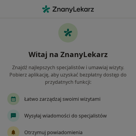
Me
Stulejka • Piekary Śląskie, śląskie
Filtry
• 1
Ubezpieczenie
Map
Stulejka specjaliści w Piekarach Śląskich
Witaj na ZnanyLekarz
Jak działają wyniki wyszukiwania
Znajdź najlepszych specjalistów i umawiaj wizyty.
Pobierz aplikację, aby uzyskać bezpłatny dostęp do
Jakiego specjalisty szukasz?
przydatnych funkcji:
Urolog
Chirurg
Ginekolog
Internista
Łatwo zarządzaj swoimi wizytami
Wysyłaj wiadomości do specjalistów
Otrzymuj powiadomienia