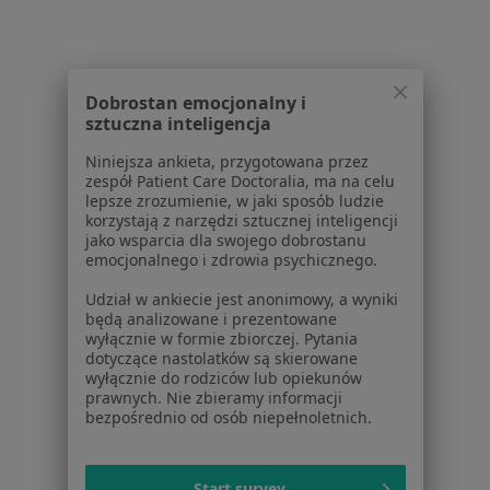
1
2
3
4
Powiązane wyszukiwania
Dobrostan emocjonalny i
W pobliżu Piekar Śląskich
sztuczna inteligencja
Stulejka w Katowicach
Niniejsza ankieta, przygotowana przez
zespół Patient Care Doctoralia, ma na celu
Stulejka w Gliwicach
lepsze zrozumienie, w jaki sposób ludzie
korzystają z narzędzi sztucznej inteligencji
Stulejka w Chorzowie
jako wsparcia dla swojego dobrostanu
emocjonalnego i zdrowia psychicznego.
Stulejka w Tychach
Udział w ankiecie jest anonimowy, a wyniki
Stulejka w Sosnowcu
będą analizowane i prezentowane
wyłącznie w formie zbiorczej. Pytania
Więcej (14)
dotyczące nastolatków są skierowane
Więcej w kategorii: W pobliżu Piekar Śląskich
wyłącznie do rodziców lub opiekunów
prawnych. Nie zbieramy informacji
Schorzenia w Piekarach Śląskich
bezpośrednio od osób niepełnoletnich.
Bóle brzucha w Piekarach Śląskich
Start survey