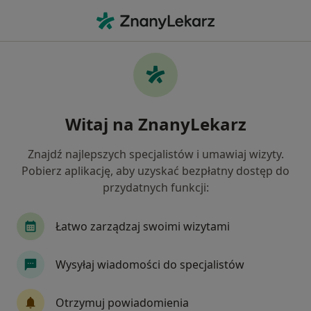
Me
Urolog • Piekary Śląskie, śląskie
Filtry
Ubezpieczenie:
PZU Zdrowie
20 polecanych urologów w Piekarach
Witaj na ZnanyLekarz
Śląskich z PZU Zdrowie
Jak działają wyniki wyszukiwania
Znajdź najlepszych specjalistów i umawiaj wizyty.
Pobierz aplikację, aby uzyskać bezpłatny dostęp do
przydatnych funkcji:
Łatwo zarządzaj swoimi wizytami
Wysyłaj wiadomości do specjalistów
Bezpieczne płatności
Otrzymuj powiadomienia