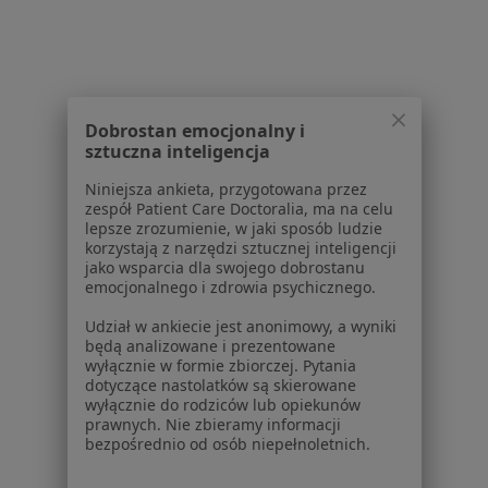
Pzu Zdrowie
Zmień miasto
Dobrostan emocjonalny i
sztuczna inteligencja
Serwis
Niniejsza ankieta, przygotowana przez
Regulamin
zespół Patient Care Doctoralia, ma na celu
Polityka prywatności pacjentów
lepsze zrozumienie, w jaki sposób ludzie
korzystają z narzędzi sztucznej inteligencji
Polityka prywatności profesjonalistów
jako wsparcia dla swojego dobrostanu
Polityka prywatności dla profesjonalistów, których
emocjonalnego i zdrowia psychicznego.
dane pozyskaliśmy samodzielnie
Udział w ankiecie jest anonimowy, a wyniki
Polityka cookies
będą analizowane i prezentowane
Jak działają wyniki wyszukiwania
wyłącznie w formie zbiorczej. Pytania
Dostępność
dotyczące nastolatków są skierowane
wyłącznie do rodziców lub opiekunów
O nas
prawnych. Nie zbieramy informacji
Praca
Rekrutujemy!
bezpośrednio od osób niepełnoletnich.
Partnerzy