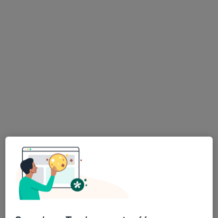
dr n. med. Klaudia Korlacka (Korecka)
W trakcie specjalizacji (Urolog), Urolog dziecięcy, Chirurg
·
Więcej
dziecięcy
129 opinii
Świętego Huberta 6, Katowice
•
Mapa
Bluemed Clinic Katowice Brynów
Akceptuje PZU Zdrowie
Konsultacja urologiczna
250 zł
Specjalista nie oferuje umawiania online pod tym adresem.
Poproś o wizytę