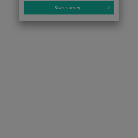
Centrum prasowe
Kontakt
Start survey
Dla pacjentów
Lekarze
Placówki medyczne
Pytania i odpowiedzi
Usługi i zabiegi
Choroby
Pomoc
Aplikacje mobilne
Blog dla pacjentów
Dla profesjonalistów
Cennik
Dla lekarzy
Dla placówek medycznych
Noa Notes
nowość
Baza wiedzy