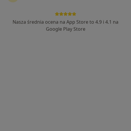
INTER-MED BĘDZIN
·
Więcej
Urologia, Interna, Chirurgia
2304 opinie
Nasza średnia ocena na App Store to 4.9 i 4.1 na
Ignacego Krasickiego 14, Będzin
•
Mapa
Google Play Store
Konsultacja urologiczna
250 zł
Pokaż więcej usług
dr n. med. Artur
lek. Piotr Krzystyniak
Borowski
urolog
urolog
Brak dostępnych specjalistów z wolnymi terminami w tym centrum medycznym.
Pokaż profil