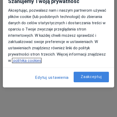
Szanujemy Twoją prywatność
Akceptując, pozwalasz nam i naszym partnerom używać
plików cookie (lub podobnych technologii) do zbierania
danych do celów statystycznych i dostarczania treści w
oparciu o Twoje zwyczaje przeglądania stron
internetowych. W każdej chwili możesz sprawdzić i
zaktualizować swoje preferencje w ustawieniach. W
Bluemed Clinic Katowice Brynów
ustawieniach znajdziesz również linki do polityk
·
Urologia, Alergologia dziecięca, Ginekologia dziecięca
prywatności stron trzecich. Więcej informacji znajdziesz
Więcej
w
polityka cookies
4379 opinii
Świętego Huberta 6, Katowice
•
Mapa
Zaakceptuj
Edytuj ustawienia
Konsultacja urologiczna
250 zł
Pokaż więcej usług
dr n. med. Klaudia
Korlacka (Korecka)