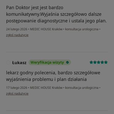
Pan Doktor jest jest bardzo
komunikatywny.Wyjaśnia szczegółowo dalsze
postępowanie diagnostyczne i ustala jego plan.
24 lutego 2026
•
MEDIC HOUSE Kraków
•
konsultacja urologiczna
•
w opinii użytkownika I.Ch.
zgłoś nadużycie
Łukasz
Weryfikacja wizyty
Ł
lekarz godny polecenia, bardzo szczegółowe
wyjaśnienia problemu i plan działania
17 lutego 2026
•
MEDIC HOUSE Kraków
•
konsultacja urologiczna
•
w opinii użytkownika Łukasz
zgłoś nadużycie