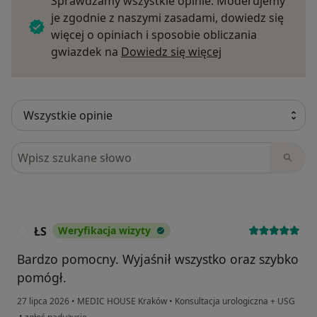
Sprawdzamy wszystkie opinie. Moderujemy
je zgodnie z naszymi zasadami, dowiedz się
więcej o opiniach i sposobie obliczania
Dowiedz się więce
gwiazdek na
Dowiedz się więcej
Szukaj w opiniach
ŁS
Weryfikacja wizyty
Ł
Bardzo pomocny. Wyjaśnił wszystko oraz szybko
pomógł.
27 lipca 2026
•
MEDIC HOUSE Kraków
•
Konsultacja urologiczna + USG
w opinii użytkownika ŁS
•