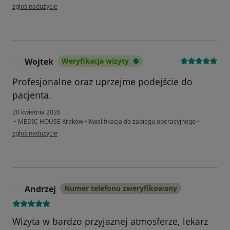
w opinii użytkownika Krzysztof
zgłoś nadużycie
Wojtek
Weryfikacja wizyty
W
Profesjonalne oraz uprzejme podejście do
pacjenta.
20 kwietnia 2026
•
MEDIC HOUSE Kraków
•
Kwalifikacja do zabiegu operacyjnego
•
w opinii użytkownika Wojtek
zgłoś nadużycie
Andrzej
Numer telefonu zweryfikowany
A
Wizyta w bardzo przyjaznej atmosferze, lekarz