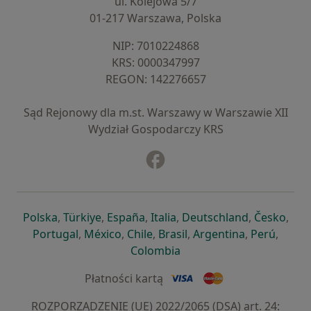
ul. Kolejowa 5/7
01-217 Warszawa, Polska
NIP: ⁠7010224868
KRS: ⁠0000347997
REGON: ⁠142276657
Sąd Rejonowy dla m.st. Warszawy w Warszawie XII
Wydział Gospodarczy KRS
Facebook
otwiera się w nowej karcie
otwiera się w nowej karcie
otwiera się w nowej karcie
otwiera się w nowej karcie
otwiera się w nowej karci
otwiera się
otwi
Polska
,
Türkiye
,
España
,
Italia
,
Deutschland
,
Česko
,
otwiera się w nowej karcie
otwiera się w nowej karcie
otwiera się w nowej karcie
otwiera się w nowej kar
otwiera się 
otwier
Portugal
,
México
,
Chile
,
Brasil
,
Argentina
,
Perú
,
otwiera się w nowej karc
Colombia
Płatności kartą
ROZPORZĄDZENIE (UE) 2022/2065 (DSA) art. 24: