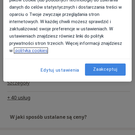
300 zł
Szczegóły
danych do celów statystycznych i dostarczania treści w
oparciu o Twoje zwyczaje przeglądania stron
Konsultacja urologiczna +
internetowych. W każdej chwili możesz sprawdzić i
założenie/wymiana cewnika
Umów wizytę
zaktualizować swoje preferencje w ustawieniach. W
300 zł
Szczegóły
ustawieniach znajdziesz również linki do polityk
prywatności stron trzecich. Więcej informacji znajdziesz
w
polityka cookies
Konsultacja urologiczna + USG
Umów wizytę
Od 300 zł
Szczegóły
Zaakceptuj
Edytuj ustawienia
Urological consultation
Szczegóły
+ 40 usług
W jaki sposób ustalane są ceny?