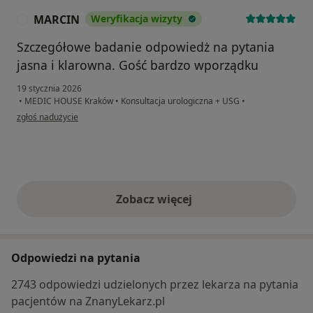
MARCIN
Weryfikacja wizyty
M
Szczegółowe badanie odpowiedż na pytania
jasna i klarowna. Gość bardzo wporządku
19 stycznia 2026
•
MEDIC HOUSE Kraków
•
Konsultacja urologiczna + USG
•
w opinii użytkownika MARCIN
zgłoś nadużycie
Zobacz więcej
opinie powyżej
Odpowiedzi na pytania
2743 odpowiedzi udzielonych przez lekarza na pytania
pacjentów na ZnanyLekarz.pl