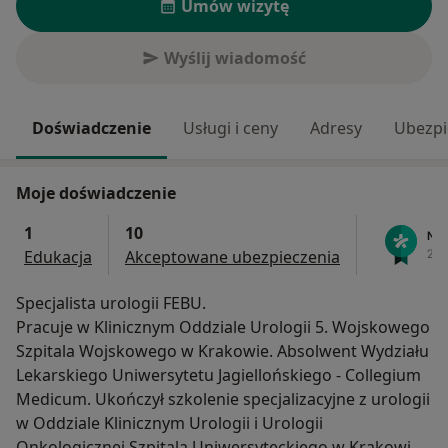
Umów wizytę
Wyślij wiadomość
Doświadczenie
Usługi i ceny
Adresy
Ubezpi
Moje doświadczenie
1
10
Edukacja
Akceptowane ubezpieczenia
Specjalista urologii FEBU.
Pracuje w Klinicznym Oddziale Urologii 5. Wojskowego
Szpitala Wojskowego w Krakowie. Absolwent Wydziału
Lekarskiego Uniwersytetu Jagiellońskiego - Collegium
Medicum. Ukończył szkolenie specjalizacyjne z urologii
w Oddziale Klinicznym Urologii i Urologii
Onkologicznej Szpitala Uniwersyteckiego w Krakowie.