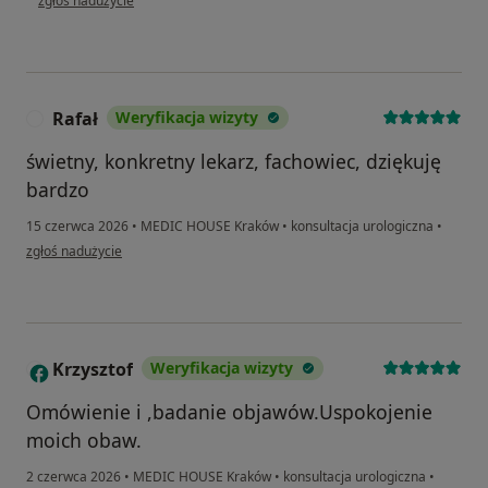
zgłoś nadużycie
Rafał
Weryfikacja wizyty
R
świetny, konkretny lekarz, fachowiec, dziękuję
bardzo
15 czerwca 2026
•
MEDIC HOUSE Kraków
•
konsultacja urologiczna
•
w opinii użytkownika Rafał
zgłoś nadużycie
Krzysztof
Weryfikacja wizyty
K
Omówienie i ,badanie objawów.Uspokojenie
moich obaw.
2 czerwca 2026
•
MEDIC HOUSE Kraków
•
konsultacja urologiczna
•