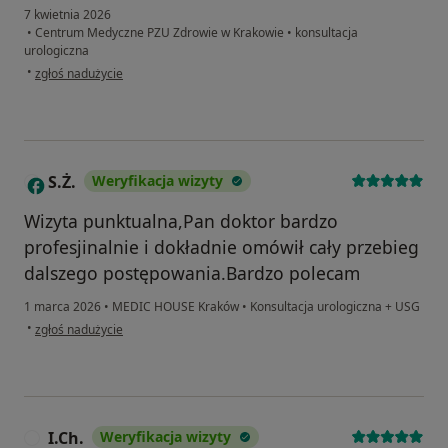
7 kwietnia 2026
•
Centrum Medyczne PZU Zdrowie w Krakowie
•
konsultacja
urologiczna
w opinii użytkownika Marcin
•
zgłoś nadużycie
S.Ż.
Weryfikacja wizyty
S
Wizyta punktualna,Pan doktor bardzo
profesjinalnie i dokładnie omówił cały przebieg
dalszego postępowania.Bardzo polecam
1 marca 2026
•
MEDIC HOUSE Kraków
•
Konsultacja urologiczna + USG
w opinii użytkownika S.Ż.
•
zgłoś nadużycie
I.Ch.
Weryfikacja wizyty
I