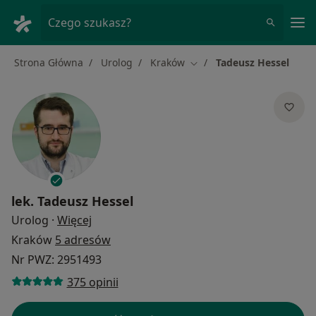
Me
Czego szukasz?
Strona Główna
Urolog
Kraków
Tadeusz Hessel
Zmień miasto
lek.
Tadeusz Hessel
O specjalizacjach
Urolog
·
Więcej
Kraków
5 adresów
Nr PWZ: 2951493
375 opinii