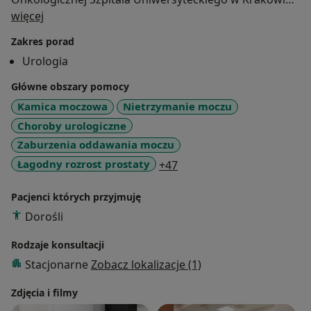
O mnie
Członek Polskiego Towarzystwa
więcej
Urologicznego (PTU) oraz Europejskiego Towarzystwa
Zakres porad
Urologicznego (EAU). Uczestnik licznych konferencji
Urologia
oraz szkoleń
krajowych oraz zagranicznych.
Główne obszary pomocy
Kamica moczowa
Nietrzymanie moczu
Mówię płynnie w języku angielskim oraz francuskim.
Choroby urologiczne
Zaburzenia oddawania moczu
W ramach pracy w Poradni wykonuję:
a11y_sr_more_diseases
Łagodny rozrost prostaty
+47
- Konsultacje urologiczne
- Cystoskopię giętką
Pacjenci których przyjmuję
- Badania urodynamiczne, uroflowmetrię
- USG jąder
Dorośli
- USG układu moczowego
Rodzaje konsultacji
- Zabiegi stulejki, obrzezania całkowitego, częściowego
Stacjonarne
Zobacz lokalizacje (1)
etc.
- Zabiegi w znieczuleniu miejscowym m.in. plastyka
Zdjęcia i filmy
krótkiego wędzidełka, usunięcie zmian skórnych