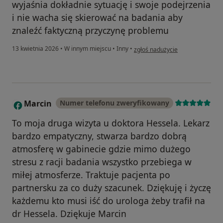
wyjaśnia dokładnie sytuację i swoje podejrzenia
i nie wacha się skierować na badania aby
znaleźć faktyczną przyczynę problemu
w opinii użytkownika Andrzej
13 kwietnia 2026
•
W innym miejscu
•
Inny
•
zgłoś nadużycie
Marcin
Numer telefonu zweryfikowany
M
To moja druga wizyta u doktora Hessela. Lekarz
bardzo empatyczny, stwarza bardzo dobrą
atmosferę w gabinecie gdzie mimo dużego
stresu z racji badania wszystko przebiega w
miłej atmosferze. Traktuje pacjenta po
partnersku za co duży szacunek. Dziękuję i życzę
każdemu kto musi iść do urologa żeby trafił na
dr Hessela. Dziękuje Marcin