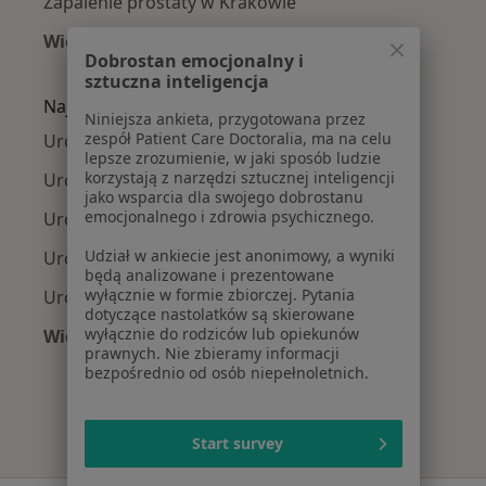
Zapalenie prostaty w Krakowie
Więcej (15)
Dobrostan emocjonalny i
Więcej w kategorii: Najczęście leczone chorob
sztuczna inteligencja
Najpopularniejsze ubezpieczenia
Niniejsza ankieta, przygotowana przez
zespół Patient Care Doctoralia, ma na celu
Urolodzy z Allianz w Krakowie
lepsze zrozumienie, w jaki sposób ludzie
korzystają z narzędzi sztucznej inteligencji
Urolodzy z Signal Iduna w Krakowie
jako wsparcia dla swojego dobrostanu
emocjonalnego i zdrowia psychicznego.
Urolodzy z JP MEDICA w Krakowie
Udział w ankiecie jest anonimowy, a wyniki
Urolodzy z TU Zdrowie w Krakowie
będą analizowane i prezentowane
wyłącznie w formie zbiorczej. Pytania
Urolodzy z Świat Zdrowia w Krakowie
dotyczące nastolatków są skierowane
wyłącznie do rodziców lub opiekunów
Więcej (10)
prawnych. Nie zbieramy informacji
Więcej w kategorii: Najpopularniejsze ubezpi
bezpośrednio od osób niepełnoletnich.
Start survey