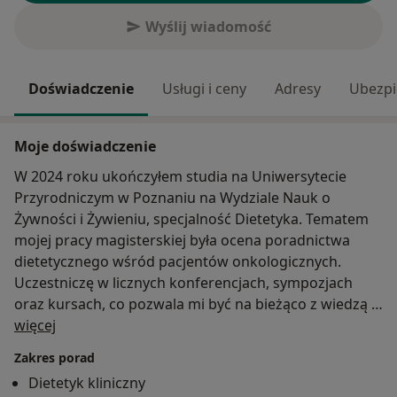
Wyślij wiadomość
Doświadczenie
Usługi i ceny
Adresy
Ubezpi
Moje doświadczenie
W 2024 roku ukończyłem studia na Uniwersytecie
Przyrodniczym w Poznaniu na Wydziale Nauk o
Żywności i Żywieniu, specjalność Dietetyka. Tematem
mojej pracy magisterskiej była ocena poradnictwa
dietetycznego wśród pacjentów onkologicznych.
Uczestniczę w licznych konferencjach, sympozjach
oraz kursach, co pozwala mi być na bieżąco z wiedzą w
O mnie
zakresie leczenia żywieniowego oraz dopasowywać ją
więcej
do indywidualnych potrzeb pacjentów.
Zakres porad
Dietetyk kliniczny
Specjalizuje się w układaniu indywidualnych