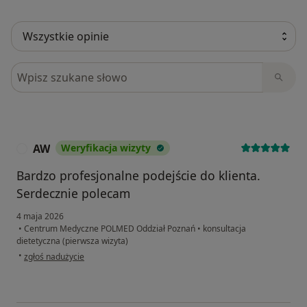
Szukaj w opiniach
AW
Weryfikacja wizyty
A
Bardzo profesjonalne podejście do klienta.
Serdecznie polecam
4 maja 2026
•
Centrum Medyczne POLMED Oddział Poznań
•
konsultacja
dietetyczna (pierwsza wizyta)
w opinii użytkownika AW
•
zgłoś nadużycie