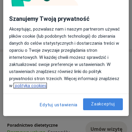
żywieniowe pomocne w codziennej diecie.
Płatność online akceptowana
Oszczędź swój czas przed wizytą.
Szanujemy Twoją prywatność
Akceptując, pozwalasz nam i naszym partnerom używać
plików cookie (lub podobnych technologii) do zbierania
Pokaż więcej
o doświadczeniu
danych do celów statystycznych i dostarczania treści w
oparciu o Twoje zwyczaje przeglądania stron
internetowych. W każdej chwili możesz sprawdzić i
Usługi i ceny
zaktualizować swoje preferencje w ustawieniach. W
Konsultacja dietetyczna (pierwsza
ustawieniach znajdziesz również linki do polityk
wizyta)
Umów wizytę
prywatności stron trzecich. Więcej informacji znajdziesz
180 zł
Szczegóły
w
polityka cookies
Konsultacja online
Umów wizytę
Zaakceptuj
Edytuj ustawienia
180 zł
Szczegóły
Poradnictwo dietetyczne
Umów wizytę