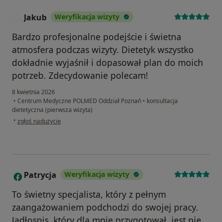
Jakub
Weryfikacja wizyty
J
Bardzo profesjonalne podejście i świetna
atmosfera podczas wizyty. Dietetyk wszystko
dokładnie wyjaśnił i dopasował plan do moich
potrzeb. Zdecydowanie polecam!
8 kwietnia 2026
•
Centrum Medyczne POLMED Oddział Poznań
•
konsultacja
dietetyczna (pierwsza wizyta)
w opinii użytkownika Jakub
•
zgłoś nadużycie
Patrycja
Weryfikacja wizyty
P
To świetny specjalista, który z pełnym
zaangażowaniem podchodzi do swojej pracy.
Jadłospis, który dla mnie przygotował, jest nie