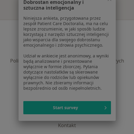
Dobrostan emocjonalny i
sztuczna inteligencja
Niniejsza ankieta, przygotowana przez
zespół Patient Care Doctoralia, ma na celu
Serwis
lepsze zrozumienie, w jaki sposób ludzie
korzystają z narzędzi sztucznej inteligencji
Regulamin
jako wsparcia dla swojego dobrostanu
emocjonalnego i zdrowia psychicznego.
Polityka prywatności pacjentów
Polityka prywatności profesjonalistów
Udział w ankiecie jest anonimowy, a wyniki
Polityka prywatności dla profesjonalistów, których
będą analizowane i prezentowane
wyłącznie w formie zbiorczej. Pytania
dane pozyskaliśmy samodzielnie
dotyczące nastolatków są skierowane
Polityka cookies
wyłącznie do rodziców lub opiekunów
Jak działają wyniki wyszukiwania
prawnych. Nie zbieramy informacji
bezpośrednio od osób niepełnoletnich.
Dostępność
O nas
Praca
Rekrutujemy!
Start survey
Partnerzy
Centrum prasowe
Kontakt