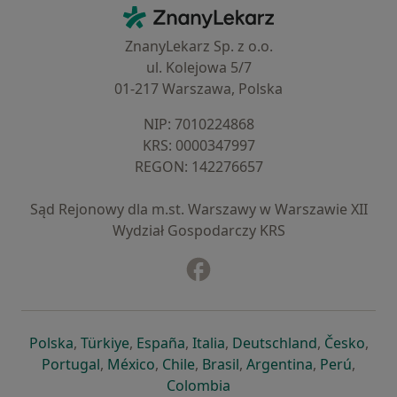
Kontakt
ZnanyLekarz - Strona główna
ZnanyLekarz Sp. z o.o.
ul. Kolejowa 5/7
01-217 Warszawa, Polska
NIP: ⁠7010224868
KRS: ⁠0000347997
REGON: ⁠142276657
Sąd Rejonowy dla m.st. Warszawy w Warszawie XII
Wydział Gospodarczy KRS
Facebook
otwiera się w nowej karcie
otwiera się w nowej karcie
otwiera się w nowej karcie
otwiera się w nowej karcie
otwiera się w nowej karci
otwiera się
otwi
Polska
,
Türkiye
,
España
,
Italia
,
Deutschland
,
Česko
,
otwiera się w nowej karcie
otwiera się w nowej karcie
otwiera się w nowej karcie
otwiera się w nowej kar
otwiera się 
otwier
Portugal
,
México
,
Chile
,
Brasil
,
Argentina
,
Perú
,
otwiera się w nowej karc
Colombia