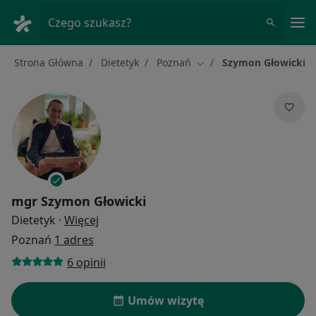
Me
Czego szukasz?
Strona Główna
Dietetyk
Poznań
Szymon Głowicki
Zmień miasto
mgr
Szymon Głowicki
O specjalizacjach
Dietetyk
·
Więcej
Poznań
1 adres
6 opinii
Umów wizytę