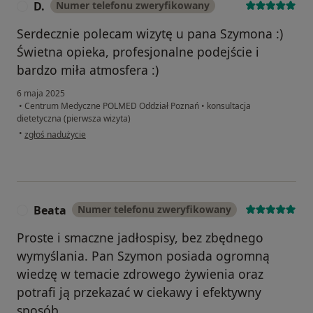
D.
Numer telefonu zweryfikowany
D
Serdecznie polecam wizytę u pana Szymona :)
Świetna opieka, profesjonalne podejście i
bardzo miła atmosfera :)
6 maja 2025
•
Centrum Medyczne POLMED Oddział Poznań
•
konsultacja
dietetyczna (pierwsza wizyta)
w opinii użytkownika D.
•
zgłoś nadużycie
Beata
Numer telefonu zweryfikowany
B
Proste i smaczne jadłospisy, bez zbędnego
wymyślania. Pan Szymon posiada ogromną
wiedzę w temacie zdrowego żywienia oraz
potrafi ją przekazać w ciekawy i efektywny
sposób.