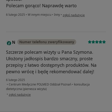
Polecam gorąco! Naprawdę warto
w opinii użytkownika Beata
6 lutego 2025
•
W innym miejscu
•
Inny
•
zgłoś nadużycie
N
Numer telefonu zweryfikowany
Szczerze polecam wizyty u Pana Szymona.
Ułożony jadłospis bardzo smaczny, proste
przepisy z łatwo dostępnych produktów. Na
pewno wrócę i będę rekomendować dalej!
6 lutego 2025
•
Centrum Medyczne POLMED Oddział Poznań
•
konsultacja
dietetyczna (pierwsza wizyta)
w opinii użytkownika N
•
zgłoś nadużycie