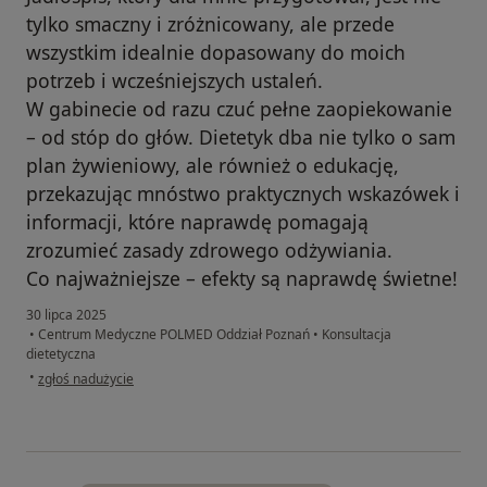
tylko smaczny i zróżnicowany, ale przede
wszystkim idealnie dopasowany do moich
potrzeb i wcześniejszych ustaleń.
W gabinecie od razu czuć pełne zaopiekowanie
– od stóp do głów. Dietetyk dba nie tylko o sam
plan żywieniowy, ale również o edukację,
przekazując mnóstwo praktycznych wskazówek i
informacji, które naprawdę pomagają
zrozumieć zasady zdrowego odżywiania.
Co najważniejsze – efekty są naprawdę świetne!
30 lipca 2025
•
Centrum Medyczne POLMED Oddział Poznań
•
Konsultacja
dietetyczna
w opinii użytkownika Patrycja
•
zgłoś nadużycie