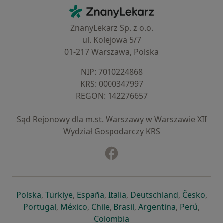
Kontakt
ZnanyLekarz - Strona główna
ZnanyLekarz Sp. z o.o.
ul. Kolejowa 5/7
01-217 Warszawa, Polska
NIP: ⁠7010224868
KRS: ⁠0000347997
REGON: ⁠142276657
Sąd Rejonowy dla m.st. Warszawy w Warszawie XII
Wydział Gospodarczy KRS
Facebook
otwiera się w nowej karcie
otwiera się w nowej karcie
otwiera się w nowej karcie
otwiera się w nowej karcie
otwiera się w nowej karci
otwiera się
otwi
Polska
,
Türkiye
,
España
,
Italia
,
Deutschland
,
Česko
,
otwiera się w nowej karcie
otwiera się w nowej karcie
otwiera się w nowej karcie
otwiera się w nowej kar
otwiera się 
otwier
Portugal
,
México
,
Chile
,
Brasil
,
Argentina
,
Perú
,
otwiera się w nowej karc
Colombia