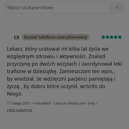
Szukaj w opiniach
CS
Numer telefonu zweryfikowany
C
Lekarz, który uratował mi kilka lat życia we
względnym zdrowiu i aktywności. Znalazł
przyczynę po dwóch wizytach i zaordynował leki
trafione w dziesiątkę. Zamieszczam ten wpis,,
by wiedział, że wdzięczni pacjenci pamiętają i
życzą , by dobro które uczynił, wróciło do
Niego.
17 lutego 2021
•
HolsäMed - Centrum Medyczne
•
Inny
•
w opinii użytkownika CS
zgłoś nadużycie