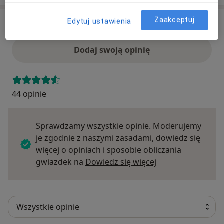
Zaakceptuj
Edytuj ustawienia
Opinie
Dodaj swoją opinię
44 opinie
Sprawdzamy wszystkie opinie. Moderujemy
je zgodnie z naszymi zasadami, dowiedz się
więcej o opiniach i sposobie obliczania
Dowiedz się więce
gwiazdek na
Dowiedz się więcej