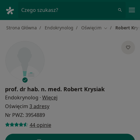
Me
Czego szukasz?
Strona Główna
Endokrynolog
Oświęcim
Robert Kry
Zmień miasto
prof. dr hab. n. med.
Robert Krysiak
O specjalizacjach
Endokrynolog
·
Więcej
Oświęcim
3 adresy
Nr PWZ: 3954889
44 opinie