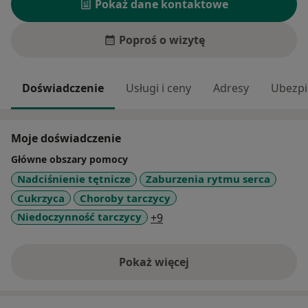
Pokaż dane kontaktowe
Poproś o wizytę
Doświadczenie
Usługi i ceny
Adresy
Ubezpi
Moje doświadczenie
Główne obszary pomocy
Nadciśnienie tętnicze
Zaburzenia rytmu serca
Cukrzyca
Choroby tarczycy
a11y_sr_more_diseases
Niedoczynność tarczycy
+9
Pokaż więcej
o doświadczeniu