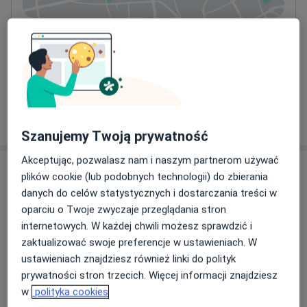
Dostępność
W tym gabinecie nie można umawiać wizyt przez
internet
Co mam zrobić w tej sytuacji?
Pokaż więcej
o adresie
Szanujemy Twoją prywatność
Akceptując, pozwalasz nam i naszym partnerom używać
Ubezpieczenia - brak akceptowanych
plików cookie (lub podobnych technologii) do zbierania
Ten specjalista przyjmuje wyłącznie pacjentów
danych do celów statystycznych i dostarczania treści w
prywatnych. Możesz opłacić wizytę samodzielnie lub
oparciu o Twoje zwyczaje przeglądania stron
znaleźć innego specjalistę, który akceptuje Twoje
internetowych. W każdej chwili możesz sprawdzić i
ubezpieczenie.
zaktualizować swoje preferencje w ustawieniach. W
ustawieniach znajdziesz również linki do polityk
prywatności stron trzecich. Więcej informacji znajdziesz
Szukaj specjalistów według ubezpieczenia
w
polityka cookies