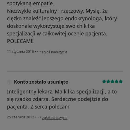
spotykaną empatie.
Niezwykle kulturalny i rzeczowy. Myslę, że
ciężko znaleźć lepszego endokrynologa, który
doskonale wykorzystuje swoich kilka
specjalizacji w całkowitej ocenie pacjenta.
POLECAM!!
w opinii użytkownika Konto zostało usunięte
11 stycznia 2016
•
•
•
zgłoś nadużycie
Konto zostało usunięte
Inteligentny lekarz. Ma kilka specjalizacji, a to
się rzadko zdarza. Serdeczne podejście do
pacjenta. Z serca polecam
w opinii użytkownika Konto zostało usunięte
25 czerwca 2012
•
•
•
zgłoś nadużycie