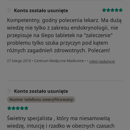
Konto zostało usunięte
Kompetentny, godny polecenia lekarz. Ma dużą
wiedzę nie tylko z zakresu endokrynologii, nie
przepisuje na ślepo tabletek na "zaleczenie"
problemu tylko szuka przyczyn pod kątem
różnych zagadnień zdrowotnych. Polecam!
w opinii użytkownika Kont
27 lutego 2019
•
Centrum Medyczne Medicome
•
•
zgłoś nadużycie
Konto zostało usunięte
Numer telefonu zweryfikowany
Świetny specjalista , który ma niesamowitą
wiedzę, intuicję i rzadko w obecnych czasach