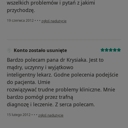
wszelkich problemów i pytań z jakimi
przychodzę.
w opinii użytkownika Konto zostało usunięte
19 czerwca 2012
•
•
•
zgłoś nadużycie
Konto zostało usunięte
Bardzo polecam pana dr Krysiaka. Jest to
mądry, uczynny i wyjątkowo
inteligentny lekarz. Godne polecenia podejście
do pacjenta. Umie
rozwiązywać trudne problemy kliniczne. Mnie
bardzo pomógł przez trafną
diagnozę i leczenie. Z serca polecam.
w opinii użytkownika Konto zostało usunięte
15 lutego 2012
•
•
•
zgłoś nadużycie