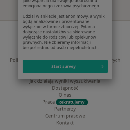
jako wsparcia dla swojego dobrostanu
emocjonalnego i zdrowia psychicznego.
Udział w ankiecie jest anonimowy, a wyniki
będą analizowane i prezentowane
wyłącznie w formie zbiorczej. Pytania
Serwis
dotyczące nastolatków są skierowane
wyłącznie do rodziców lub opiekunów
Regulamin
prawnych. Nie zbieramy informacji
Polityka prywatności pacjentów
bezpośrednio od osób niepełnoletnich.
Polityka prywatności profesjonalistów
Polityka prywatności dla profesjonalistów, których
Start survey
dane pozyskaliśmy samodzielnie
Polityka cookies
Jak działają wyniki wyszukiwania
Dostępność
O nas
Praca
Rekrutujemy!
Partnerzy
Centrum prasowe
Kontakt