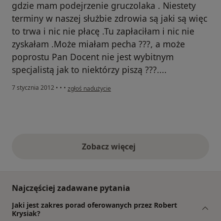
gdzie mam podejrzenie gruczolaka . Niestety
terminy w naszej służbie zdrowia są jaki są więc
to trwa i nic nie płacę .Tu zapłaciłam i nic nie
zyskałam .Może miałam pecha ???, a może
poprostu Pan Docent nie jest wybitnym
specjalistą jak to niektórzy piszą ???....
w opinii użytkownika Elżbieta x.
7 stycznia 2012
•
•
•
zgłoś nadużycie
Zobacz więcej
opinie powyżej
Najczęściej zadawane pytania
Jaki jest zakres porad oferowanych przez Robert
Krysiak?