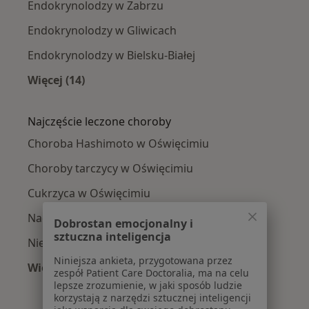
Endokrynolodzy w Zabrzu
Endokrynolodzy w Gliwicach
Endokrynolodzy w Bielsku-Białej
Więcej (14)
Więcej w kategorii: W pobliżu Oświęcimia
Najczęście leczone choroby
Choroba Hashimoto w Oświęcimiu
Choroby tarczycy w Oświęcimiu
Cukrzyca w Oświęcimiu
Nadciśnienie tętnicze w Oświęcimiu
Dobrostan emocjonalny i
sztuczna inteligencja
Niedoczynność tarczycy w Oświęcimiu
Niniejsza ankieta, przygotowana przez
Więcej (13)
zespół Patient Care Doctoralia, ma na celu
Więcej w kategorii: Najczęście leczone chorob
lepsze zrozumienie, w jaki sposób ludzie
korzystają z narzędzi sztucznej inteligencji