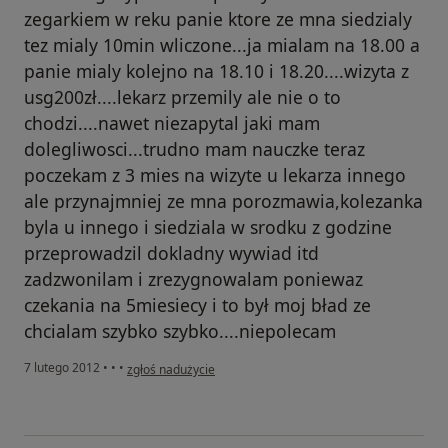
zegarkiem w reku panie ktore ze mna siedzialy
tez mialy 10min wliczone...ja mialam na 18.00 a
panie mialy kolejno na 18.10 i 18.20....wizyta z
usg200zł....lekarz przemily ale nie o to
chodzi....nawet niezapytal jaki mam
dolegliwosci...trudno mam nauczke teraz
poczekam z 3 mies na wizyte u lekarza innego
ale przynajmniej ze mna porozmawia,kolezanka
byla u innego i siedziala w srodku z godzine
przeprowadzil dokladny wywiad itd
zadzwonilam i zrezygnowalam poniewaz
czekania na 5miesiecy i to był moj bład ze
chcialam szybko szybko....niepolecam
w opinii użytkownika Konto zostało usunięte
7 lutego 2012
•
•
•
zgłoś nadużycie