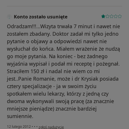
Konto zostało usunięte
Odradzam!!!...Wizyta trwała 7 minut i nawet nie
zostałem zbadany. Doktor zadał mi tylko jedno
pytanie o objawy a odpowiedzi nawet nie
wysłuchał do końca. Miałem wrażenie że nudzą
go moje pytania. Na koniec - bez żadnego
wyjaśnia wypisał i podał mi receptę i pożegnał.
Straciłem 150 zł i nadal nie wiem co mi
jest..Panie Romanie, może i dr Krysiak posiada
cztery specjalizacje - ja w swoim życiu
spotkałem wielu lekarzy, którzy z jedną czy
dwoma wykonywali swoją pracę (za znacznie
mniejsze pieniądze) znacznie bardziej
sumiennie.
w opinii użytkownika Konto zostało usunięte
12 lutego 2012
•
•
•
zgłoś nadużycie