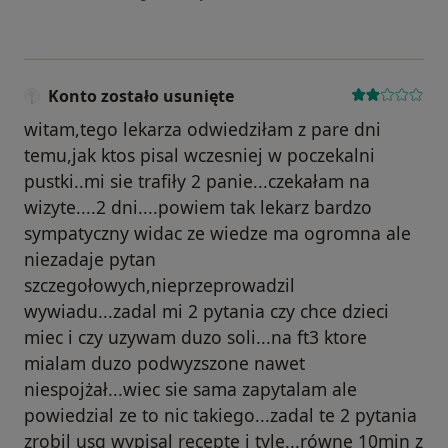
Konto zostało usunięte
witam,tego lekarza odwiedziłam z pare dni
temu,jak ktos pisal wczesniej w poczekalni
pustki..mi sie trafiły 2 panie...czekałam na
wizyte....2 dni....powiem tak lekarz bardzo
sympatyczny widac ze wiedze ma ogromna ale
niezadaje pytan
szczegołowych,nieprzeprowadzil
wywiadu...zadal mi 2 pytania czy chce dzieci
miec i czy uzywam duzo soli...na ft3 ktore
mialam duzo podwyzszone nawet
niespojżał...wiec sie sama zapytalam ale
powiedzial ze to nic takiego...zadal te 2 pytania
zrobil usg wypisal recepte i tyle...równe 10min z