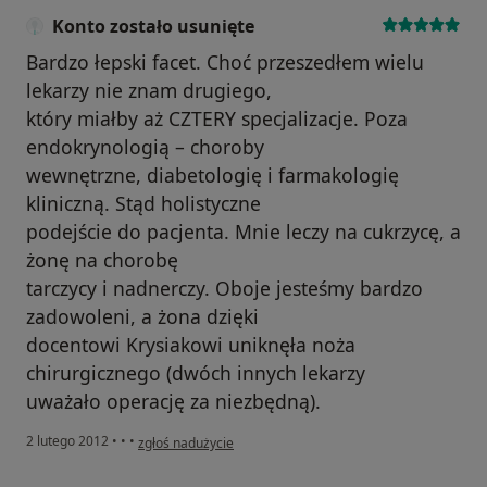
Konto zostało usunięte
Bardzo łepski facet. Choć przeszedłem wielu
lekarzy nie znam drugiego,
który miałby aż CZTERY specjalizacje. Poza
endokrynologią – choroby
wewnętrzne, diabetologię i farmakologię
kliniczną. Stąd holistyczne
podejście do pacjenta. Mnie leczy na cukrzycę, a
żonę na chorobę
tarczycy i nadnerczy. Oboje jesteśmy bardzo
zadowoleni, a żona dzięki
docentowi Krysiakowi uniknęła noża
chirurgicznego (dwóch innych lekarzy
uważało operację za niezbędną).
w opinii użytkownika Konto zostało usunięte
2 lutego 2012
•
•
•
zgłoś nadużycie