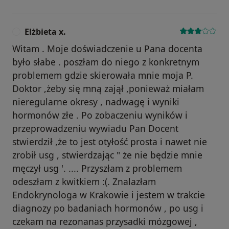
Elżbieta x.
E
Witam . Moje doświadczenie u Pana docenta
było słabe . poszłam do niego z konkretnym
problemem gdzie skierowała mnie moja P.
Doktor ,żeby się mną zajął ,ponieważ miałam
nieregularne okresy , nadwagę i wyniki
hormonów złe . Po zobaczeniu wyników i
przeprowadzeniu wywiadu Pan Docent
stwierdził ,że to jest otyłość prosta i nawet nie
zrobił usg , stwierdzając " że nie będzie mnie
męczył usg '. .... Przyszłam z problemem
odeszłam z kwitkiem :(. Znalazłam
Endokrynologa w Krakowie i jestem w trakcie
diagnozy po badaniach hormonów , po usg i
czekam na rezonanas przysadki mózgowej ,