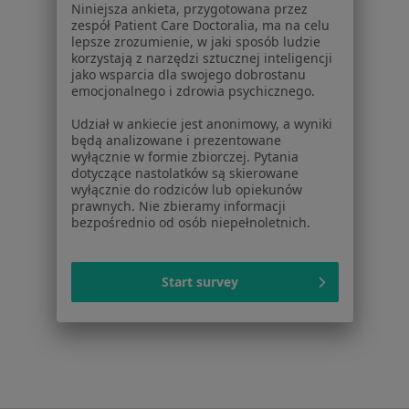
Niniejsza ankieta, przygotowana przez
ZnanyLekarz Sp. z o.o.
zespół Patient Care Doctoralia, ma na celu
ul. Kolejowa 5/7
lepsze zrozumienie, w jaki sposób ludzie
korzystają z narzędzi sztucznej inteligencji
01-217 Warszawa, Polska
jako wsparcia dla swojego dobrostanu
emocjonalnego i zdrowia psychicznego.
NIP: ⁠7010224868
KRS: ⁠0000347997
Udział w ankiecie jest anonimowy, a wyniki
REGON: ⁠142276657
będą analizowane i prezentowane
wyłącznie w formie zbiorczej. Pytania
dotyczące nastolatków są skierowane
Sąd Rejonowy dla m.st. Warszawy w Warszawie XII
wyłącznie do rodziców lub opiekunów
Wydział Gospodarczy KRS
prawnych. Nie zbieramy informacji
bezpośrednio od osób niepełnoletnich.
Facebook
otwiera się w nowej karcie
Start survey
otwiera się w nowej karcie
otwiera się w nowej karcie
otwiera się w nowej karcie
otwiera się w nowej karci
otwiera się
otwi
Polska
,
Türkiye
,
España
,
Italia
,
Deutschland
,
Česko
,
otwiera się w nowej karcie
otwiera się w nowej karcie
otwiera się w nowej karcie
otwiera się w nowej kar
otwiera się 
otwier
Portugal
,
México
,
Chile
,
Brasil
,
Argentina
,
Perú
,
otwiera się w nowej karc
Colombia
Płatności kartą