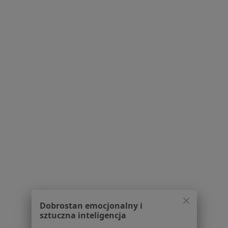
Lekarze
Placówki medyczne
Pytania i odpowiedzi
Usługi i zabiegi
Choroby
Pomoc
Aplikacje mobilne
Blog dla pacjentów
Dla profesjonalistów
Cennik
Dla lekarzy
Dla placówek medycznych
Noa Notes
nowość
Baza wiedzy
Centrum Pomocy dla Specjalisty
Dobrostan emocjonalny i
Kontakt
sztuczna inteligencja
ZnanyLekarz - Strona główna