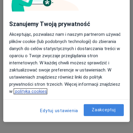
RZS – reumatoidalne zapalenie stawów Warszawa
łuszczycowe zapalenie stawów Warszawa
Nasza średnia ocena na App Store to 4.9 i 4.1 na
Szanujemy Twoją prywatność
Zwyrodnienie stawów Warszawa
Google Play Store
Akceptując, pozwalasz nam i naszym partnerom używać
Dna moczanowa Warszawa
plików cookie (lub podobnych technologii) do zbierania
Więcej (15)
danych do celów statystycznych i dostarczania treści w
Więcej w kategorii: Najczęście leczone chorob
oparciu o Twoje zwyczaje przeglądania stron
internetowych. W każdej chwili możesz sprawdzić i
zaktualizować swoje preferencje w ustawieniach. W
Strona Główna
Reumatolog
Warszawa
Zmień miasto
Zmień miasto
ustawieniach znajdziesz również linki do polityk
Medica Polska
Zmień miasto
prywatności stron trzecich. Więcej informacji znajdziesz
w
polityka cookies
Zaakceptuj
Edytuj ustawienia