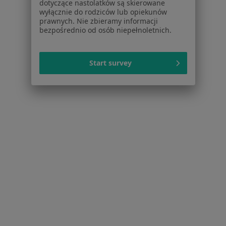
Polityka prywatności dla profesjonalistów, których
dotyczące nastolatków są skierowane
wyłącznie do rodziców lub opiekunów
dane pozyskaliśmy samodzielnie
prawnych. Nie zbieramy informacji
Polityka cookies
bezpośrednio od osób niepełnoletnich.
Jak działają wyniki wyszukiwania
Dostępność
O nas
Start survey
Praca
Rekrutujemy!
Partnerzy
Centrum prasowe
Kontakt
Dla pacjentów
Lekarze
Placówki medyczne
Pytania i odpowiedzi
Usługi i zabiegi
Choroby
Pomoc
Aplikacje mobilne