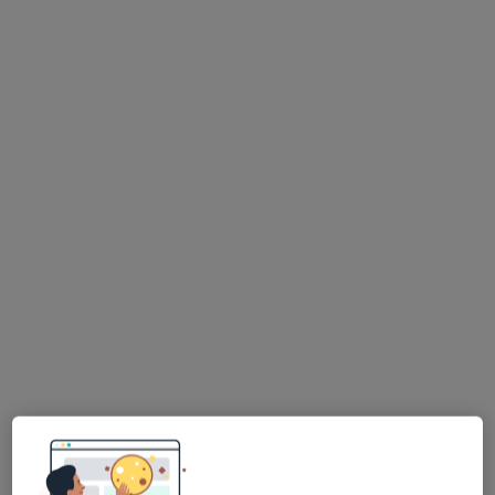
mgr Tomasz Kolipiński
·
Więcej
Dietetyk
56 opinii
Spokojna 5, Warszawa
•
Mapa
Centrum Medyczne MediSpace
Akceptuje Compensa
Konsultacja dietetyczna (pierwsza wizyta)
260 zł
Specjalista nie oferuje umawiania online pod tym adresem.
Poproś o wizytę