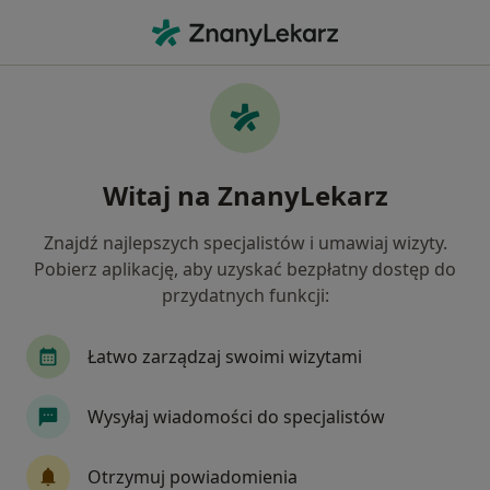
Me
Dietetyk • Warszawa, mazowieckie
Filtry
Ubezpieczenie:
Compensa
20 polecanych dietetyków w Warszawie z
Witaj na ZnanyLekarz
Compensa
Jak działają wyniki wyszukiwania
Znajdź najlepszych specjalistów i umawiaj wizyty.
Pobierz aplikację, aby uzyskać bezpłatny dostęp do
przydatnych funkcji:
Łatwo zarządzaj swoimi wizytami
Wysyłaj wiadomości do specjalistów
Bezpieczne płatności
Otrzymuj powiadomienia