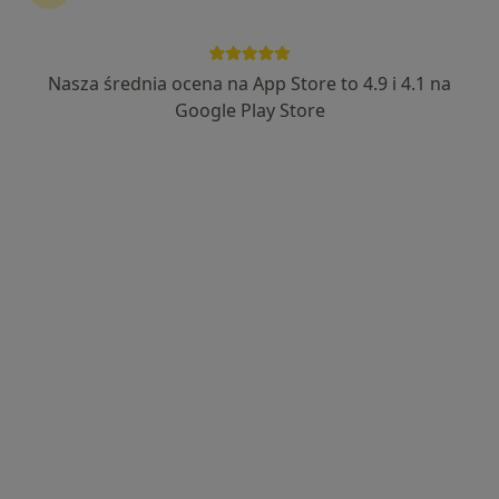
Gabinety Lekarskie Łucka
·
Więcej
Dietetyka, Ginekologia, Radiologia
2867 opinii
Nasza średnia ocena na App Store to 4.9 i 4.1 na
Łucka 18 lok. 1801/1802, Warszawa
•
Mapa
Google Play Store
Konsultacja dietetyczna (pierwsza wizyta)
od 300 zł
mgr inż. Marta
Krasoń-Wejman
dietetyk
Brak dostępnych specjalistów z wolnymi terminami w tym centrum medycznym.
Pokaż profil