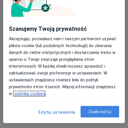
Szanujemy Twoją prywatność
mgr Karolina Kryszkiewicz
Akceptując, pozwalasz nam i naszym partnerom używać
·
Więcej
Dietetyk
plików cookie (lub podobnych technologii) do zbierania
14 opinii
danych do celów statystycznych i dostarczania treści w
oparciu o Twoje zwyczaje przeglądania stron
Adres
Online
internetowych. W każdej chwili możesz sprawdzić i
zaktualizować swoje preferencje w ustawieniach. W
Lazurowa 71a, Warszawa
•
Mapa
ustawieniach znajdziesz również linki do polityk
Centrum Medyczne Damiana Lazurowa 71A
prywatności stron trzecich. Więcej informacji znajdziesz
w
polityka cookies
Akceptuje Compensa
Konsultacja dietetyczna
od 250 zł
Zaakceptuj
Edytuj ustawienia
Specjalista nie oferuje umawiania online pod tym adresem.
Poproś o wizytę