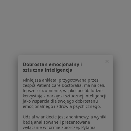
Nadciśnienie tętnicze Warszawa
Niedoczynność tarczycy Warszawa
Więcej (15)
Więcej w kategorii: Najczęście leczone chorob
Strona Główna
Dietetyk
Warszawa
Zmień miasto
Zmień miasto
Compensa
Zmień miasto
Dobrostan emocjonalny i
sztuczna inteligencja
Niniejsza ankieta, przygotowana przez
zespół Patient Care Doctoralia, ma na celu
lepsze zrozumienie, w jaki sposób ludzie
korzystają z narzędzi sztucznej inteligencji
Serwis
jako wsparcia dla swojego dobrostanu
emocjonalnego i zdrowia psychicznego.
Regulamin
Udział w ankiecie jest anonimowy, a wyniki
Polityka prywatności pacjentów
będą analizowane i prezentowane
Polityka prywatności profesjonalistów
wyłącznie w formie zbiorczej. Pytania