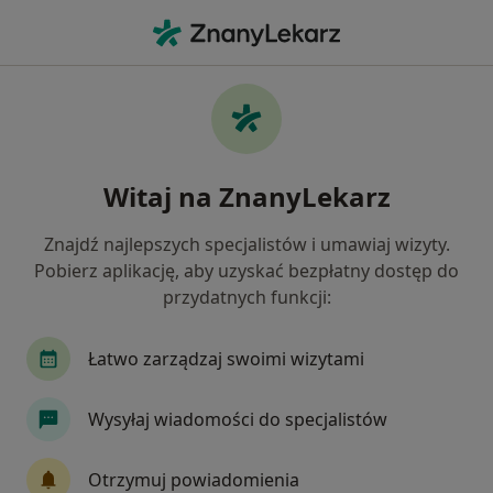
Me
Endokrynolog • Warszawa, mazowieckie
Filtry
Ubezpieczenie:
Compensa
20 polecanych endokrynologów w
Witaj na ZnanyLekarz
Warszawie z Compensa
Jak działają wyniki wyszukiwania
Znajdź najlepszych specjalistów i umawiaj wizyty.
Pobierz aplikację, aby uzyskać bezpłatny dostęp do
przydatnych funkcji:
Łatwo zarządzaj swoimi wizytami
Wysyłaj wiadomości do specjalistów
Wyróżniony
Otrzymuj powiadomienia