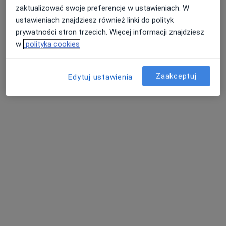
Poproś o wizytę
zaktualizować swoje preferencje w ustawieniach. W
ustawieniach znajdziesz również linki do polityk
prywatności stron trzecich. Więcej informacji znajdziesz
w
polityka cookies
Zaakceptuj
Edytuj ustawienia
lek. Dorota Wojdak-Płonka
·
Więcej
Endokrynolog, Ginekolog
84 opinie
Beli Bartoka 8 lok. U/A, Warszawa
•
Mapa
BORAMED-KEN Centrum Medyczne
Akceptuje Compensa
Konsultacja ginekologiczno-endokrynologiczna
od 300 zł
Specjalista nie oferuje umawiania online pod tym adresem.