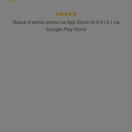
lek. Joanna Bielecka-Jasiocha
·
Więcej
Endokrynolog, Pediatra, Endokrynolog dziecięcy
237 opinii
Nasza średnia ocena na App Store to 4.9 i 4.1 na
Bora-Komorowskiego 21 lok. 307, Warszawa
•
Mapa
Google Play Store
BORAMED Centrum Medyczne
Akceptuje Compensa
Konsultacja endokrynologiczna
od 300 zł
Specjalista nie oferuje umawiania online pod tym adresem.
Poproś o wizytę