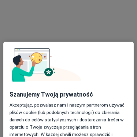
lek. Katarzyna Karoń
·
Więcej
W trakcie specjalizacji (Endokrynolog)
17 opinii
Adres 1
Adres 2
Słomińskiego 19 lok. 517, Warszawa
•
Mapa
Szanujemy Twoją prywatność
Centrum Medyczne Babka Medica
Akceptując, pozwalasz nam i naszym partnerom używać
Akceptuje Compensa
plików cookie (lub podobnych technologii) do zbierania
Konsultacja endokrynologiczna
od 250 zł
danych do celów statystycznych i dostarczania treści w
Specjalista nie oferuje umawiania online pod tym adresem.
oparciu o Twoje zwyczaje przeglądania stron
internetowych. W każdej chwili możesz sprawdzić i