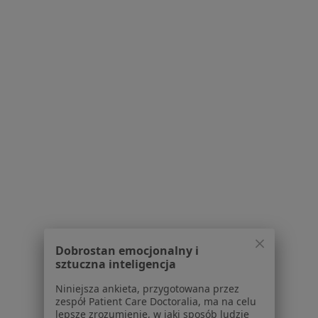
dr n. med. Ewa Drozd
·
Więcej
Endokrynolog
29 opinii
Powązkowska 44C, Warszawa
•
Mapa
Centrum Medyczne PZU Zdrowie w Warszawie Powązkowska
Akceptuje Compensa
Specjalista nie oferuje umawiania online pod tym adresem.
Poproś o wizytę
1
2
Dobrostan emocjonalny i
Powiązane wyszukiwania
sztuczna inteligencja
Specjaliści w ramach Compensa
Niniejsza ankieta, przygotowana przez
Ginekolodzy z Compensa w Warszawie
zespół Patient Care Doctoralia, ma na celu
lepsze zrozumienie, w jaki sposób ludzie