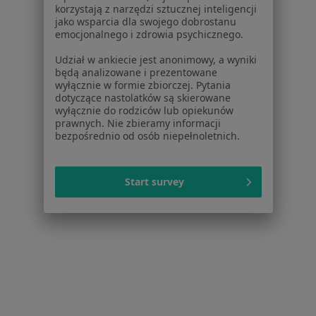
Interniści z Compensa w Warszawie
korzystają z narzędzi sztucznej inteligencji
jako wsparcia dla swojego dobrostanu
Kardiolodzy z Compensa w Warszawie
emocjonalnego i zdrowia psychicznego.
Chirurdzy z Compensa w Warszawie
Udział w ankiecie jest anonimowy, a wyniki
będą analizowane i prezentowane
Laryngolodzy z Compensa w Warszawie
wyłącznie w formie zbiorczej. Pytania
dotyczące nastolatków są skierowane
Więcej (15)
wyłącznie do rodziców lub opiekunów
prawnych. Nie zbieramy informacji
Więcej w kategorii: Specjaliści w ramach Com
bezpośrednio od osób niepełnoletnich.
Najczęście leczone choroby
Choroby tarczycy Warszawa
Start survey
Choroba Hashimoto Warszawa
Zaburzenia miesiączkowania Warszawa
Niedoczynność tarczycy Warszawa
Nadczynność tarczycy Warszawa
Więcej (15)