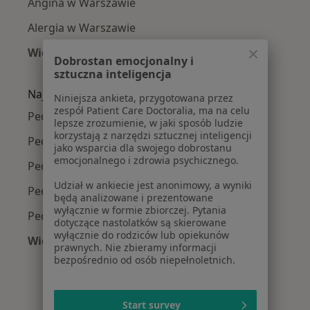
Angina w Warszawie
Alergia w Warszawie
Więcej (15)
Dobrostan emocjonalny i
Więcej w kategorii: Najczęście leczone chorob
sztuczna inteligencja
Najpopularniejsze ubezpieczenia
Niniejsza ankieta, przygotowana przez
zespół Patient Care Doctoralia, ma na celu
Pediatrzy z Medicover w Warszawie
lepsze zrozumienie, w jaki sposób ludzie
korzystają z narzędzi sztucznej inteligencji
Pediatrzy z Allianz w Warszawie
jako wsparcia dla swojego dobrostanu
emocjonalnego i zdrowia psychicznego.
Pediatrzy z INTER Polska w Warszawie
Udział w ankiecie jest anonimowy, a wyniki
Pediatrzy z Signal Iduna w Warszawie
będą analizowane i prezentowane
wyłącznie w formie zbiorczej. Pytania
Pediatrzy z Compensa w Warszawie
dotyczące nastolatków są skierowane
wyłącznie do rodziców lub opiekunów
Więcej (15)
prawnych. Nie zbieramy informacji
Więcej w kategorii: Najpopularniejsze ubezpi
bezpośrednio od osób niepełnoletnich.
Start survey