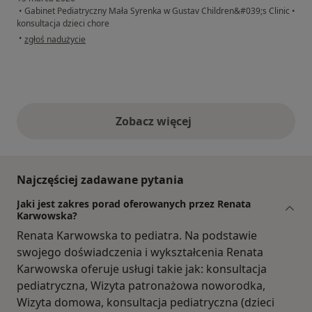
•
Gabinet Pediatryczny Mała Syrenka w Gustav Children&#039;s Clinic
•
konsultacja dzieci chore
w opinii użytkownika Patrycja
•
zgłoś nadużycie
Zobacz więcej
opinie powyżej
Najczęściej zadawane pytania
Jaki jest zakres porad oferowanych przez Renata
Karwowska?
Renata Karwowska to pediatra. Na podstawie
swojego doświadczenia i wykształcenia Renata
Karwowska oferuje usługi takie jak: konsultacja
pediatryczna, Wizyta patronażowa noworodka,
Wizyta domowa, konsultacja pediatryczna (dzieci