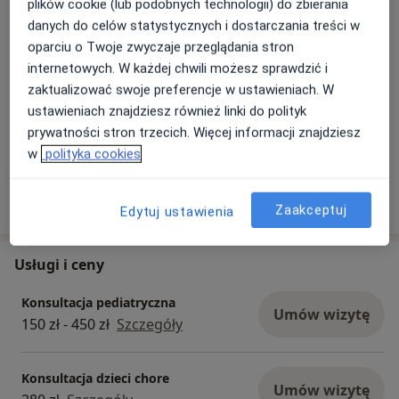
plików cookie (lub podobnych technologii) do zbierania
Białej Floty 2 GABINET GUSTAV, 02-654 Warszawa
danych do celów statystycznych i dostarczania treści w
oparciu o Twoje zwyczaje przeglądania stron
Proszę o zwrócenie uwagi na nową lokalizację
internetowych. W każdej chwili możesz sprawdzić i
gabinetu - Ul. Białej Floty 2 lok.usługowy 2
zaktualizować swoje preferencje w ustawieniach. W
(Osiedle Marina Mokotów 2, GABINET GUSTAV)
ustawieniach znajdziesz również linki do polityk
prywatności stron trzecich. Więcej informacji znajdziesz
06/01/2025
w
polityka cookies
Pokaż więcej aktualności (2)
Zaakceptuj
Edytuj ustawienia
Usługi i ceny
Konsultacja pediatryczna
Umów wizytę
150 zł - 450 zł
Szczegóły
Konsultacja dzieci chore
Umów wizytę