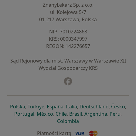
ZnanyLekarz Sp. z o.o.
ul. Kolejowa 5/7
01-217 Warszawa, Polska
NIP: ⁠7010224868
KRS: ⁠0000347997
REGON: ⁠142276657
Sąd Rejonowy dla m.st. Warszawy w Warszawie XII
Wydział Gospodarczy KRS
Facebook
otwiera się w nowej karcie
otwiera się w nowej karcie
otwiera się w nowej karcie
otwiera się w nowej karcie
otwiera się w nowej karci
otwiera się
otwi
Polska
,
Türkiye
,
España
,
Italia
,
Deutschland
,
Česko
,
otwiera się w nowej karcie
otwiera się w nowej karcie
otwiera się w nowej karcie
otwiera się w nowej kar
otwiera się 
otwier
Portugal
,
México
,
Chile
,
Brasil
,
Argentina
,
Perú
,
otwiera się w nowej karc
Colombia
Płatności kartą