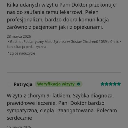
Kilka udanych wizyt u Pani Doktor przekonuje
nas do zaufania temu lekarzowi. Pełen
profesjonalizm, bardzo dobra komunikacja
zarówno z pacjentem jak i z opiekunami.
23 marca 2026
•
Gabinet Pediatryczny Mała Syrenka w Gustav Children&#039;s Clinic
•
konsultacja pediatryczna
w opinii użytkownika P.S.
•
zgłoś nadużycie
Patrycja
Weryfikacja wizyty
P
Wizyta z chorym 9- latkiem. Szybka diagnoza,
prawidłowe leczenie. Pani Doktor bardzo
sympatyczna, ciepła i zaangażowana. Polecam
serdecznie
15 marca 2026