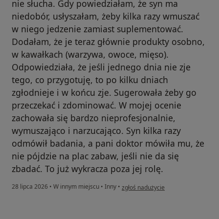
nie słucha. Gdy powiedziałam, że syn ma
niedobór, usłyszałam, żeby kilka razy wmuszać
w niego jedzenie zamiast suplementować.
Dodałam, że je teraz głównie produkty osobno,
w kawałkach (warzywa, owoce, mięso).
Odpowiedziała, że jeśli jednego dnia nie zje
tego, co przygotuję, to po kilku dniach
zgłodnieje i w końcu zje. Sugerowała żeby go
przeczekać i zdominować. W mojej ocenie
zachowała się bardzo nieprofesjonalnie,
wymuszająco i narzucająco. Syn kilka razy
odmówił badania, a pani doktor mówiła mu, że
nie pójdzie na plac zabaw, jeśli nie da się
zbadać. To już wykracza poza jej rolę.
w opinii użytkownika OK
28 lipca 2026
•
W innym miejscu
•
Inny
•
zgłoś nadużycie