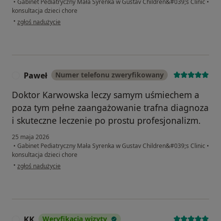
•
Gabinet Pediatryczny Mała Syrenka w Gustav Children&#039;s Clinic
•
konsultacja dzieci chore
w opinii użytkownika Zosia
•
zgłoś nadużycie
Paweł
Numer telefonu zweryfikowany
P
Doktor Karwowska leczy samym uśmiechem a
poza tym pełne zaangażowanie trafna diagnoza
i skuteczne leczenie po prostu profesjonalizm.
25 maja 2026
•
Gabinet Pediatryczny Mała Syrenka w Gustav Children&#039;s Clinic
•
konsultacja dzieci chore
w opinii użytkownika Paweł
•
zgłoś nadużycie
KK
Weryfikacja wizyty
K