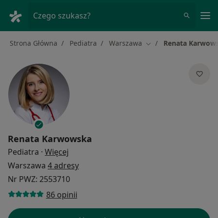
Me
Czego szukasz?
Strona Główna
Pediatra
Warszawa
Renata Karwow
Zmień miasto
Renata Karwowska
O specjalizacjach
Pediatra
·
Więcej
Warszawa
4 adresy
Nr PWZ: 2553710
86 opinii