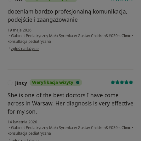
doceniam bardzo profesjonalną komunikacja,
podejście i zaangażowanie
19 maja 2026
•
Gabinet Pediatryczny Mała Syrenka w Gustav Children&#039;s Clinic
•
konsultacja pediatryczna
w opinii użytkownika KK
•
zgłoś nadużycie
Jincy
Weryfikacja wizyty
J
She is one of the best doctors I have come
across in Warsaw. Her diagnosis is very effective
for my son.
14 kwietnia 2026
•
Gabinet Pediatryczny Mała Syrenka w Gustav Children&#039;s Clinic
•
konsultacja pediatryczna
w opinii użytkownika Jincy
•
zgłoś nadużycie