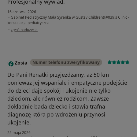
Profesjonalny wywiad.
16 czerwca 2026
•
Gabinet Pediatryczny Mała Syrenka w Gustav Children&#039;s Clinic
•
konsultacja pediatryczna
w opinii użytkownika Emilia
•
zgłoś nadużycie
Zosia
Numer telefonu zweryfikowany
Z
Do Pani Renatki przyjeżdżamy, aż 50 km
ponieważ jej wspaniale i empatyczne podejście
do dzieci daje spokój i ukojenie nie tylko
dzieciom, ale również rodzicom. Zawsze
dokładnie bada dziecko i stawia trafna
diagnozę która po wdrożeniu przynosi
ukojenie.
25 maja 2026