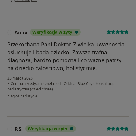
Anna
Weryfikacja wizyty
A
Przekochana Pani Doktor. Z wielka uwaznoscia
osluchuje i bada dziecko. Zawsze trafna
diagnoza, bardzo pomocna i co wazne patrzy
na dziecko calosciowo, holistycznie.
25 marca 2026
•
Centrum Medyczne enel-med - Oddział Blue City
•
konsultacja
pediatryczna (dzieci chore)
w opinii użytkownika Anna
•
zgłoś nadużycie
P.S.
Weryfikacja wizyty
P