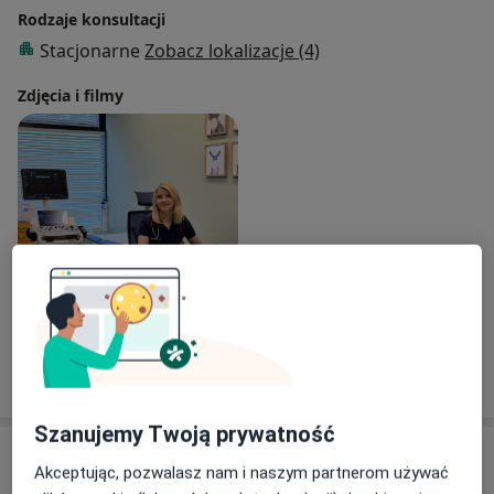
Rodzaje konsultacji
Stacjonarne
Zobacz lokalizacje (4)
Zdjęcia i filmy
Zobacz galerię (1)
Pokaż więcej
o doświadczeniu
Szanujemy Twoją prywatność
Aktualności
Akceptując, pozwalasz nam i naszym partnerom używać
Renata Karwowska