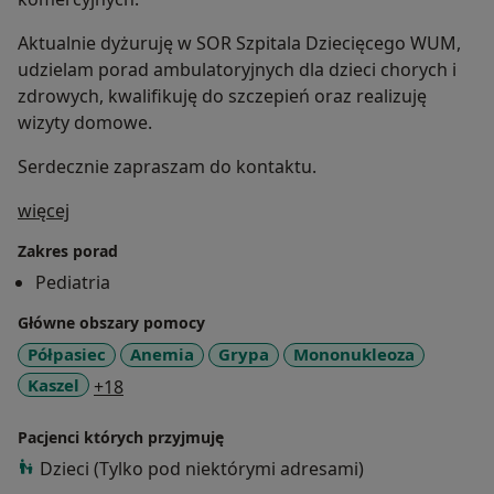
Aktualnie dyżuruję w SOR Szpitala Dziecięcego WUM,
udzielam porad ambulatoryjnych dla dzieci chorych i
zdrowych, kwalifikuję do szczepień oraz realizuję
wizyty domowe.
Serdecznie zapraszam do kontaktu.
O mnie
więcej
Zakres porad
Pediatria
Główne obszary pomocy
Półpasiec
Anemia
Grypa
Mononukleoza
a11y_sr_more_diseases
Kaszel
+18
Pacjenci których przyjmuję
Dzieci (Tylko pod niektórymi adresami)