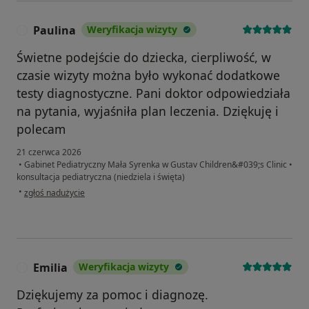
Paulina
Weryfikacja wizyty
P
Świetne podejście do dziecka, cierpliwość, w
czasie wizyty można było wykonać dodatkowe
testy diagnostyczne. Pani doktor odpowiedziała
na pytania, wyjaśniła plan leczenia. Dziękuję i
polecam
21 czerwca 2026
•
Gabinet Pediatryczny Mała Syrenka w Gustav Children&#039;s Clinic
•
konsultacja pediatryczna (niedziela i święta)
w opinii użytkownika Paulina
•
zgłoś nadużycie
Emilia
Weryfikacja wizyty
E
Dziękujemy za pomoc i diagnozę.