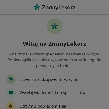
Me
Pediatra • Ochota, Warszawa, mazowieckie
Filtry
Ubezpieczenie
Mapa
Pediatrzy Warszawa Ochota
Witaj na ZnanyLekarz
Jak działają wyniki wyszukiwania
Znajdź najlepszych specjalistów i umawiaj wizyty.
Pobierz aplikację, aby uzyskać bezpłatny dostęp do
Wybierz swoje ubezpieczenie
przydatnych funkcji:
NFZ
Allianz
Compensa
Enel-med
Łatwo zarządzaj swoimi wizytami
Wysyłaj wiadomości do specjalistów
Otrzymuj powiadomienia