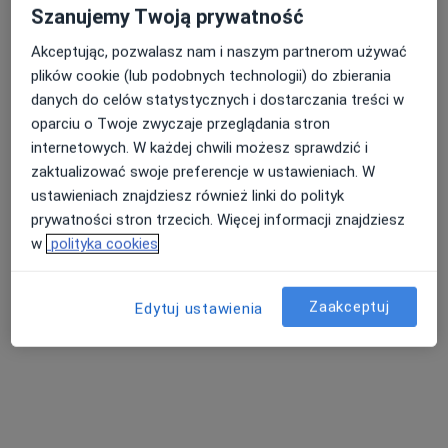
Szanujemy Twoją prywatność
lek. Barbara
lek. Barbara
lek. Ewa Karolina
Raczkowska
Raczkowska
Banduła-Pyka
Akceptując, pozwalasz nam i naszym partnerom używać
alergolog
alergolog
lekarz wykonujący
plików cookie (lub podobnych technologii) do zbierania
zabiegi medycyny
danych do celów statystycznych i dostarczania treści w
estetycznej
oparciu o Twoje zwyczaje przeglądania stron
Brak dostępnych specjalistów z wolnymi terminami w tym centrum medycznym.
internetowych. W każdej chwili możesz sprawdzić i
zaktualizować swoje preferencje w ustawieniach. W
Pokaż profil
ustawieniach znajdziesz również linki do polityk
prywatności stron trzecich. Więcej informacji znajdziesz
w
polityka cookies
Zaakceptuj
Edytuj ustawienia
lek. Magdalena Katarzyna Szkiłłądź-Skiba