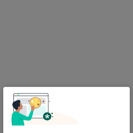
Poproś o wizytę
PROFEMED Lekarze Specjaliści (budynek
Marriott)
·
Więcej
Pediatria, Interna, Ginekologia
5666 opinii
Aleje Jerozolimskie 65/79, Warszawa
•
Mapa
Konsultacja online