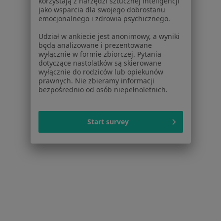
korzystają z narzędzi sztucznej inteligencji
jako wsparcia dla swojego dobrostanu
emocjonalnego i zdrowia psychicznego.
Udział w ankiecie jest anonimowy, a wyniki
będą analizowane i prezentowane
wyłącznie w formie zbiorczej. Pytania
dotyczące nastolatków są skierowane
wyłącznie do rodziców lub opiekunów
prawnych. Nie zbieramy informacji
bezpośrednio od osób niepełnoletnich.
Centrum Medyczne CMP Wola
Start survey
·
Więcej
Pediatria, Dermatologia, Ginekologia
26 opinii
Jana Kazimierza 28 POZ, Warszawa
•
Mapa
Brak dostępnych specjalistów z wolnymi terminami w tym centrum medycznym.
Pokaż profil