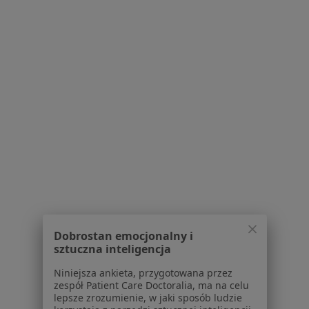
dr n. med. Małgorzata Zbroszczyk-
Szczepaniak
·
Więcej
Pediatra
74 opinie
al. Jerozolimskie 179, Warszawa
•
Mapa
Centrum Medyczne enel-med - Oddział Blue City
Dobrostan emocjonalny i
sztuczna inteligencja
USG piersi
319 zł
Niniejsza ankieta, przygotowana przez
Specjalista nie oferuje umawiania online pod tym adresem.
zespół Patient Care Doctoralia, ma na celu
lepsze zrozumienie, w jaki sposób ludzie
Poproś o wizytę