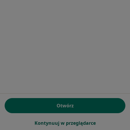
prof. dr hab. n. med. Ewa Barbara
Pańkowska
·
Więcej
Pediatra, Diabetolog
30 opinii
Racławicka 129 lok. 2U, Warszawa
•
Mapa
Instytut Diabetologii
Konsultacja pediatryczna
280 zł
Specjalista nie oferuje umawiania online pod tym adresem.
Otwórz
Poproś o wizytę
Kontynuuj w przeglądarce