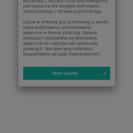
korzystają z narzędzi sztucznej inteligencji
Centrum Medyczne enel-med - Oddział Puławska
jako wsparcia dla swojego dobrostanu
emocjonalnego i zdrowia psychicznego.
Konsultacja pediatryczna (dzieci chore)
270 zł
Udział w ankiecie jest anonimowy, a wyniki
Specjalista nie oferuje umawiania online pod tym adresem.
będą analizowane i prezentowane
wyłącznie w formie zbiorczej. Pytania
Poproś o wizytę
dotyczące nastolatków są skierowane
wyłącznie do rodziców lub opiekunów
prawnych. Nie zbieramy informacji
bezpośrednio od osób niepełnoletnich.
Start survey
Centrum Medicover Klimczaka
·
Więcej
Pediatria, Alergologia, Alergologia dziecięca
39 opinii
Franciszka Klimczaka 1, Warszawa
•
Mapa