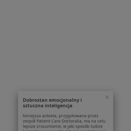
Specjalista nie oferuje umawiania online pod tym adresem.
Poproś o wizytę
dr n. med. Julita Wojnar
Pediatra
Dobrostan emocjonalny i
10 opinii
sztuczna inteligencja
Adres 1
Adres 2
Adres 3
Niniejsza ankieta, przygotowana przez
zespół Patient Care Doctoralia, ma na celu
lepsze zrozumienie, w jaki sposób ludzie
Puławska 326, Warszawa
•
Mapa