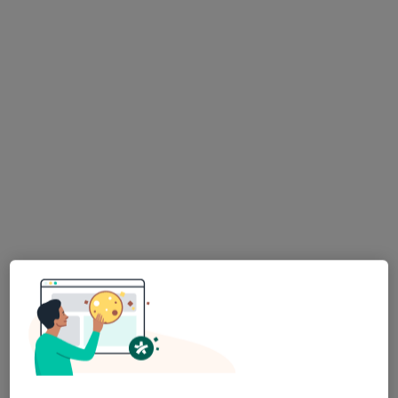
lek. Damian Okruciński
·
Więcej
Pediatra
408 opinii
Adres 1
Adres 2
Jana Sebastiana Bacha 2, Warszawa
•
Mapa
Krajmed Centrum Medyczne
Konsultacja pediatryczna
260 zł
Specjalista nie oferuje umawiania online pod tym adresem.
Poproś o wizytę