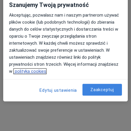
Szanujemy Twoją prywatność
Akceptując, pozwalasz nam i naszym partnerom używać
Centrum Medyczne enel-med - Oddział
plików cookie (lub podobnych technologii) do zbierania
Wilanów
danych do celów statystycznych i dostarczania treści w
·
Więcej
Pediatria, Interna, Alergologia
oparciu o Twoje zwyczaje przeglądania stron
292 opinie
internetowych. W każdej chwili możesz sprawdzić i
al. Rzeczypospolitej 14, Warszawa
•
Mapa
zaktualizować swoje preferencje w ustawieniach. W
ustawieniach znajdziesz również linki do polityk
Konsultacja pediatryczna
prywatności stron trzecich. Więcej informacji znajdziesz
w
polityka cookies
lek. Marta Szwarc-
lek. Justyna
dr n. med. Krzysztof
Bronikowska
Maciejewska
Piwowarczyk
Zaakceptuj
Edytuj ustawienia
reumatolog
pediatra
pediatra
Zobacz wszystkich 5 specjalistów
Brak dostępnych specjalistów z wolnymi terminami w tym centrum medycznym.
Pokaż profil