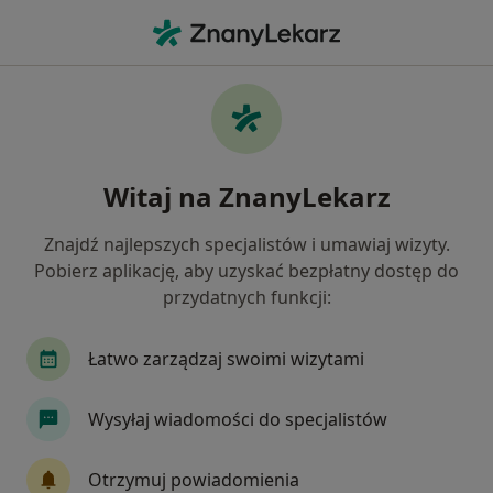
Me
Pediatra • Ursynów, Warszawa, mazowieckie
Filtry
Ubezpieczenie
Mapa
Pediatrzy Warszawa Ursynów
Witaj na ZnanyLekarz
Jak działają wyniki wyszukiwania
Znajdź najlepszych specjalistów i umawiaj wizyty.
Pobierz aplikację, aby uzyskać bezpłatny dostęp do
Wybierz swoje ubezpieczenie
przydatnych funkcji:
NFZ
Allianz
Compensa
Enel-med
Łatwo zarządzaj swoimi wizytami
Wysyłaj wiadomości do specjalistów
Otrzymuj powiadomienia