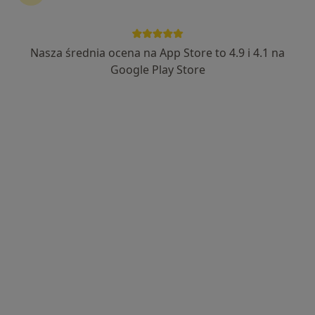
Nasza średnia ocena na App Store to 4.9 i 4.1 na
Wyróżniony
Google Play Store
lek. Natalia Szwarc
·
Więcej
Pediatra
311 opinii
Duże doświadczenie w pediatrii, wykonuję USG
płuc
tytuł "Pediatra Roku w Warszawie" w 2023 r.
Pacjenci doceniają mnie za wiedzę i
zaangażowanie
Adres
Online
Franciszka Klimczaka 6A/u4, Warszawa
•
Mapa
Twój Pediatra
Konsultacja pediatryczna
240 zł