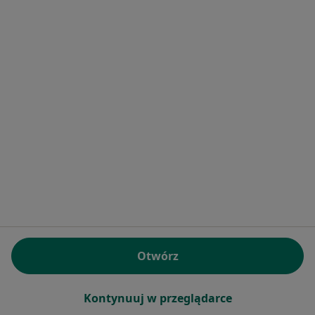
lek. Joanna Bielecka-
Jasiocha
endokrynolog
Brak dostępnych specjalistów z wolnymi terminami w tym centrum medycznym.
Pokaż profil
Otwórz
lek. Helena Kostiuk
·
Więcej
Pediatra, Lekarz pierwszego kontaktu
Kontynuuj w przeglądarce
6 opinii