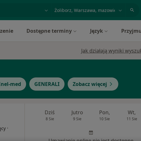
acja, badanie lub nazwisko
miasto lub dzielnica
zenie
Dostępne terminy
Język
Przyjmu
Jak działają wyniki wysz
Enel-med
GENERALI
Zobacz więcej
Dziś
Jutro
Pon,
Wt,
8 Sie
9 Sie
10 Sie
11 Sie
·
ęcy
Umawianie online nie jest dostępne