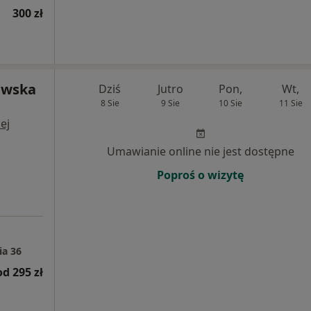
300 zł
ewska
Dziś
Jutro
Pon,
Wt,
8 Sie
9 Sie
10 Sie
11 Sie
ej
Umawianie online nie jest dostępne
Poproś o wizytę
ia 36
od 295 zł