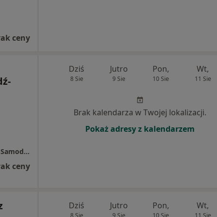
rak ceny
Dziś
Jutro
Pon,
Wt,
dź-
8 Sie
9 Sie
10 Sie
11 Sie
Brak kalendarza w Twojej lokalizacji.
Pokaż adresy z kalendarzem
Szpital Bielański im. ks. Jerzego Popiełuszki Samodzielny Publiczny
rak ceny
z
Dziś
Jutro
Pon,
Wt,
8 Sie
9 Sie
10 Sie
11 Sie