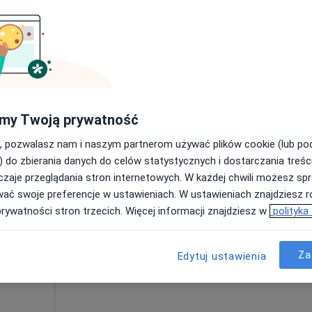
Poproś o wizytę
ia 36
my Twoją prywatność
, pozwalasz nam i naszym partnerom używać plików cookie (lub p
) do zbierania danych do celów statystycznych i dostarczania treśc
zaje przeglądania stron internetowych. W każdej chwili możesz spr
Dziś
Jutro
Pon,
Wt,
wać swoje preferencje w ustawieniach. W ustawieniach znajdziesz ró
8 Sie
9 Sie
10 Sie
11 Sie
prywatności stron trzecich. Więcej informacji znajdziesz w
polityka
ej
Umawianie online nie jest dostępne
Za
Edytuj ustawienia
Poproś o wizytę