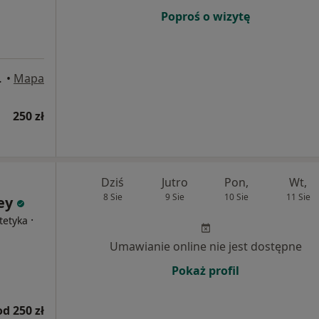
Poproś o wizytę
3, Warszawa
•
Mapa
250 zł
Dziś
Jutro
Pon,
Wt,
8 Sie
9 Sie
10 Sie
11 Sie
ney
·
tetyka
Umawianie online nie jest dostępne
Pokaż profil
od 250 zł