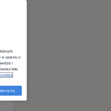
odobnych
i w oparciu o
awdzić i
Śr,
Czw,
Pt,
wnież linki
12 Sie
13 Sie
14 Sie
 cookies
akceptuj