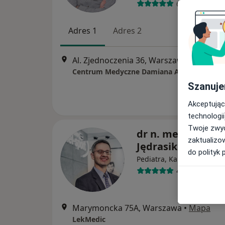
62 opinie
Adres 1
Adres 2
Al. Zjednoczenia 36, Warszawa
•
Mapa
Centrum Medyczne Damiana Al. Zjednoczen
Szanuje
Akceptując
technologii
Twoje zwyc
dr n. med. Piotr
zaktualizo
Jędrasik
do polityk 
·
Więc
Pediatra, Kardiolog
42 opinie
Marymoncka 75A, Warszawa
•
Mapa
LekMedic