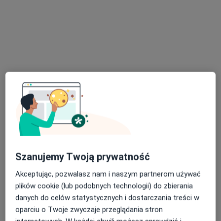
Bezpieczne płatności
Poradnia Zmiana Warszawa (
psychoterapia,
·
Więcej
Psychoterapia, Psychologia, Psychologia dziecięca
43 opinie
Josepha Conrada 4/10, Warszawa
•
Mapa
Konsultacja psychoterapeutyczna
Szanujemy Twoją prywatność
Akceptując, pozwalasz nam i naszym partnerom używać
mgr Anna Pruszko
mgr Artur Scisłowski
plików cookie (lub podobnych technologii) do zbierania
psycholog
psychoterapeuta
danych do celów statystycznych i dostarczania treści w
Brak dostępnych specjalistów z wolnymi terminami w tym centrum medycznym.
oparciu o Twoje zwyczaje przeglądania stron