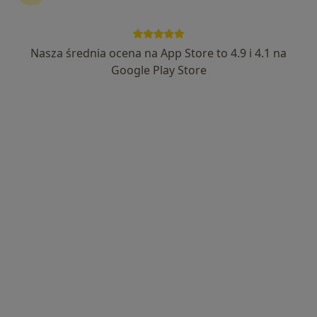
·
Więcej
Psychoterapia, Psychologia, Psychologia dziecięca
45 opinii
Augusta Cieszkowskiego 2/16, Warszawa
•
Mapa
Nasza średnia ocena na App Store to 4.9 i 4.1 na
Konsultacja psychoterapeutyczna
250 zł
Google Play Store
Pokaż więcej usług
mgr Małgorzata
Rafeenko
psycholog
Brak dostępnych specjalistów z wolnymi terminami w tym centrum medycznym.
Pokaż profil