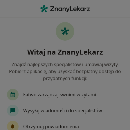
Me
Psychoterapia • Łomianki, mazowieckie
Filtry
• 1
Mapa
Psychoterapia placówki w Łomiankach
Witaj na ZnanyLekarz
Jak działają wyniki wyszukiwania
Znajdź najlepszych specjalistów i umawiaj wizyty.
Pobierz aplikację, aby uzyskać bezpłatny dostęp do
przydatnych funkcji:
Łatwo zarządzaj swoimi wizytami
Wysyłaj wiadomości do specjalistów
Bezpieczne płatności
Rafeenko Psychoterapia
Otrzymuj powiadomienia