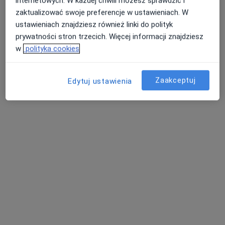
internetowych. W każdej chwili możesz sprawdzić i
Pokaż profil
zaktualizować swoje preferencje w ustawieniach. W
ustawieniach znajdziesz również linki do polityk
prywatności stron trzecich. Więcej informacji znajdziesz
Dostępni specjaliści
w
polityka cookies
Specjaliści znajdują się poza Łomianki, mazowieckie,
w obszarach bliskich Twojemu wyszukiwaniu.
Zaakceptuj
Edytuj ustawienia
Bezpieczne płatności
Psycholog, Psychoterapia - We Love Life
·
Psychoterapia, Psychologia, Psychoterapia uzależnień
Więcej