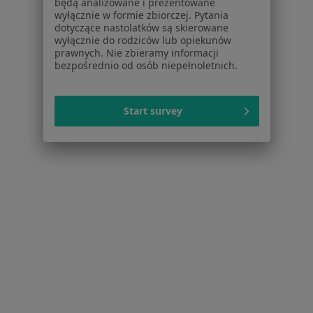
Centrum prasowe
będą analizowane i prezentowane
wyłącznie w formie zbiorczej. Pytania
Kontakt
dotyczące nastolatków są skierowane
wyłącznie do rodziców lub opiekunów
Dla pacjentów
prawnych. Nie zbieramy informacji
bezpośrednio od osób niepełnoletnich.
Lekarze
Placówki medyczne
Pytania i odpowiedzi
Start survey
Usługi i zabiegi
Choroby
Pomoc
Aplikacje mobilne
Blog dla pacjentów
Dla profesjonalistów
Cennik
Dla lekarzy
Dla placówek medycznych
Noa Notes
nowość
Baza wiedzy