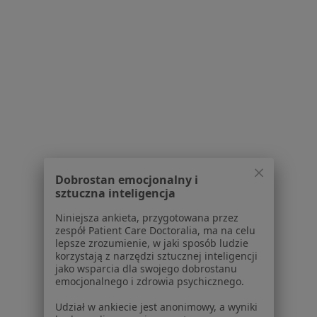
Łomianki
Zmień miasto
Serwis
Regulamin
Polityka prywatności pacjentów
Polityka prywatności profesjonalistów
Dobrostan emocjonalny i
Polityka prywatności dla profesjonalistów, których
sztuczna inteligencja
dane pozyskaliśmy samodzielnie
Polityka cookies
Niniejsza ankieta, przygotowana przez
zespół Patient Care Doctoralia, ma na celu
Jak działają wyniki wyszukiwania
lepsze zrozumienie, w jaki sposób ludzie
Dostępność
korzystają z narzędzi sztucznej inteligencji
O nas
jako wsparcia dla swojego dobrostanu
emocjonalnego i zdrowia psychicznego.
Praca
Rekrutujemy!
Partnerzy
Udział w ankiecie jest anonimowy, a wyniki