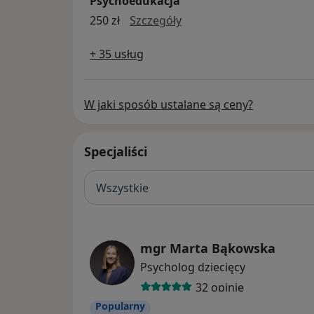
Psychoedukacja
psychoedukacja
250 zł
Szczegóły
+ 35 usług
W jaki sposób ustalane są ceny?
Specjaliści
Wszystkie
mgr Marta Bąkowska
Psycholog dziecięcy
32 opinie
Popularny