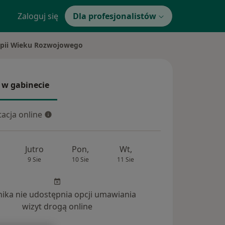
Zaloguj się
Dla profesjonalistów
rapii Wieku Rozwojowego
 w gabinecie
 gabinecie
acja online
cja online
Jutro
Pon,
Wt,
Śr,
Czw
9 Sie
10 Sie
11 Sie
12 Sie
13 Si
inika nie udostępnia opcji umawiania
wizyt drogą online