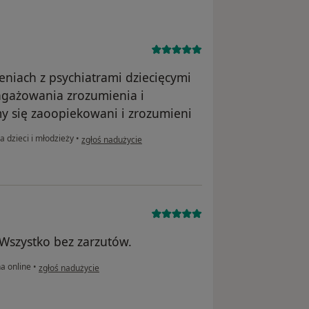
eniach z psychiatrami dziecięcymi
gażowania zrozumienia i
my się zaoopiekowani i zrozumieni
w opinii użytkownika Aneta
a dzieci i młodzieży
•
zgłoś nadużycie
Wszystko bez zarzutów.
w opinii użytkownika MW
a online
•
zgłoś nadużycie