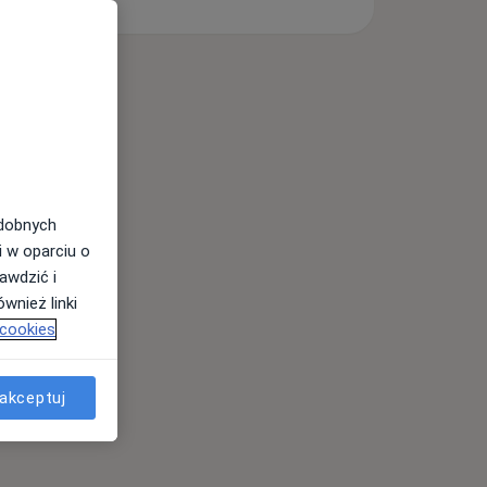
odobnych
i w oparciu o
awdzić i
wnież linki
 cookies
akceptuj