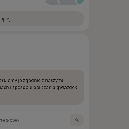
ięcej
rujemy je zgodnie z naszymi
iach i sposobie obliczania gwiazdek
ięcej o opiniach
niach