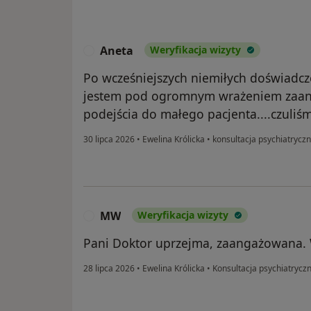
Aneta
Weryfikacja wizyty
A
Po wcześniejszych niemiłych doświadcz
jestem pod ogromnym wrażeniem zaan
podejścia do małego pacjenta....czuliś
30 lipca 2026
•
Ewelina Królicka
•
konsultacja psychiatryczn
MW
Weryfikacja wizyty
M
Pani Doktor uprzejma, zaangażowana. 
28 lipca 2026
•
Ewelina Królicka
•
Konsultacja psychiatryczn