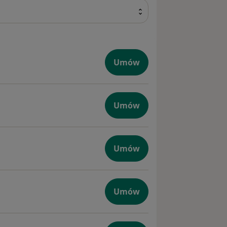
owanie adekwatnych narzędzi w
Umów
Umów
a
Umów
hologiczna
Umów
w