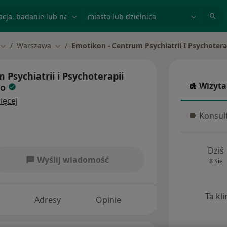
acja, badanie lub nazwisko
miasto lub dzielnica
Warszawa
Emotikon - Centrum Psychiatrii I Psychote
Zmień miasto
Zmień miasto
Psychiatrii i Psychoterapii
Wizyta
go
Wizyta w
ięcej
Konsult
Konsulta
Dziś
Wyślij wiadomość
8 Sie
Ta kl
Adresy
Opinie