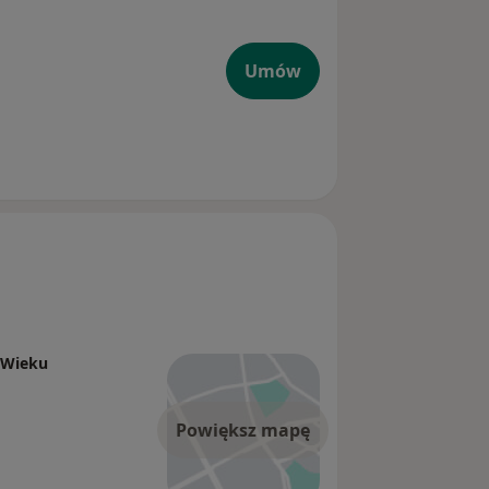
Umów
i Wieku
Powiększ mapę