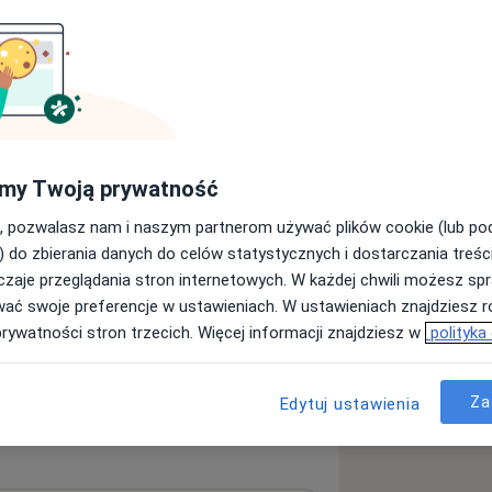
 latach pracy w warunkach oddziałów
jak i pracy ambulatoryjnej, gdzie
óżnym wieku i gdzie spotkaliśmy się z
 rozwojowego. Nasze doświadczenia
 wieloaspektowości trudności
my Twoją prywatność
ci i młodzieży oraz potrzebie ich
indywidualnym, rodzinnym, szkolnym, i
, pozwalasz nam i naszym partnerom używać plików cookie (lub p
Pokaż wszystkie
cym dla nas specjalistów jest
) do zbierania danych do celów statystycznych i dostarczania treśc
m pacjent żyje.
Psychologia
zaje przeglądania stron internetowych. W każdej chwili możesz spr
Psychologia
czną, psychoterapeutyczną,
dziecięca
wać swoje preferencje w ustawieniach. W ustawieniach znajdziesz ró
prywatności stron trzecich. Więcej informacji znajdziesz w
polityka
ązywania problemów pacjentów i ich
ięcej
nawczo -
rujemy, sięgając po dorobek III fali
Za
Edytuj ustawienia
e terapii dialektyczno-behawrioalnej
zansę na realną zmianę
Istotne jest dla Nas całościowe