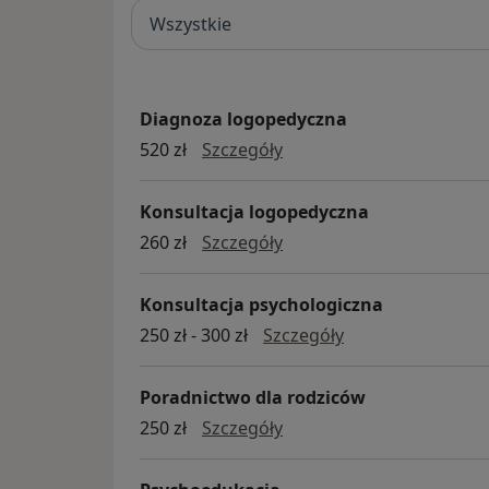
zrozumienie problematyki klientów i ofer
Wszystkie
procesie zdrowienia .
Nasz zespół to wykwalifikowani specjaliści: psychologowie, psychoterapeuci,
psychiatrzy i lekarze innych specjalności.
Diagnoza logopedyczna
diagnoza logopedyczna
520 zł
Szczegóły
Konsultacja logopedyczna
konsultacja logopedyczn
260 zł
Szczegóły
Konsultacja psychologiczna
Konsultacja psyc
250 zł - 300 zł
Szczegóły
Poradnictwo dla rodziców
poradnictwo dla rodzicó
250 zł
Szczegóły