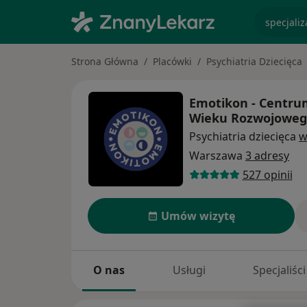
specjaliz
Strona Główna
Placówki
Psychiatria Dziecięca
Emotikon - Centrum 
Wieku Rozwojowe
Psychiatria dziecięca
w
Warszawa
3 adresy
527 opinii
Umów wizytę
O nas
Usługi
Specjaliści