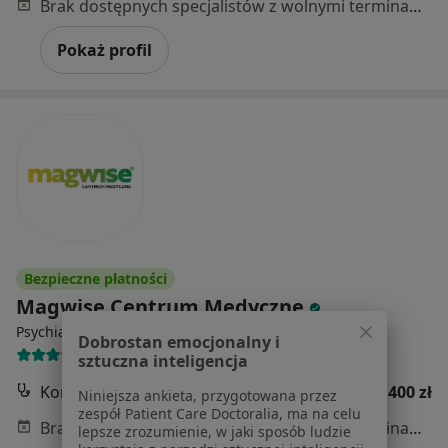
Brak dostępnych specjalistów z wolnymi terminami w tym centrum medycznym.
Pokaż profil
Bezpieczne płatności
Magwise Centrum Medyczne
·
Więcej
Psychiatria dziecięca, Psychiatria, Psychologia
Dobrostan emocjonalny i
1099 opinii
sztuczna inteligencja
Konsultacja psychiatryczna dzieci online (kolejna wizyta)
400 zł
Niniejsza ankieta, przygotowana przez
zespół Patient Care Doctoralia, ma na celu
Brak dostępnych specjalistów z wolnymi terminami w tym centrum medycznym.
lepsze zrozumienie, w jaki sposób ludzie