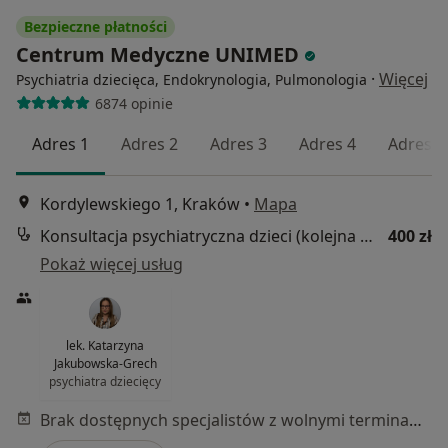
Bezpieczne płatności
Centrum Medyczne UNIMED
·
Więcej
Psychiatria dziecięca, Endokrynologia, Pulmonologia
6874 opinie
Adres 1
Adres 2
Adres 3
Adres 4
Adres 5
Kordylewskiego 1, Kraków
•
Mapa
Konsultacja psychiatryczna dzieci (kolejna wizyta)
400 zł
Pokaż więcej usług
lek. Katarzyna
Jakubowska-Grech
psychiatra dziecięcy
Brak dostępnych specjalistów z wolnymi terminami w tym centrum medycznym.