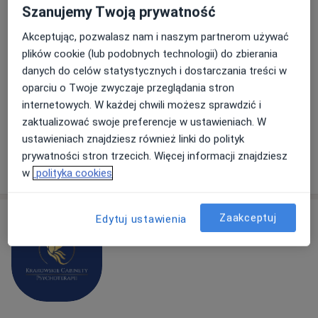
Balans-Med
Szanujemy Twoją prywatność
·
Więcej
Psychiatria dziecięca, Psychiatria, Psychologia
Akceptując, pozwalasz nam i naszym partnerom używać
36 opinii
plików cookie (lub podobnych technologii) do zbierania
Adres 1
Adres 2
danych do celów statystycznych i dostarczania treści w
oparciu o Twoje zwyczaje przeglądania stron
internetowych. W każdej chwili możesz sprawdzić i
Przemiarki 23/10, Kraków
•
Mapa
zaktualizować swoje preferencje w ustawieniach. W
Brak dostępnych specjalistów z wolnymi terminami w tym centrum medycznym.
ustawieniach znajdziesz również linki do polityk
prywatności stron trzecich. Więcej informacji znajdziesz
Pokaż profil
w
polityka cookies
Zaakceptuj
Edytuj ustawienia