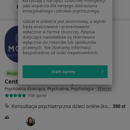
korzystają z narzędzi sztucznej inteligencji
jako wsparcia dla swojego dobrostanu
Pokaż profil
emocjonalnego i zdrowia psychicznego.
Udział w ankiecie jest anonimowy, a wyniki
będą analizowane i prezentowane
wyłącznie w formie zbiorczej. Pytania
dotyczące nastolatków są skierowane
wyłącznie do rodziców lub opiekunów
prawnych. Nie zbieramy informacji
bezpośrednio od osób niepełnoletnich.
Start survey
Bezpieczne płatności
Centrum Zdrowia Mosty
·
Więcej
Psychiatria dziecięca, Psychiatria, Psychologia
768 opinii
Konsultacja psychiatryczna dzieci online (kolejna wizyta)
390 zł