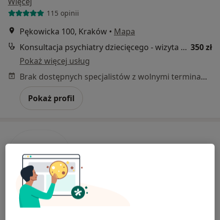
Więcej
115 opinii
Pękowicka 100, Kraków
•
Mapa
Konsultacja psychiatry dziecięcego - wizyta kontrolna
350 zł
Pokaż więcej usług
Brak dostępnych specjalistów z wolnymi terminami w tym centrum medycznym.
Pokaż profil
Bezpieczne płatności