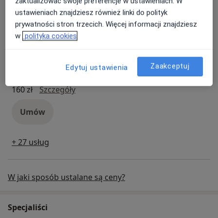
zaktualizować swoje preferencje w ustawieniach. W
Konsultacja psychologiczna
Popularna
ustawieniach znajdziesz również linki do polityk
Konsultacja psychologiczna
160 zł - 200 zł
Szczegóły
prywatności stron trzecich. Więcej informacji znajdziesz
w
polityka cookies
Umów
Zaakceptuj
Edytuj ustawienia
Diagnoza psychologiczna
Popularna
Diagnoza psychologiczna
160 zł
Szczegóły
Umów
+ 27 usług
W jaki sposób ustalane są ceny?
Specjaliści