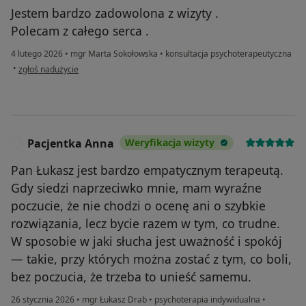
Jestem bardzo zadowolona z wizyty .
Polecam z całego serca .
4 lutego 2026
•
mgr Marta Sokołowska
•
konsultacja psychoterapeutyczna
w opinii użytkownika Aga
•
zgłoś nadużycie
Pacjentka Anna
Weryfikacja wizyty
P
Pan Łukasz jest bardzo empatycznym terapeutą.
Gdy siedzi naprzeciwko mnie, mam wyraźne
poczucie, że nie chodzi o ocenę ani o szybkie
rozwiązania, lecz bycie razem w tym, co trudne.
W sposobie w jaki słucha jest uważność i spokój
— takie, przy których można zostać z tym, co boli,
bez poczucia, że trzeba to unieść samemu.
26 stycznia 2026
•
mgr Łukasz Drab
•
psychoterapia indywidualna
•