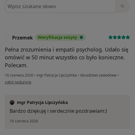
Szukaj w opiniach
Przemek
Weryfikacja wizyty
P
Pełna zrozumienia i empatii psycholog. Udało się
omówić w 50 minut wszystko co było konieczne.
Polecam.
16 czerwca 2026
•
mgr Patrycja Lipczyńska
•
doradztwo zawodowe
•
w opinii użytkownika Przemek
zgłoś nadużycie
mgr Patrycja Lipczyńska
Bardzo dziękuję i serdecznie pozdrawiam:)
16 czerwca 2026