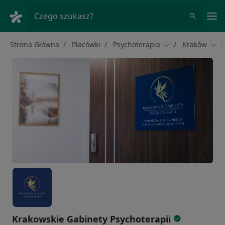
Me
Czego szukasz?
Strona Główna
Placówki
Psychoterapia
Kraków
Zmień miasto
Zmi
Krakowskie Gabinety Psychoterapii