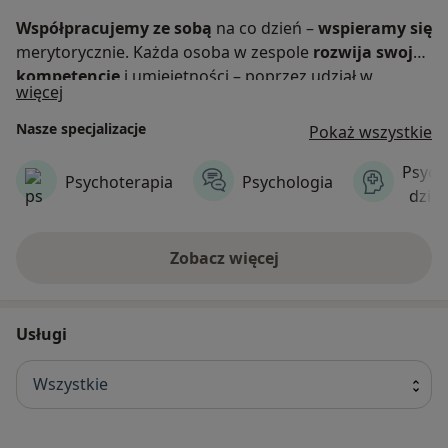
Współpracujemy ze sobą
na co dzień –
wspieramy się
merytorycznie. Każda osoba w zespole
rozwija swoje
kompetencje
i umiejętności – poprzez udział w
O nas
więcej
szkoleniach czy warsztatach.
Nasze specjalizacje
Pokaż wszystkie
Współpracujemy ze specjalistami psychiatrii.
Uważamy, że uzasadnione leczenie komplementarne –
Psychi
Psychoterapia
Psychologia
czyli połączenie farmakoterapii z psychoterapią
dziec
wspiera proces leczenia.
Zobacz więcej
Usługi
Wszystkie