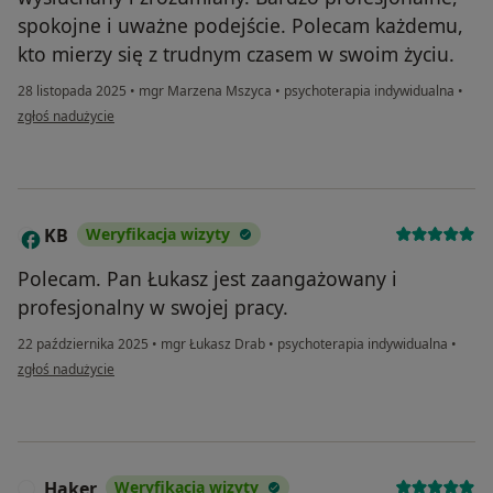
spokojne i uważne podejście. Polecam każdemu,
kto mierzy się z trudnym czasem w swoim życiu.
28 listopada 2025
•
mgr Marzena Mszyca
•
psychoterapia indywidualna
•
w opinii użytkownika D.
zgłoś nadużycie
KB
Weryfikacja wizyty
K
Polecam. Pan Łukasz jest zaangażowany i
profesjonalny w swojej pracy.
22 października 2025
•
mgr Łukasz Drab
•
psychoterapia indywidualna
•
w opinii użytkownika KB
zgłoś nadużycie
Haker
Weryfikacja wizyty
H