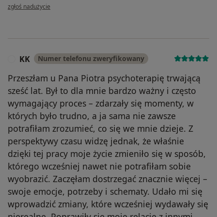
w opinii użytkownika Pacjentka Anna
zgłoś nadużycie
KK
Numer telefonu zweryfikowany
K
Przeszłam u Pana Piotra psychoterapię trwającą
sześć lat. Był to dla mnie bardzo ważny i często
wymagający proces – zdarzały się momenty, w
których było trudno, a ja sama nie zawsze
potrafiłam zrozumieć, co się we mnie dzieje. Z
perspektywy czasu widzę jednak, że właśnie
dzięki tej pracy moje życie zmieniło się w sposób,
którego wcześniej nawet nie potrafiłam sobie
wyobrazić. Zaczęłam dostrzegać znacznie więcej –
swoje emocje, potrzeby i schematy. Udało mi się
wprowadzić zmiany, które wcześniej wydawały się
nierealne. Poprawiły się moje relacje z innymi