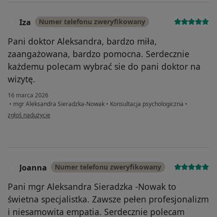
Iza
Numer telefonu zweryfikowany
I
Pani doktor Aleksandra, bardzo miła,
zaangażowana, bardzo pomocna. Serdecznie
każdemu polecam wybrać sie do pani doktor na
wizytę.
16 marca 2026
•
mgr Aleksandra Sieradzka-Nowak
•
Konsultacja psychologiczna
•
w opinii użytkownika Iza
zgłoś nadużycie
Joanna
Numer telefonu zweryfikowany
J
Pani mgr Aleksandra Sieradzka -Nowak to
świetna specjalistka. Zawsze pełen profesjonalizm
i niesamowita empatia. Serdecznie polecam