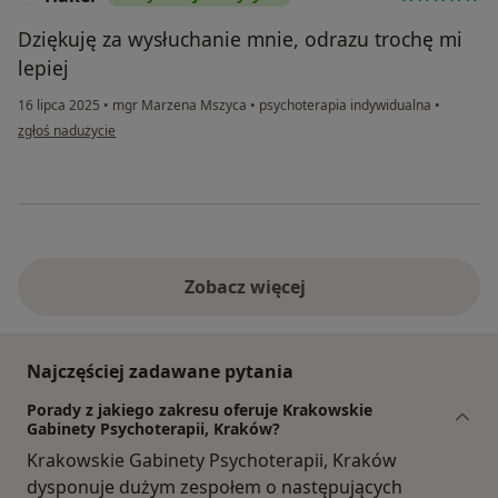
Dziękuję za wysłuchanie mnie, odrazu trochę mi
lepiej
16 lipca 2025
•
mgr Marzena Mszyca
•
psychoterapia indywidualna
•
w opinii użytkownika Haker
zgłoś nadużycie
Zobacz więcej
Najczęściej zadawane pytania
Porady z jakiego zakresu oferuje Krakowskie
Gabinety Psychoterapii, Kraków?
Krakowskie Gabinety Psychoterapii, Kraków
dysponuje dużym zespołem o następujących