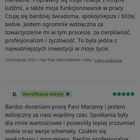
ludźmi, a także moje funkcjonowanie w pracy.
Czuję się bardziej świadoma, spokojniejsza i bliżej
siebie. Jestem ogromnie wdzięczna za
towarzyszenie mi w tym procesie, za cierpliwość,
profesjonalizm i życzliwość. To była jedna z
najważniejszych inwestycji w moje życie.
w opinii użytkownika KK
29 listopada 2025
•
mgr Piotr Marcinkowski
•
Inny
•
zgłoś nadużycie
D.
Weryfikacja wizyty
D
Bardzo doceniam pracę Pani Marzeny i jestem
wdzięczny za nasz wspólny czas. Spotkania były
dla mnie wartościowe i pozwoliły lepiej zrozumieć
siebie oraz swoje schematy. Czułem się
wysłuchany i zrozumiany. Bardzo profesjonalne,