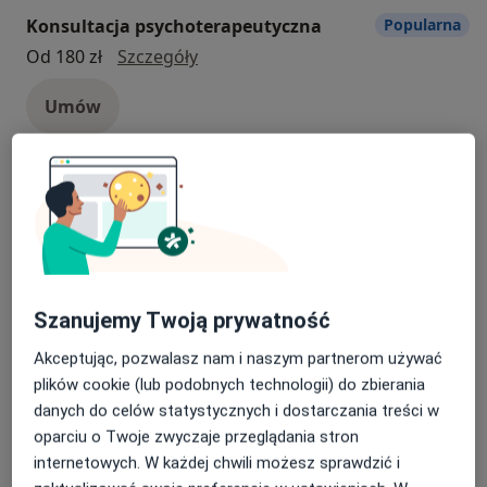
Konsultacja psychoterapeutyczna
Popularna
konsultacja psychoterapeutyczna
Od 180 zł
Szczegóły
Umów
Wsparcie psychologiczne
Popularna
Wsparcie psychologiczne
160 zł
Szczegóły
Umów
Szanujemy Twoją prywatność
Consulta psicológica en español
Popularna
Akceptując, pozwalasz nam i naszym partnerom używać
Consulta psicológica en español
180 zł
Szczegóły
plików cookie (lub podobnych technologii) do zbierania
danych do celów statystycznych i dostarczania treści w
Umów
oparciu o Twoje zwyczaje przeglądania stron
internetowych. W każdej chwili możesz sprawdzić i