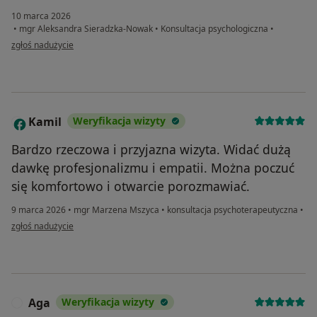
10 marca 2026
•
mgr Aleksandra Sieradzka-Nowak
•
Konsultacja psychologiczna
•
w opinii użytkownika Joanna
zgłoś nadużycie
Kamil
Weryfikacja wizyty
K
Bardzo rzeczowa i przyjazna wizyta. Widać dużą
dawkę profesjonalizmu i empatii. Można poczuć
się komfortowo i otwarcie porozmawiać.
9 marca 2026
•
mgr Marzena Mszyca
•
konsultacja psychoterapeutyczna
•
w opinii użytkownika Kamil
zgłoś nadużycie
Aga
Weryfikacja wizyty
A