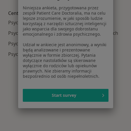
Więcej w kategorii: Najczęście leczone choroby
Niniejsza ankieta, przygotowana przez
Centra medyczne Psychoterapia w pobliżu
zespół Patient Care Doctoralia, ma na celu
lepsze zrozumienie, w jaki sposób ludzie
Psychoterapia centra medyczne w Wieliczce
korzystają z narzędzi sztucznej inteligencji
jako wsparcia dla swojego dobrostanu
Psychoterapia centra medyczne w Niepołomicach
emocjonalnego i zdrowia psychicznego.
Psychoterapia centra medyczne w Gdowie
Udział w ankiecie jest anonimowy, a wyniki
będą analizowane i prezentowane
Psychoterapia centra medyczne w Skawinie
wyłącznie w formie zbiorczej. Pytania
dotyczące nastolatków są skierowane
wyłącznie do rodziców lub opiekunów
prawnych. Nie zbieramy informacji
bezpośrednio od osób niepełnoletnich.
Start survey