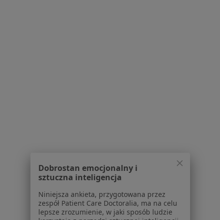
ul. Postępu 21C, Warszawa
•
Mapa
Konsultacja chirurgiczna
Brak dostępnych specjalistów z wolnymi terminami w tym centrum medycznym.
Pokaż profil
Dobrostan emocjonalny i
sztuczna inteligencja
Centrum Medyczne PZU Zdrowie w
Warszawie Marynarska
Niniejsza ankieta, przygotowana przez
zespół Patient Care Doctoralia, ma na celu
·
Więcej
Proktologia, Interna, Radiologia
lepsze zrozumienie, w jaki sposób ludzie
354 opinie