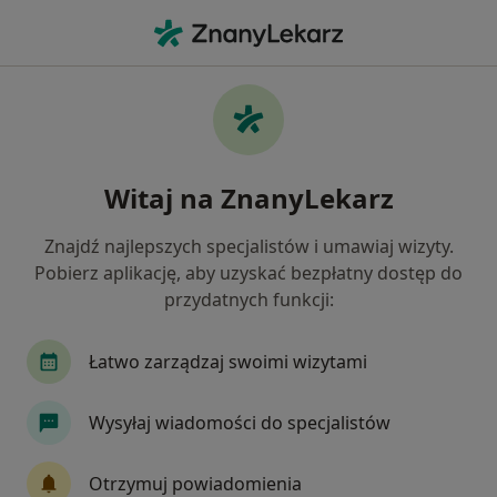
Me
Proktologia • 05-552
Filtry
• 1
Ubezpieczenie
Map
Proktologia placówki w
Witaj na ZnanyLekarz
Jak działają wyniki wyszukiwania
Znajdź najlepszych specjalistów i umawiaj wizyty.
Pobierz aplikację, aby uzyskać bezpłatny dostęp do
Wybierz swoje ubezpieczenie
przydatnych funkcji:
Allianz
INTER Polska
Łatwo zarządzaj swoimi wizytami
Wysyłaj wiadomości do specjalistów
Otrzymuj powiadomienia