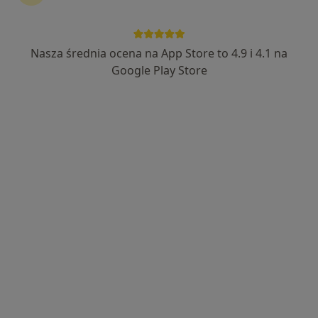
Nasza średnia ocena na App Store to 4.9 i 4.1 na
Szpital LUX MED - Warszawa - ul.
Google Play Store
Puławska 455
·
Więcej
Proktologia, Chirurgia, Ortopedia
910 opinii
Puławska 455, Warszawa
•
Mapa
Konsultacja proktologiczna
od 380 zł
dr n. med. Rafał
lek. Wojciech
Sopyło
Pawłowski
proktolog
chirurg
Brak dostępnych specjalistów z wolnymi terminami w tym centrum medycznym.
Pokaż profil