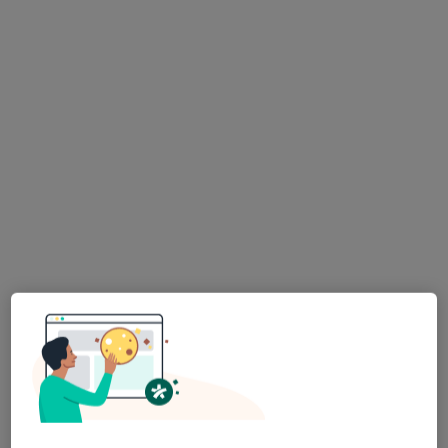
Konsultacja proktologiczna
300 zł
lek. Dariusz Woźniak
chirurg
Brak dostępnych specjalistów z wolnymi terminami w tym centrum medycznym.
Pokaż profil
Centrum Medyczne enel-med – oddział