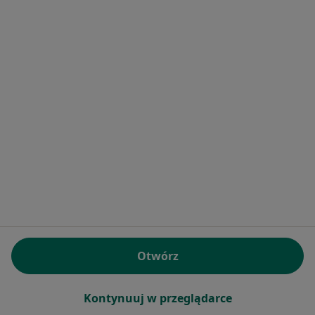
Brak dostępnych specjalistów z wolnymi terminami w tym centrum medycznym.
Pokaż profil
Spółdzielnia Pracy Specjalistów
Rentgenologów
·
Więcej
Proktologia, Chirurgia, Radiologia
3 opinie
Otwórz
Waryńskiego 9, Warszawa
•
Mapa
Kontynuuj w przeglądarce
Brak dostępnych specjalistów z wolnymi terminami w tym centrum medycznym.