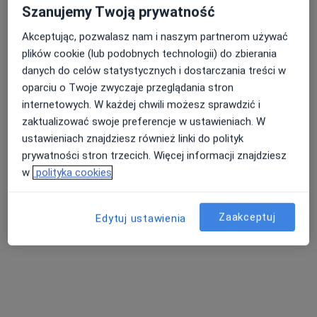
Szanujemy Twoją prywatność
Domaniewska
·
Więcej
Proktologia, Radiologia, Diagnostyka
Akceptując, pozwalasz nam i naszym partnerom używać
186 opinii
plików cookie (lub podobnych technologii) do zbierania
danych do celów statystycznych i dostarczania treści w
Domaniewska 49, Warszawa
•
Mapa
oparciu o Twoje zwyczaje przeglądania stron
Konsultacja proktologiczna
379 zł
internetowych. W każdej chwili możesz sprawdzić i
zaktualizować swoje preferencje w ustawieniach. W
ustawieniach znajdziesz również linki do polityk
prywatności stron trzecich. Więcej informacji znajdziesz
dr n. med. Jan
Sarzyński
w
polityka cookies
chirurg
Brak dostępnych specjalistów z wolnymi terminami w tym centrum medycznym.
Zaakceptuj
Edytuj ustawienia
Pokaż profil