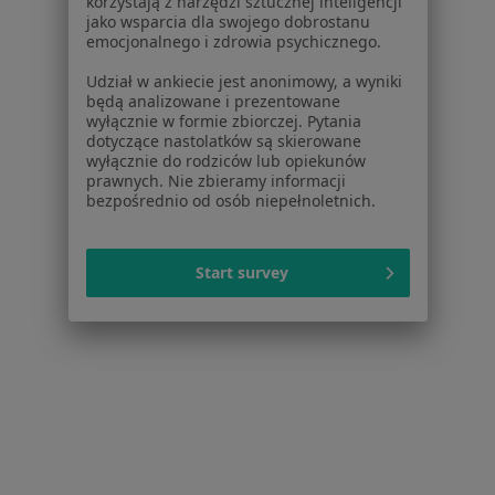
korzystają z narzędzi sztucznej inteligencji
jako wsparcia dla swojego dobrostanu
Marynarska 13, Warszawa
•
Mapa
emocjonalnego i zdrowia psychicznego.
Brak dostępnych specjalistów z wolnymi terminami w tym centrum medycznym.
Udział w ankiecie jest anonimowy, a wyniki
będą analizowane i prezentowane
Pokaż profil
wyłącznie w formie zbiorczej. Pytania
dotyczące nastolatków są skierowane
wyłącznie do rodziców lub opiekunów
prawnych. Nie zbieramy informacji
bezpośrednio od osób niepełnoletnich.
Start survey
Centrum Medyczne Judyta
·
Więcej
Proktologia, Alergologia, Chirurgia
17 opinii
Adres 1
Adres 2