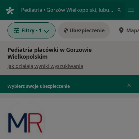
Me
Pediatria • Gorzów Wielkopolski, lubuskie
Filtry
• 1
Ubezpieczenie
Map
Pediatria placówki w Gorzowie
Wielkopolskim
Jak działają wyniki wyszukiwania
Wybierz swoje ubezpieczenie