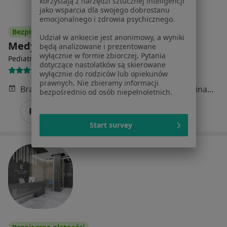
korzystają z narzędzi sztucznej inteligencji
jako wsparcia dla swojego dobrostanu
emocjonalnego i zdrowia psychicznego.
Bezpieczne płatności
Udział w ankiecie jest anonimowy, a wyniki
Medyk Dla Ciebie
będą analizowane i prezentowane
wyłącznie w formie zbiorczej. Pytania
·
Więcej
Pediatria, Medycyna rodzinna, Neurologia
dotyczące nastolatków są skierowane
3548 opinii
wyłącznie do rodziców lub opiekunów
prawnych. Nie zbieramy informacji
Brak dostępnych specjalistów z wolnymi terminami w tym centrum medycznym.
bezpośrednio od osób niepełnoletnich.
Pokaż profil
Start survey