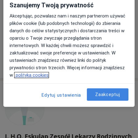
Wielkopolski - Walczaka 41B
Szanujemy Twoją prywatność
·
Więcej
Pediatria, Okulistyka, Ginekologia
Akceptując, pozwalasz nam i naszym partnerom używać
344 opinie
plików cookie (lub podobnych technologii) do zbierania
Walczaka 41b, Gorzów Wielkopolski
•
Mapa
danych do celów statystycznych i dostarczania treści w
oparciu o Twoje zwyczaje przeglądania stron
Konsultacja pediatryczna
od 239 zł
internetowych. W każdej chwili możesz sprawdzić i
Brak dostępnych specjalistów z wolnymi terminami w tym centrum medycznym.
zaktualizować swoje preferencje w ustawieniach. W
ustawieniach znajdziesz również linki do polityk
Pokaż profil
prywatności stron trzecich. Więcej informacji znajdziesz
w
polityka cookies
Zaakceptuj
Edytuj ustawienia
J. H.O. Eskulap Zespół Lekarzy Rodzinnych