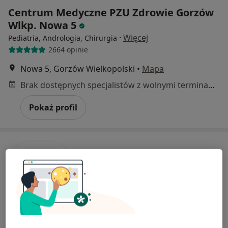
Centrum Medyczne PZU Zdrowie Gorzów
Wlkp. Nowa 5
·
Więcej
Pediatria, Andrologia, Chirurgia
2664 opinie
Nowa 5, Gorzów Wielkopolski
•
Mapa
Brak dostępnych specjalistów z wolnymi terminami w tym centrum medycznym.
Pokaż profil
Centrum Medyczne LUX MED Gorzów