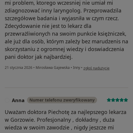
mi problem, ktorego wczesniej nie umiał mi
zdiagnozować inny laryngolog. Przeprowadzila
szczegółowe badania i wyjasniła w czym rzecz.
Zdecydowanie nie jest to lekarz dla
przewrażliwionych na swoim punkcie księżniczek,
ale już dla osób, którym zależy bez marudzenis na
skorzystaniu z ogromnej wiedzy i doswiadczenia
pani doktor jak najbardziej.
w opinii użytkownika Anna
21 stycznia 2026
•
Mirosława Gajewska
•
Inny
•
zgłoś nadużycie
Anna
Numer telefonu zweryfikowany
A
Uważam doktora Piechotę za najlepszego lekarza
w Gorzowie. Profesjonalny , dokładny , duża
wiedza w swoim zawodzie , nigdy jeszcze mi