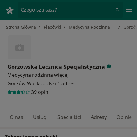
Me
Czego szukasz?
Strona Główna
Placówki
Medycyna Rodzinna
Gorzów
Zmień mias
Gorzowska Lecznica Specjalistyczna
Medycyna rodzinna
więcej
Gorzów Wielkopolski
1 adres
39 opinii
O nas
Usługi
Specjaliści
Adresy
Opinie
Zobacz inne placówki