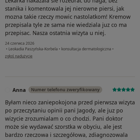
Lekarka nakazala sie rozebrac do naga, bez
stanika i komentowala jej nierowne piersi, jak
mozna takie rzeczy mowic nastolatkom! Kremow
przepisala tyle ze sama nie wiedziala juz co ma
przepisac. Nasza ostatnia wizyta u niej.
24 czerwca 2026
•
Leokadia Paszyńska-Korbela
•
konsultacja dermatologiczna
•
w opinii użytkownika Anna
zgłoś nadużycie
Anna
Numer telefonu zweryfikowany
A
Byłam nieco zaniepokojona przed pierwsza wizyta
po przeczytaniu opinii pani Jagody, ale juz po
wizycie zrozumialam o co chodzi. Pani doktor
może sie wydawać szorstka w obyciu, ale jest
bardzo rzeczowa i szczegółowa, zdiagnozowala