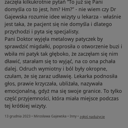
zaczęła kilkukrotnie pytań “To już się Pani
domyśla co to jest, hm? Hm?” - nie wiem czy Dr
Gajewska rozumie idee wizyty u lekarza - właśnie
jest taka, że pacjent się nie domyśla i dlatego
przychodzi i pyta się specjalisty.
Pani Doktor wyjęła metalowy patyczek by
sprawdzić migdałki, poprosiła o otworzenie buzi i
wbiła mi patyk tak głęboko, że zaczęłam się nim
dławić, starałam się to wyjąć, na co ona pchała
dalej. Odruch wymiotny i ból były okropne,
czułam, że się zaraz udławię. Lekarka podnosiła
głos, prawie krzyczała, ubliżała, nazywała
emocjonalną, gdyż ma się swoje granice. To tylko
część przyjemności, która miała miejsce podczas
tej krótkiej wizyty.
w opinii użytkownika Jagoda
13 grudnia 2023
•
Mirosława Gajewska
•
Inny
•
zgłoś nadużycie