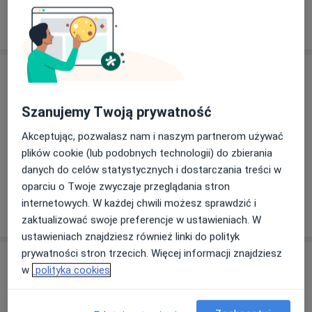
9 opinii
Adres
Szanujemy Twoją prywatność
Powiększ mapę
Akceptując, pozwalasz nam i naszym partnerom używać
plików cookie (lub podobnych technologii) do zbierania
danych do celów statystycznych i dostarczania treści w
oparciu o Twoje zwyczaje przeglądania stron
Gorzowska Lecznica Specjalistyczna
internetowych. W każdej chwili możesz sprawdzić i
Piłsudskiego 1 B, 66-400 Gorzów Wielkopolski
zaktualizować swoje preferencje w ustawieniach. W
ustawieniach znajdziesz również linki do polityk
prywatności stron trzecich. Więcej informacji znajdziesz
Opinie o specjalistach (39)
w
polityka cookies
39 opinii