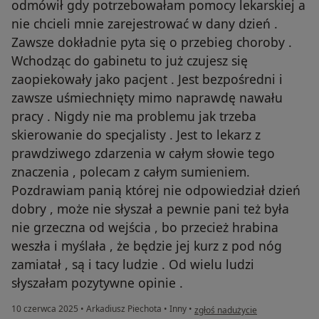
odmówił gdy potrzebowałam pomocy lekarskiej a
nie chcieli mnie zarejestrować w dany dzień .
Zawsze dokładnie pyta się o przebieg choroby .
Wchodząc do gabinetu to już czujesz się
zaopiekowały jako pacjent . Jest bezpośredni i
zawsze uśmiechnięty mimo naprawdę nawału
pracy . Nigdy nie ma problemu jak trzeba
skierowanie do specjalisty . Jest to lekarz z
prawdziwego zdarzenia w całym słowie tego
znaczenia , polecam z całym sumieniem.
Pozdrawiam panią której nie odpowiedział dzień
dobry , może nie słyszał a pewnie pani też była
nie grzeczna od wejścia , bo przecież hrabina
weszła i myślała , że będzie jej kurz z pod nóg
zamiatał , są i tacy ludzie . Od wielu ludzi
słyszałam pozytywne opinie .
w opinii użytkownika Anna
10 czerwca 2025
•
Arkadiusz Piechota
•
Inny
•
zgłoś nadużycie