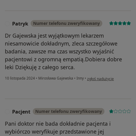
Patryk
Numer telefonu zweryfikowany
P
Dr Gajewska jest wyjątkowym lekarzem
niesamowicie dokładnym, zleca szczegółowe
badania, zawsze ma czas wszystko wyjaśnić
pacjentowi z ogromną empatią.Dobiera dobre
leki Dziękuję z całego serca.
w opinii użytkownika Patryk
10 listopada 2024
•
Mirosława Gajewska
•
Inny
•
zgłoś nadużycie
Pacjent
Numer telefonu zweryfikowany
P
Pani doktor nie bada dokładnie pacjenta i
wybiórczo weryfikuje przedstawione jej