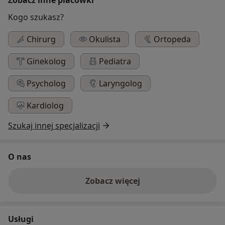
Kogo szukasz?
Chirurg
Okulista
Ortopeda
Ginekolog
Pediatra
Psycholog
Laryngolog
Kardiolog
Szukaj innej specjalizacji
O nas
Zobacz więcej
Usługi