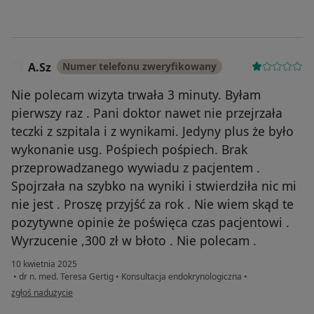
A.Sz
Numer telefonu zweryfikowany
A
Nie polecam wizyta trwała 3 minuty. Byłam
pierwszy raz . Pani doktor nawet nie przejrzała
teczki z szpitala i z wynikami. Jedyny plus że było
wykonanie usg. Pośpiech pośpiech. Brak
przeprowadzanego wywiadu z pacjentem .
Spojrzała na szybko na wyniki i stwierdziła nic mi
nie jest . Proszę przyjść za rok . Nie wiem skąd te
pozytywne opinie że poświęca czas pacjentowi .
Wyrzucenie ,300 zł w błoto . Nie polecam .
10 kwietnia 2025
•
dr n. med. Teresa Gertig
•
Konsultacja endokrynologiczna
•
w opinii użytkownika A.Sz
zgłoś nadużycie