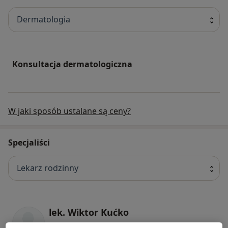
Dermatologia
Konsultacja dermatologiczna
W jaki sposób ustalane są ceny?
Specjaliści
Lekarz rodzinny
lek. Wiktor Kućko
Pediatra, Lekarz rodzinny