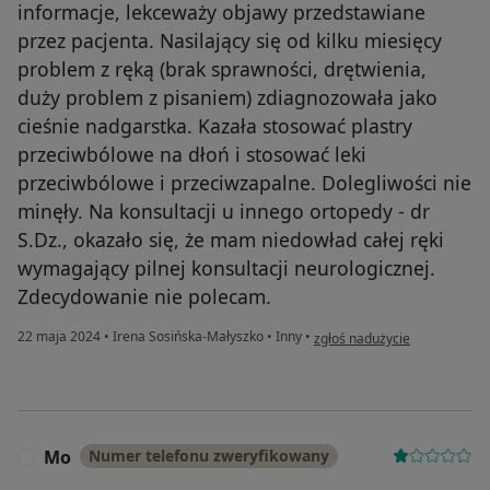
informacje, lekceważy objawy przedstawiane
przez pacjenta. Nasilający się od kilku miesięcy
problem z ręką (brak sprawności, drętwienia,
duży problem z pisaniem) zdiagnozowała jako
cieśnie nadgarstka. Kazała stosować plastry
przeciwbólowe na dłoń i stosować leki
przeciwbólowe i przeciwzapalne. Dolegliwości nie
minęły. Na konsultacji u innego ortopedy - dr
S.Dz., okazało się, że mam niedowład całej ręki
wymagający pilnej konsultacji neurologicznej.
Zdecydowanie nie polecam.
w opinii użytkownika Pacjent
22 maja 2024
•
Irena Sosińska-Małyszko
•
Inny
•
zgłoś nadużycie
Mo
Numer telefonu zweryfikowany
M