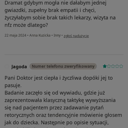
Dramat gdybym mogła nie dałabym jednej
gwiazdki, zupełny brak empatii i chęci,
życzyłabym sobie brak takich lekarzy, wizyta na
nfz może dlatego?
w opinii użytkownika Mo
22 maja 2024
•
Anna Kuzicka
•
Inny
•
zgłoś nadużycie
Jagoda
Numer telefonu zweryfikowany
J
Pani Doktor jest ciepła i życzliwa dopóki jej to
pasuje.
Badanie zaczęło się od wywiadu, gdzie już
zaprezentowała klasyczną taktykę wywyższania
się nad pacjentem przez zadawanie pytań
retorycznych oraz tendencyjnie mówienie głosem
jak do dziecka. Następnie po opisie sytuacji,