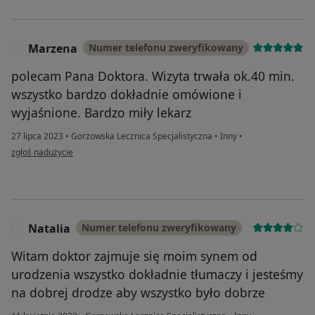
Marzena
Numer telefonu zweryfikowany
M
polecam Pana Doktora. Wizyta trwała ok.40 min.
wszystko bardzo dokładnie omówione i
wyjaśnione. Bardzo miły lekarz
27 lipca 2023
•
Gorzowska Lecznica Specjalistyczna
•
Inny
•
w opinii użytkownika Marzena
zgłoś nadużycie
Natalia
Numer telefonu zweryfikowany
N
Witam doktor zajmuje się moim synem od
urodzenia wszystko dokładnie tłumaczy i jesteśmy
na dobrej drodze aby wszystko było dobrze