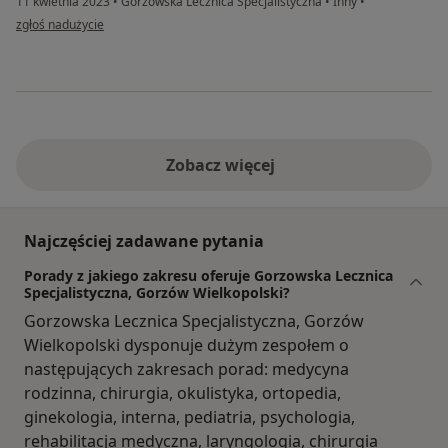
11 kwietnia 2023
•
Gorzowska Lecznica Specjalistyczna
•
Inny
•
w opinii użytkownika Natalia
zgłoś nadużycie
Zobacz więcej
Najczęściej zadawane pytania
Porady z jakiego zakresu oferuje Gorzowska Lecznica
Specjalistyczna, Gorzów Wielkopolski?
Gorzowska Lecznica Specjalistyczna, Gorzów
Wielkopolski dysponuje dużym zespołem o
następujących zakresach porad: medycyna
rodzinna, chirurgia, okulistyka, ortopedia,
ginekologia, interna, pediatria, psychologia,
rehabilitacja medyczna, laryngologia, chirurgia