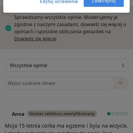
Zaakceptuj
Edytuj ustawienia
Sprawdzamy wszystkie opinie. Moderujemy je
zgodnie z naszymi zasadami, dowiedz się więcej o
opiniach i sposobie obliczania gwiazdek na
Dowiedz się więcej o opiniach
Dowiedz się więcej
Szukaj w opiniach
Anna
Numer telefonu zweryfikowany
A
Moja 15-letnia corka ma egzeme i byla na wizycie.