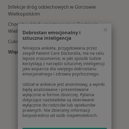
Infekcje dróg oddechowych w Gorzowie
Wielkopolskim
Choroby układu moczowego w Gorzowie
Wielkopolskim
Dobrostan emocjonalny i
sztuczna inteligencja
Cukrzyca w Gorzowie Wielkopolskim
Niniejsza ankieta, przygotowana przez
Więcej (15)
zespół Patient Care Doctoralia, ma na celu
Więcej w kategorii: Najczęście leczone choroby
lepsze zrozumienie, w jaki sposób ludzie
korzystają z narzędzi sztucznej inteligencji
jako wsparcia dla swojego dobrostanu
emocjonalnego i zdrowia psychicznego.
Udział w ankiecie jest anonimowy, a wyniki
będą analizowane i prezentowane
wyłącznie w formie zbiorczej. Pytania
dotyczące nastolatków są skierowane
wyłącznie do rodziców lub opiekunów
prawnych. Nie zbieramy informacji
bezpośrednio od osób niepełnoletnich.