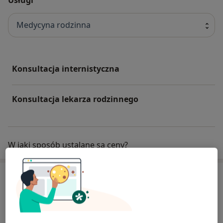
Medycyna rodzinna
Konsultacja internistyczna
Konsultacja lekarza rodzinnego
W jaki sposób ustalane są ceny?
Specjaliści
Lekarz rodzinny