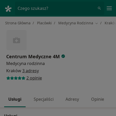
Me
Czego szukasz?
Strona Główna
Placówki
Medycyna Rodzinna
Krakó
Zmień mias
Centrum Medyczne 4M
Medycyna rodzinna
Kraków
3 adresy
2 opinie
Usługi
Specjaliści
Adresy
Opinie
Usługi