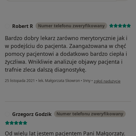
Robert R
Numer telefonu zweryfikowany
R
Bardzo dobry lekarz zarówno merytorycznie jak i
w podejściu do pacjenta. Zaangażowana w chęć
pomocy pacjentowi a dodatkowo bardzo ciepła i
życzliwa. Wnikliwie analizuje objawy pacjenta i
trafnie zleca dalszą diagnostykę.
w opinii użytkownika Rob
25 listopada 2021
•
lek. Małgorzata Skowron
•
Inny
•
zgłoś nadużycie
Grzegorz Godzik
Numer telefonu zweryfikowany
G
Od wielu lat jestem pacjentem Pani Małgorzaty.