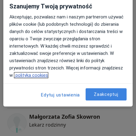
Szanujemy Twoją prywatność
Agata Stalmach-Przygoda
Akceptując, pozwalasz nam i naszym partnerom używać
Lekarz rodzinny
plików cookie (lub podobnych technologii) do zbierania
7 opinii
danych do celów statystycznych i dostarczania treści w
oparciu o Twoje zwyczaje przeglądania stron
internetowych. W każdej chwili możesz sprawdzić i
Agnieszka Joanna Bialik-Partyka
zaktualizować swoje preferencje w ustawieniach. W
Pediatra, Lekarz rodzinny
ustawieniach znajdziesz również linki do polityk
1 opinia
prywatności stron trzecich. Więcej informacji znajdziesz
w
polityka cookies
Małgorzata Anna Gnass
Lekarz rodzinny
Zaakceptuj
Edytuj ustawienia
5 opinii
Małgorzata Zofia Skowron
Lekarz rodzinny