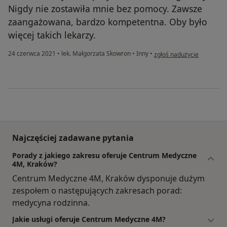
Nigdy nie zostawiła mnie bez pomocy. Zawsze
zaangażowana, bardzo kompetentna. Oby było
więcej takich lekarzy.
w opinii użytkownika Grz
24 czerwca 2021
•
lek. Małgorzata Skowron
•
Inny
•
zgłoś nadużycie
Najczęściej zadawane pytania
Porady z jakiego zakresu oferuje Centrum Medyczne
4M, Kraków?
Centrum Medyczne 4M, Kraków dysponuje dużym
zespołem o następujących zakresach porad:
medycyna rodzinna.
Jakie usługi oferuje Centrum Medyczne 4M?