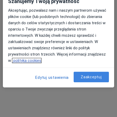
Szanujemy Twoją prywatność
Akceptując, pozwalasz nam i naszym partnerom używać
plików cookie (lub podobnych technologii) do zbierania
Nasza średnia ocena na App Store to 4.9 i 4.1 na
danych do celów statystycznych i dostarczania treści w
Nie znaleźliśmy specjalistów spełniających
Google Play Store
oparciu o Twoje zwyczaje przeglądania stron
podane kryteria
internetowych. W każdej chwili możesz sprawdzić i
zaktualizować swoje preferencje w ustawieniach. W
Spróbuj zmienić wybraną lokalizację lub wypróbuj
ustawieniach znajdziesz również linki do polityk
konsultacje online ze specjalistami z całego kraju.
prywatności stron trzecich. Więcej informacji znajdziesz
w
polityka cookies
Zmień lokalizację
Zaakceptuj
Poszukaj konsultacji online
Edytuj ustawienia