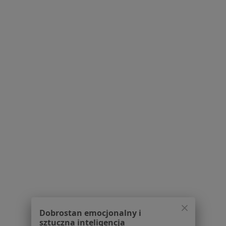
Pytania i odpowiedzi
Usługi i zabiegi
Choroby
Pomoc
Aplikacje mobilne
Blog dla pacjentów
Dla profesjonalistów
Cennik
Dla lekarzy
Dla placówek medycznych
Noa Notes
nowość
Baza wiedzy
Centrum Pomocy dla Specjalisty
Kontakt
ZnanyLekarz - Strona główna
ZnanyLekarz Sp. z o.o.
Dobrostan emocjonalny i
ul. Kolejowa 5/7
sztuczna inteligencja