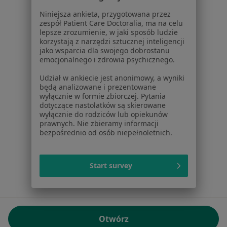
01-217 Warszawa, Polska
Niniejsza ankieta, przygotowana przez
zespół Patient Care Doctoralia, ma na celu
NIP: ⁠7010224868
lepsze zrozumienie, w jaki sposób ludzie
KRS: ⁠0000347997
korzystają z narzędzi sztucznej inteligencji
REGON: ⁠142276657
jako wsparcia dla swojego dobrostanu
emocjonalnego i zdrowia psychicznego.
Sąd Rejonowy dla m.st. Warszawy w Warszawie XII
Udział w ankiecie jest anonimowy, a wyniki
Wydział Gospodarczy KRS
będą analizowane i prezentowane
wyłącznie w formie zbiorczej. Pytania
Facebook
otwiera się w nowej karcie
dotyczące nastolatków są skierowane
wyłącznie do rodziców lub opiekunów
prawnych. Nie zbieramy informacji
bezpośrednio od osób niepełnoletnich.
otwiera się w nowej karcie
otwiera się w nowej karcie
otwiera się w nowej karcie
otwiera się w nowej karci
otwiera się
otwi
Polska
,
Türkiye
,
España
,
Italia
,
Deutschland
,
Česko
,
otwiera się w nowej karcie
otwiera się w nowej karcie
otwiera się w nowej karcie
otwiera się w nowej kar
otwiera się 
otwier
Portugal
,
México
,
Chile
,
Brasil
,
Argentina
,
Perú
,
Start survey
otwiera się w nowej karc
Colombia
Płatności kartą
ROZPORZĄDZENIE (UE) 2022/2065 (DSA) art. 24:
Otwórz