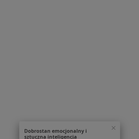
Pytania i odpowiedzi
Usługi i zabiegi
Choroby
Pomoc
Aplikacje mobilne
Blog dla pacjentów
Dla profesjonalistów
Cennik
Dla lekarzy
Dla placówek medycznych
Noa Notes
nowość
Baza wiedzy
Centrum Pomocy dla Specjalisty
Kontakt
ZnanyLekarz - Strona główna
ZnanyLekarz Sp. z o.o.
Dobrostan emocjonalny i
ul. Kolejowa 5/7
sztuczna inteligencja