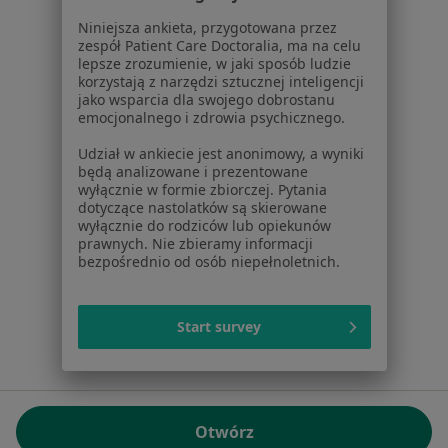
01-217 Warszawa, Polska
Niniejsza ankieta, przygotowana przez
zespół Patient Care Doctoralia, ma na celu
NIP: ⁠7010224868
lepsze zrozumienie, w jaki sposób ludzie
KRS: ⁠0000347997
korzystają z narzędzi sztucznej inteligencji
REGON: ⁠142276657
jako wsparcia dla swojego dobrostanu
emocjonalnego i zdrowia psychicznego.
Sąd Rejonowy dla m.st. Warszawy w Warszawie XII
Udział w ankiecie jest anonimowy, a wyniki
Wydział Gospodarczy KRS
będą analizowane i prezentowane
wyłącznie w formie zbiorczej. Pytania
Facebook
otwiera się w nowej karcie
dotyczące nastolatków są skierowane
wyłącznie do rodziców lub opiekunów
prawnych. Nie zbieramy informacji
bezpośrednio od osób niepełnoletnich.
otwiera się w nowej karcie
otwiera się w nowej karcie
otwiera się w nowej karcie
otwiera się w nowej karci
otwiera się
otwi
Polska
,
Türkiye
,
España
,
Italia
,
Deutschland
,
Česko
,
otwiera się w nowej karcie
otwiera się w nowej karcie
otwiera się w nowej karcie
otwiera się w nowej kar
otwiera się 
otwier
Portugal
,
México
,
Chile
,
Brasil
,
Argentina
,
Perú
,
Start survey
otwiera się w nowej karc
Colombia
Płatności kartą
ROZPORZĄDZENIE (UE) 2022/2065 (DSA) art. 24:
Otwórz