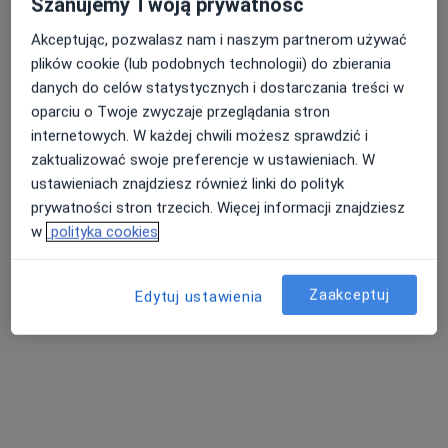
Szanujemy Twoją prywatność
Akceptując, pozwalasz nam i naszym partnerom używać
plików cookie (lub podobnych technologii) do zbierania
Nasza średnia ocena na App Store to 4.9 i 4.1 na
danych do celów statystycznych i dostarczania treści w
Nie znaleźliśmy specjalistów spełniających
Google Play Store
oparciu o Twoje zwyczaje przeglądania stron
podane kryteria
internetowych. W każdej chwili możesz sprawdzić i
zaktualizować swoje preferencje w ustawieniach. W
Spróbuj zmienić wybraną lokalizację lub wypróbuj
ustawieniach znajdziesz również linki do polityk
konsultacje online ze specjalistami z całego kraju.
prywatności stron trzecich. Więcej informacji znajdziesz
w
polityka cookies
Zmień lokalizację
Zaakceptuj
Poszukaj konsultacji online
Edytuj ustawienia