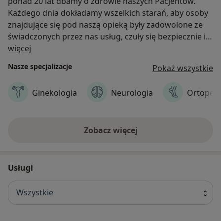
ponad 20 lat dbamy o zdrowie naszych Pacjentów.
Każdego dnia dokładamy wszelkich starań, aby osoby
znajdujące się pod naszą opieką były zadowolone ze
świadczonych przez nas usług, czuły się bezpiecznie i
O nas
wiedziały, że mogą liczyć na pomoc i poradę
więcej
doświadczonych specjalistów.
Nasze specjalizacje
Pokaż wszystkie
Ginekologia
Neurologia
Ortoped
Zobacz więcej
Usługi
Wszystkie