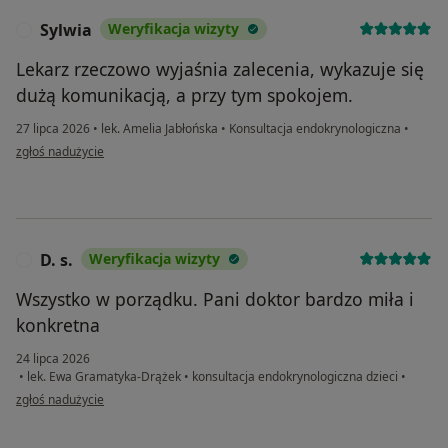
Sylwia
Weryfikacja wizyty
S
Lekarz rzeczowo wyjaśnia zalecenia, wykazuje się
dużą komunikacją, a przy tym spokojem.
27 lipca 2026
•
lek. Amelia Jabłońska
•
Konsultacja endokrynologiczna
•
w opinii użytkownika Sylwia
zgłoś nadużycie
D. s.
Weryfikacja wizyty
D
Wszystko w porządku. Pani doktor bardzo miła i
konkretna
24 lipca 2026
•
lek. Ewa Gramatyka-Drążek
•
konsultacja endokrynologiczna dzieci
•
w opinii użytkownika D. s.
zgłoś nadużycie