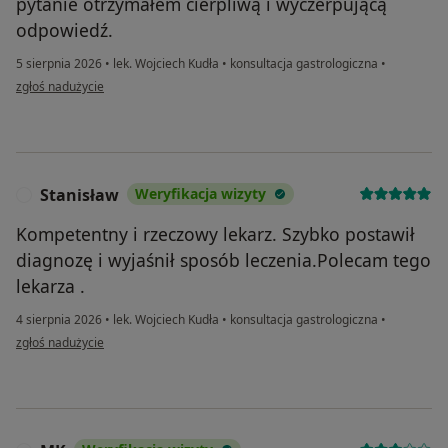
pytanie otrzymałem cierpliwą i wyczerpującą
odpowiedź.
5 sierpnia 2026
•
lek. Wojciech Kudła
•
konsultacja gastrologiczna
•
w opinii użytkownika Arnold
zgłoś nadużycie
Stanisław
Weryfikacja wizyty
S
Kompetentny i rzeczowy lekarz. Szybko postawił
diagnozę i wyjaśnił sposób leczenia.Polecam tego
lekarza .
4 sierpnia 2026
•
lek. Wojciech Kudła
•
konsultacja gastrologiczna
•
w opinii użytkownika Stanisław
zgłoś nadużycie