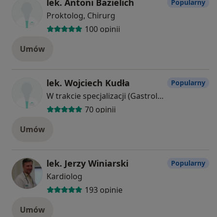
lek. Antoni Bazielich
Popularny
Proktolog, Chirurg
100 opinii
Umów
lek. Wojciech Kudła
Popularny
W trakcie specjalizacji (Gastrolog)
70 opinii
Umów
lek. Jerzy Winiarski
Popularny
Kardiolog
193 opinie
Umów