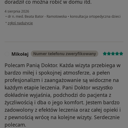
doradził co można robić w domu itd.
4 sierpnia 2026
•
dr n. med. Beata Bator - Ramotowska
•
konsultacja ortopedyczna dzieci
w opinii użytkownika AM
•
zgłoś nadużycie
Mikołaj
Numer telefonu zweryfikowany
M
Polecam Panią Doktor. Każda wizyta przebiega w
bardzo miłej i spokojnej atmosferze, a pełen
profesjonalizm i zaangażowanie są widoczne na
każdym etapie leczenia. Pani Doktor wszystko
dokładnie wyjaśnia, podchodzi do pacjenta z
życzliwością i dba o jego komfort. Jestem bardzo
zadowolony z efektów leczenia oraz całej opieki i
z pewnością wrócę na kolejne wizyty. Serdecznie
polecam.