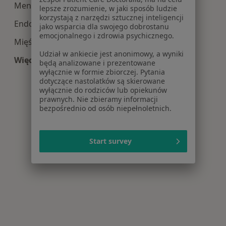
Menopauza w Rzeszowie
lepsze zrozumienie, w jaki sposób ludzie
korzystają z narzędzi sztucznej inteligencji
Endometrioza w Rzeszowie
jako wsparcia dla swojego dobrostanu
emocjonalnego i zdrowia psychicznego.
Mięśniaki macicy w Rzeszowie
Udział w ankiecie jest anonimowy, a wyniki
Więcej (15)
będą analizowane i prezentowane
Więcej w kategorii: Najczęście leczone choroby
wyłącznie w formie zbiorczej. Pytania
dotyczące nastolatków są skierowane
wyłącznie do rodziców lub opiekunów
prawnych. Nie zbieramy informacji
bezpośrednio od osób niepełnoletnich.
Start survey