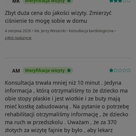
MK
Weryfikacja wizyty
M
Zbyt duża cena do jakości wizyty. Zmierzyć
ciśnienie to mogę sobie w domu
4 sierpnia 2026
•
lek. Jerzy Winiarski
•
konsultacja kardiologiczna
•
w opinii użytkownika MK
zgłoś nadużycie
AM
Weryfikacja wizyty
A
Konsultacja trwała mniej niż 10 minut . Jedyna
informacja , którą otrzymaliśmy to że dziecko ma
obie stopy płaskie i jest wiotkie i ze buty mają
mieć kostkę zabudowaną . Na pytanie o potrzebę
rehabilitacji otrzymaliśmy informację , że dziecko
ma ruch w przedszkolu . Uważam , że za 370
złotych za wizytę fajnie by było , aby lekarz