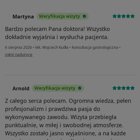
Martyna
Weryfikacja wizyty
M
Bardzo polecam Pana doktora! Wszystko
dokładnie wyjaśnia i wysłucha pacjenta.
6 sierpnia 2026
•
lek. Wojciech Kudła
•
konsultacja gastrologiczna
•
w opinii użytkownika Martyna
zgłoś nadużycie
Arnold
Weryfikacja wizyty
A
Z całego serca polecam. Ogromna wiedza, pełen
profesjonalizm i prawdziwa pasja do
wykonywanego zawodu. Wizyta przebiegła
punktualnie, w miłej i swobodnej atmosferze.
Wszystko zostało jasno wyjaśnione, a na każde