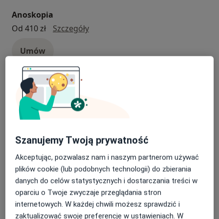
Anoskopia
anoskopia
Od 410 zł
Szczegóły
Umów
Chirurgia onkologiczna
chirurgia onkologiczna
Od 349 zł
Szczegóły
Umów
Szanujemy Twoją prywatność
ECHO serca
Akceptując, pozwalasz nam i naszym partnerom używać
ECHO serca
plików cookie (lub podobnych technologii) do zbierania
Od 269 zł
Szczegóły
danych do celów statystycznych i dostarczania treści w
Umów
oparciu o Twoje zwyczaje przeglądania stron
internetowych. W każdej chwili możesz sprawdzić i
zaktualizować swoje preferencje w ustawieniach. W