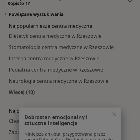
Kopisto 1?
Powiązane wyszukiwania
Najpopularniesze centra medyczne
Dietetyk centra medyczne w Rzeszowie
Stomatologia centra medyczne w Rzeszowie
Interna centra medyczne w Rzeszowie
Pediatria centra medyczne w Rzeszowie
Neurologia centra medyczne w Rzeszowie
Więcej (10)
Więcej w kategorii: Najpopularniesze centra m
Najczęście leczone choroby
Dobrostan emocjonalny i
Choroby ginekologiczne w Rzeszowie
sztuczna inteligencja
Zaburzenia miesiączkowania w Rzeszowie
Niniejsza ankieta, przygotowana przez
zespół Patient Care Doctoralia, ma na celu