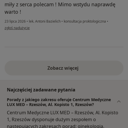
miły z serca polecam ! Mimo wstydu naprawdę
warto !
23 lipca 2026
•
lek. Antoni Bazielich
•
konsultacja proktologiczna
•
w opinii użytkownika Anna
zgłoś nadużycie
Zobacz więcej
Najczęściej zadawane pytania
Porady z jakiego zakresu oferuje Centrum Medyczne
LUX MED – Rzeszów, Al. Kopisto 1, Rzeszów?
Centrum Medyczne LUX MED – Rzeszów, Al. Kopisto
1, Rzeszów dysponuje dużym zespołem o
następujących zakresach porad: ginekologia,