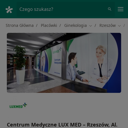
Me
Czego szukasz?
Strona Główna
Placówki
Ginekologia
Rzeszów
Zmień miasto
Zmie
Centrum Medyczne LUX MED – Rzeszów, Al.