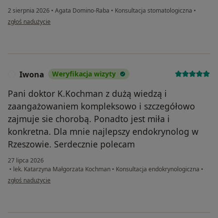
2 sierpnia 2026
•
Agata Domino-Raba
•
Konsultacja stomatologiczna
•
w opinii użytkownika Mikołaj
zgłoś nadużycie
Iwona
Weryfikacja wizyty
I
Pani doktor K.Kochman z dużą wiedzą i
zaangażowaniem kompleksowo i szczegółowo
zajmuje sie chorobą. Ponadto jest miła i
konkretna. Dla mnie najlepszy endokrynolog w
Rzeszowie. Serdecznie polecam
27 lipca 2026
•
lek. Katarzyna Małgorzata Kochman
•
Konsultacja endokrynologiczna
•
w opinii użytkownika Iwona
zgłoś nadużycie