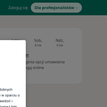
Zaloguj się
Dla profesjonalistów
Jutro
Sob,
Ndz,
Pon,
Wt,
7 Sie
8 Sie
9 Sie
10 Sie
11 Si
inika nie udostępnia opcji umawiania
wizyt drogą online
odobnych
i w oparciu o
awdzić i
wnież linki