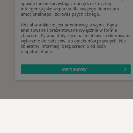
sposób ludzie korzystają z narzędzi sztucznej
inteligencji jako wsparcia dla swojego dobrostanu
emocjonalnego i zdrowia psychicznego.
Udział w ankiecie jest anonimowy, a wyniki będą
analizowane i prezentowane wyłącznie w formie
zbiorczej. Pytania dotyczące nastolatków są skierowane
wyłącznie do rodziców lub opiekunów prawnych. Nie
zbieramy informacji bezpośrednio od osób
niepełnoletnich.
Start survey
Serwis
Dla pa
Regulamin
Lekarz
Polityka prywatności pacjentów
Placów
Polityka prywatności
Pytani