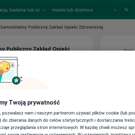
acja, badanie lub nazwisko
miasto lub dzielnica
Samodzielny Publiczny Zakład Opieki Zdrowotnej
y Publiczny Zakład Opieki
Dziś
6 Sie
res
Ta kl
my Twoją prywatność
, pozwalasz nam i naszym partnerom używać plików cookie (lub p
) do zbierania danych do celów statystycznych i dostarczania treśc
Adresy
zaje przeglądania stron internetowych. W każdej chwili możesz spr
wać swoje preferencje w ustawieniach. W ustawieniach znajdziesz ró