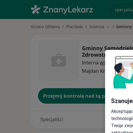
specjaliz
Strona Główna
Placówki
Interna
Gminny 
Zmień miasto
Gminny Samodzieln
Zdrowotnej
Interna
więcej
Majdan Królewski
1 ad
Przejmij kontrolę nad tą placówką
Szanuje
Akceptując
technologii
Specjaliści
Twoje zwyc
zaktualizo