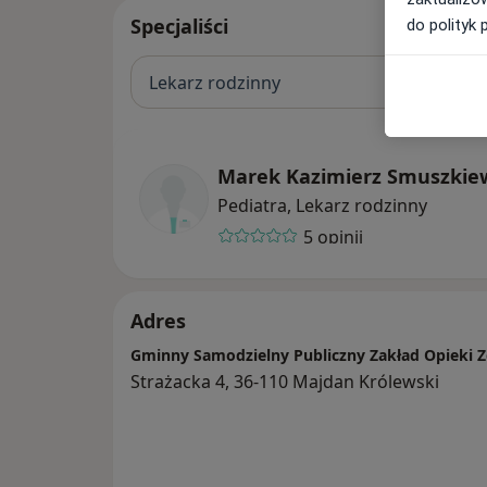
Specjaliści
do polityk 
Lekarz rodzinny
Marek Kazimierz Smuszkie
Pediatra, Lekarz rodzinny
5 opinii
Adres
Gminny Samodzielny Publiczny Zakład Opieki 
Strażacka 4, 36-110 Majdan Królewski