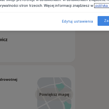
prywatności stron trzecich. Więcej informacji znajdziesz w
polityka
Za
Edytuj ustawienia
wicz
Zdrowotnej
Powiększ mapę