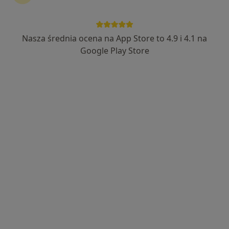
·
Więcej
Kardiologia, Chirurgia, Chirurgia naczyniowa
99 opinii
ul. T. Kościuszki 1, Głogów Małopolski
•
Mapa
Nasza średnia ocena na App Store to 4.9 i 4.1 na
Konsultacja kardiologiczna
od 250 zł
Google Play Store
Pokaż więcej usług
dr n. med. Marcin
Kostkiewicz
kardiolog
Brak dostępnych specjalistów z wolnymi terminami w tym centrum medycznym.
Pokaż profil
Dostępni specjaliści
Specjaliści znajdują się poza Kolbuszowa,