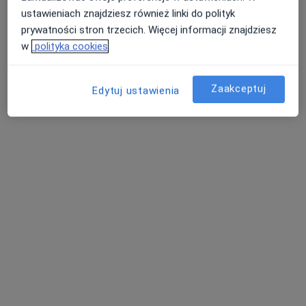
668 opinii
ustawieniach znajdziesz również linki do polityk
prywatności stron trzecich. Więcej informacji znajdziesz
Jana Pawła II 181/104, Rzeszów
•
Mapa
w
polityka cookies
Konsultacja kardiologiczna
200 zł
Pokaż więcej usług
Zaakceptuj
Edytuj ustawienia
Sebastian Gurba
kardiolog
Brak dostępnych specjalistów z wolnymi terminami w tym centrum medycznym.
Pokaż profil