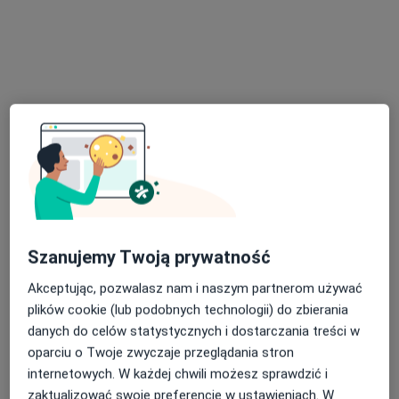
lek. Paweł Harpula
kardiolog
Brak dostępnych specjalistów z wolnymi terminami w tym centrum medycznym.
Pokaż profil
Szanujemy Twoją prywatność
Akceptując, pozwalasz nam i naszym partnerom używać
plików cookie (lub podobnych technologii) do zbierania
danych do celów statystycznych i dostarczania treści w
Bezpieczne płatności
oparciu o Twoje zwyczaje przeglądania stron
Centrum Medyczne Holisfera
internetowych. W każdej chwili możesz sprawdzić i
·
Więcej
zaktualizować swoje preferencje w ustawieniach. W
Kardiologia, Neonatologia, Dermatologia