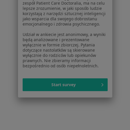
zespół Patient Care Doctoralia, ma na celu
lepsze zrozumienie, w jaki sposób ludzie
korzystają z narzędzi sztucznej inteligencji
jako wsparcia dla swojego dobrostanu
emocjonalnego i zdrowia psychicznego.
Strona Główna
Placówki
Kardiologia
Zmień miasto
Kolbuszowa
Zmień miasto
Udział w ankiecie jest anonimowy, a wyniki
będą analizowane i prezentowane
wyłącznie w formie zbiorczej. Pytania
dotyczące nastolatków są skierowane
wyłącznie do rodziców lub opiekunów
prawnych. Nie zbieramy informacji
bezpośrednio od osób niepełnoletnich.
Serwis
Regulamin
Start survey
Polityka prywatności pacjentów
Polityka prywatności profesjonalistów
Polityka prywatności dla profesjonalistów, których
dane pozyskaliśmy samodzielnie
Polityka cookies
Jak działają wyniki wyszukiwania