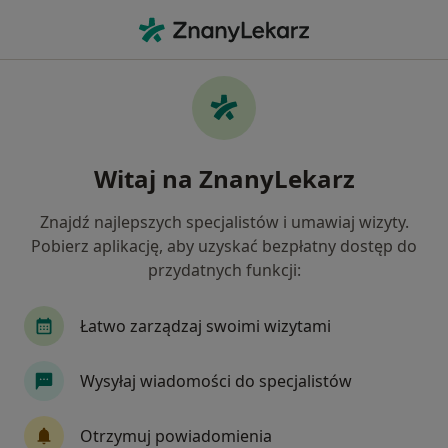
Me
Kardiologia • Kolbuszowa, podkarpackie
Filtry
• 1
Mapa
Kardiologia placówki w Kolbuszowej
Witaj na ZnanyLekarz
Jak działają wyniki wyszukiwania
Znajdź najlepszych specjalistów i umawiaj wizyty.
Pobierz aplikację, aby uzyskać bezpłatny dostęp do
przydatnych funkcji:
Łatwo zarządzaj swoimi wizytami
Wysyłaj wiadomości do specjalistów
Bezpieczne płatności
Centrum Medyczne Niwa
Otrzymuj powiadomienia