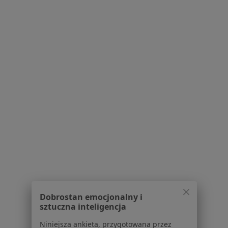
Pokaż profil
Maz-Med
·
Więcej
Kardiologia, Ginekologia, Pediatria
4 opinie
11 Listopada 3, Kolbuszowa
•
Mapa
Brak dostępnych specjalistów z wolnymi terminami w tym centrum medycznym.
Dobrostan emocjonalny i
sztuczna inteligencja
Pokaż profil
Niniejsza ankieta, przygotowana przez