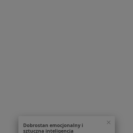
Pytania i odpowiedzi
Usługi i zabiegi
Choroby
Pomoc
Aplikacje mobilne
Blog dla pacjentów
Dla profesjonalistów
Cennik
Dla lekarzy
Dla placówek medycznych
Noa Notes
nowość
Baza wiedzy
Centrum Pomocy dla Specjalisty
Kontakt
ZnanyLekarz - Strona główna
ZnanyLekarz Sp. z o.o.
Dobrostan emocjonalny i
ul. Kolejowa 5/7
sztuczna inteligencja