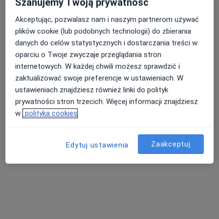
Szanujemy Twoją prywatność
Akceptując, pozwalasz nam i naszym partnerom używać
plików cookie (lub podobnych technologii) do zbierania
Nasza średnia ocena na App Store to 4.9 i 4.1 na
danych do celów statystycznych i dostarczania treści w
Nie znaleźliśmy specjalistów spełniających
Google Play Store
oparciu o Twoje zwyczaje przeglądania stron
podane kryteria
internetowych. W każdej chwili możesz sprawdzić i
zaktualizować swoje preferencje w ustawieniach. W
Spróbuj zmienić wybraną lokalizację lub wypróbuj
ustawieniach znajdziesz również linki do polityk
konsultacje online ze specjalistami z całego kraju.
prywatności stron trzecich. Więcej informacji znajdziesz
w
polityka cookies
Zmień lokalizację
Zaakceptuj
Poszukaj konsultacji online
Edytuj ustawienia