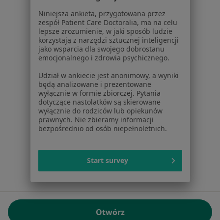
01-217 Warszawa, Polska
Niniejsza ankieta, przygotowana przez
zespół Patient Care Doctoralia, ma na celu
NIP: ⁠7010224868
lepsze zrozumienie, w jaki sposób ludzie
KRS: ⁠0000347997
korzystają z narzędzi sztucznej inteligencji
REGON: ⁠142276657
jako wsparcia dla swojego dobrostanu
emocjonalnego i zdrowia psychicznego.
Sąd Rejonowy dla m.st. Warszawy w Warszawie XII
Udział w ankiecie jest anonimowy, a wyniki
Wydział Gospodarczy KRS
będą analizowane i prezentowane
wyłącznie w formie zbiorczej. Pytania
Facebook
otwiera się w nowej karcie
dotyczące nastolatków są skierowane
wyłącznie do rodziców lub opiekunów
prawnych. Nie zbieramy informacji
bezpośrednio od osób niepełnoletnich.
otwiera się w nowej karcie
otwiera się w nowej karcie
otwiera się w nowej karcie
otwiera się w nowej karci
otwiera się
otwi
Polska
,
Türkiye
,
España
,
Italia
,
Deutschland
,
Česko
,
otwiera się w nowej karcie
otwiera się w nowej karcie
otwiera się w nowej karcie
otwiera się w nowej kar
otwiera się 
otwier
Portugal
,
México
,
Chile
,
Brasil
,
Argentina
,
Perú
,
Start survey
otwiera się w nowej karc
Colombia
Płatności kartą
ROZPORZĄDZENIE (UE) 2022/2065 (DSA) art. 24:
Otwórz