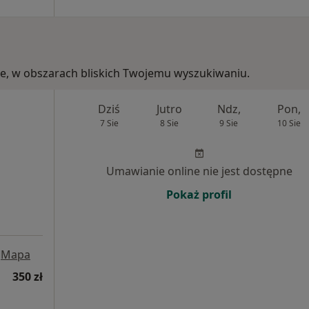
skie, w obszarach bliskich Twojemu wyszukiwaniu.
Dziś
Jutro
Ndz,
Pon,
7 Sie
8 Sie
9 Sie
10 Sie
Umawianie online nie jest dostępne
Pokaż profil
Mapa
350 zł