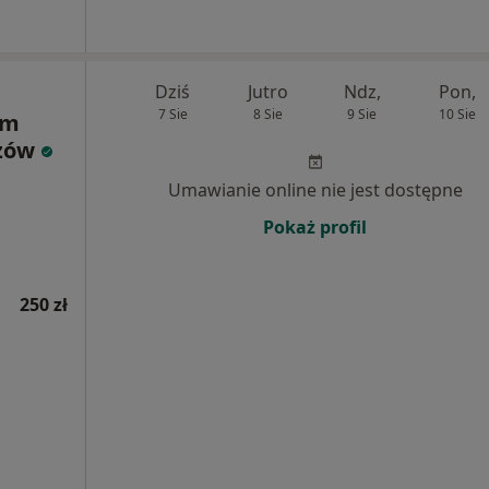
Dziś
Jutro
Ndz,
Pon,
7 Sie
8 Sie
9 Sie
10 Sie
um
rzów
Umawianie online nie jest dostępne
Pokaż profil
250 zł