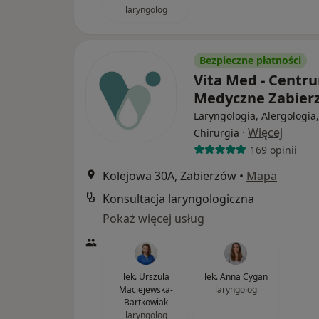
laryngolog
Bezpieczne płatności
Vita Med - Centr
Medyczne Zabie
Laryngologia, Alergologia,
·
Więcej
Chirurgia
169 opinii
Kolejowa 30A, Zabierzów
•
Mapa
Konsultacja laryngologiczna
Pokaż więcej usług
lek. Urszula
lek. Anna Cygan
Maciejewska-
laryngolog
Bartkowiak
laryngolog