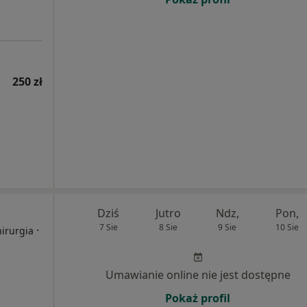
250 zł
Dziś
Jutro
Ndz,
Pon,
7 Sie
8 Sie
9 Sie
10 Sie
·
hirurgia
Umawianie online nie jest dostępne
Pokaż profil