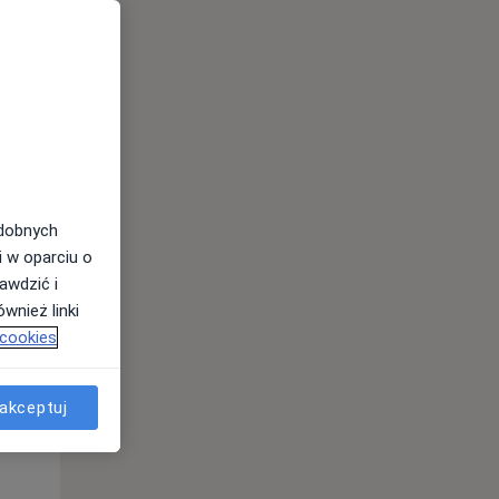
odobnych
i w oparciu o
Wt,
Śr,
Czw,
awdzić i
11 Sie
12 Sie
13 Sie
wnież linki
 cookies
akceptuj