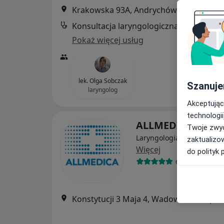
Krakowska 93A, Andrychów
•
Mapa
Konsultacja laryngologiczna
Pokaż więcej usług
lek. Olga Sobczak
Szanuje
laryngolog
Akceptując
technologii
ALLMEDICA
Twoje zwyc
Laryngologia, Pediatria, I
zaktualizo
Więcej
do polityk 
630 opinii
Konstytucji 3 Maja 4, Wadowice
•
Mapa