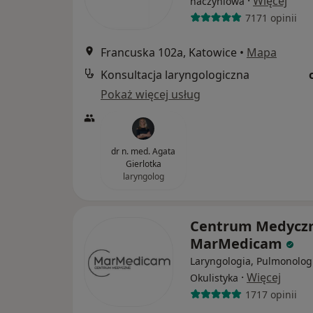
·
Więcej
naczyniowa
7171 opinii
Francuska 102a, Katowice
•
Mapa
Konsultacja laryngologiczna
Pokaż więcej usług
dr n. med. Agata
Gierlotka
laryngolog
Centrum Medycz
MarMedicam
Laryngologia, Pulmonolog
·
Więcej
Okulistyka
1717 opinii