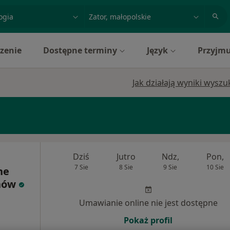
acja, badanie lub nazwisko
miasto lub dzielnica
zenie
Dostępne terminy
Język
Przyjmu
Jak działają wyniki wysz
Dziś
Jutro
Ndz,
Pon,
7 Sie
8 Sie
9 Sie
10 Sie
ne
hów
Umawianie online nie jest dostępne
Pokaż profil