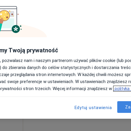
250 zł
my Twoją prywatność
, pozwalasz nam i naszym partnerom używać plików cookie (lub p
) do zbierania danych do celów statystycznych i dostarczania treśc
Dziś
Jutro
Ndz,
Pon,
zaje przeglądania stron internetowych. W każdej chwili możesz spr
7 Sie
8 Sie
9 Sie
10 Sie
·
nterna
wać swoje preferencje w ustawieniach. W ustawieniach znajdziesz ró
prywatności stron trzecich. Więcej informacji znajdziesz w
polityka
Umawianie online nie jest dostępne
Za
Edytuj ustawienia
Pokaż profil