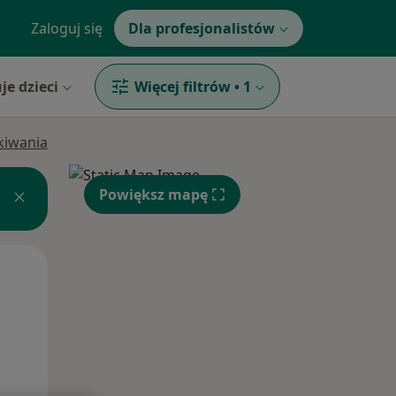
Zaloguj się
Dla profesjonalistów
je dzieci
Więcej filtrów
•
1
ukiwania
Powiększ mapę
Wt,
Śr,
Czw,
11 Sie
12 Sie
13 Sie