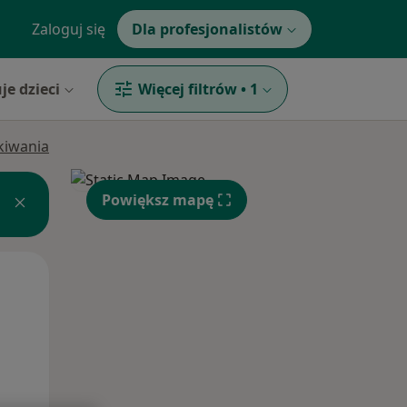
Zaloguj się
Dla profesjonalistów
je dzieci
Więcej filtrów
•
1
ukiwania
Powiększ mapę
Wt,
Śr,
Czw,
11 Sie
12 Sie
13 Sie