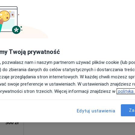
my Twoją prywatność
, pozwalasz nam i naszym partnerom używać plików cookie (lub p
Dziś
Jutro
Ndz,
Pon,
) do zbierania danych do celów statystycznych i dostarczania treśc
ne
7 Sie
8 Sie
9 Sie
10 Sie
zaje przeglądania stron internetowych. W każdej chwili możesz spr
t
wać swoje preferencje w ustawieniach. W ustawieniach znajdziesz ró
a,
Umawianie online nie jest dostępne
prywatności stron trzecich. Więcej informacji znajdziesz w
polityka
Pokaż profil
Za
Edytuj ustawienia
300 zł