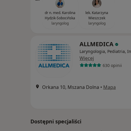
dr n. med. Karolina
lek. Katarzyna
Hydzik-Sobocińska
Wieszczek
laryngolog
laryngolog
ALLMEDICA
Laryngologia, Pediatria, I
Więcej
630 opinii
Orkana 10, Mszana Dolna
•
Mapa
Dostępni specjaliści