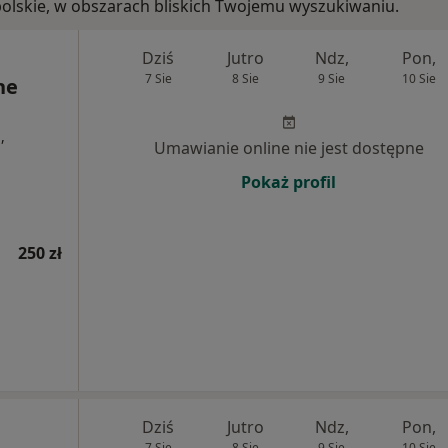
opolskie, w obszarach bliskich Twojemu wyszukiwaniu.
Dziś
Jutro
Ndz,
Pon,
7 Sie
8 Sie
9 Sie
10 Sie
ne
,
Umawianie online nie jest dostępne
Pokaż profil
250 zł
Dziś
Jutro
Ndz,
Pon,
7 Sie
8 Sie
9 Sie
10 Sie