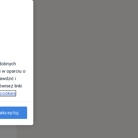
odobnych
Wt,
Śr,
Czw,
i w oparciu o
11 Sie
12 Sie
13 Sie
awdzić i
wnież linki
 cookies
akceptuj