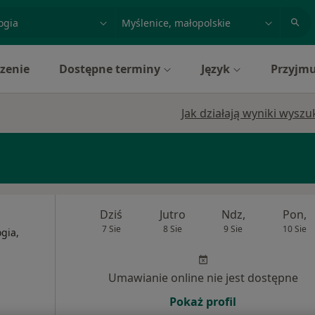
acja, badanie lub nazwisko
miasto lub dzielnica
zenie
Dostępne terminy
Język
Przyjmu
Jak działają wyniki wysz
Dziś
Jutro
Ndz,
Pon,
7 Sie
8 Sie
9 Sie
10 Sie
gia,
Umawianie online nie jest dostępne
Pokaż profil