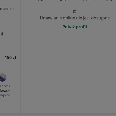
·
Interna
Umawianie online nie jest dostępne
Pokaż profil
 4
150 zł
. Leszek
bowski
yngolog