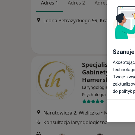
Adres 1
Adres 2
Adres 3
Leona Petrażyckiego 99, Kraków
•
Mapa
Szanuje
Akceptując
Specjalistyczne
technologii
Gabinety Medycz
Twoje zwyc
Hamerski & Inglo
zaktualizo
Laryngologia, Dermatologi
do polityk 
·
Więcej
Psychologia
1524 opinie
Narutowicza 2, Wieliczka
•
Mapa
Konsultacja laryngologiczna