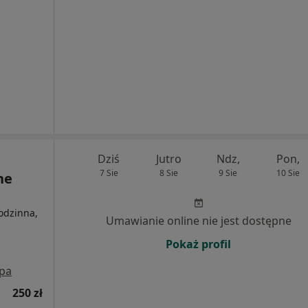
Dziś
Jutro
Ndz,
Pon,
7 Sie
8 Sie
9 Sie
10 Sie
ne
odzinna,
Umawianie online nie jest dostępne
Pokaż profil
pa
250 zł