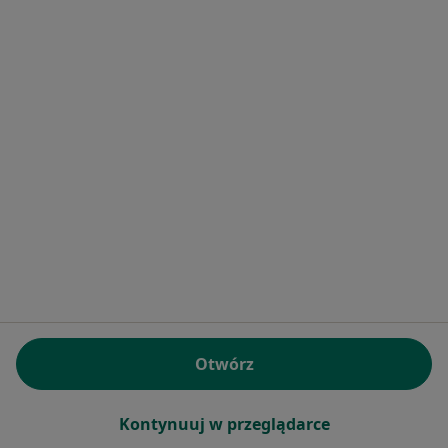
Specjalistyczne Centrum
Stomatologiczne Medicus A. Tęsiorowska-
Czajowska i Spółka
·
Więcej
Kardiologia, Interna, Medycyna rodzinna
Żwirki i Wigury 2 B, Kęty
•
Mapa
Brak dostępnych specjalistów z wolnymi terminami w tym centrum medycznym.
Pokaż profil
Otwórz
Kontynuuj w przeglądarce