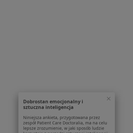
Centrum Medyczne MEDI-SFERA
·
Więcej
Kardiologia, Chirurgia, Ortopedia
30 opinii
Żwirki i Wigury 2D, Oświęcim
•
Mapa
ECHO serca
Pokaż więcej usług
Brak dostępnych specjalistów z wolnymi terminami w tym centrum medycznym.
Dobrostan emocjonalny i
sztuczna inteligencja
Pokaż profil
Niniejsza ankieta, przygotowana przez
zespół Patient Care Doctoralia, ma na celu
lepsze zrozumienie, w jaki sposób ludzie