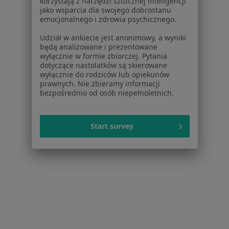
korzystają z narzędzi sztucznej inteligencji
jako wsparcia dla swojego dobrostanu
emocjonalnego i zdrowia psychicznego.
Udział w ankiecie jest anonimowy, a wyniki
będą analizowane i prezentowane
wyłącznie w formie zbiorczej. Pytania
dotyczące nastolatków są skierowane
wyłącznie do rodziców lub opiekunów
Przychodnia Stomatologiczno-Lekarska
prawnych. Nie zbieramy informacji
Medicus Plus
bezpośrednio od osób niepełnoletnich.
·
Więcej
Kardiologia, Stomatologia, Ginekologia
5 opinii
Start survey
Sienkiewicza 27, Wadowice
•
Mapa
Brak dostępnych specjalistów z wolnymi terminami w tym centrum medycznym.
Pokaż profil