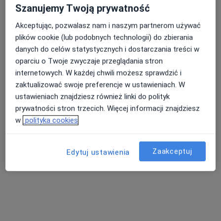
Szanujemy Twoją prywatność
Akceptując, pozwalasz nam i naszym partnerom używać
plików cookie (lub podobnych technologii) do zbierania
danych do celów statystycznych i dostarczania treści w
oparciu o Twoje zwyczaje przeglądania stron
internetowych. W każdej chwili możesz sprawdzić i
zaktualizować swoje preferencje w ustawieniach. W
ustawieniach znajdziesz również linki do polityk
prywatności stron trzecich. Więcej informacji znajdziesz
Bezpieczne płatności
w
polityka cookies
BeskidCare
·
Więcej
Kardiologia, Dermatologia, Ginekologia
619 opinii
Zaakceptuj
Edytuj ustawienia
Komorowicka 140, Bielsko-Biała
•
Mapa
Konsultacja kardiologiczna
od 300 zł
Pokaż więcej usług