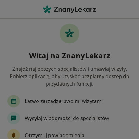
Me
Kardiologia • Zator, małopolskie
Filtry
• 1
Ubezpieczenie
Map
Kardiologia placówki w Zatorze
Witaj na ZnanyLekarz
Jak działają wyniki wyszukiwania
Znajdź najlepszych specjalistów i umawiaj wizyty.
Pobierz aplikację, aby uzyskać bezpłatny dostęp do
Wybierz swoje ubezpieczenie
przydatnych funkcji:
Łatwo zarządzaj swoimi wizytami
Wysyłaj wiadomości do specjalistów
Otrzymuj powiadomienia