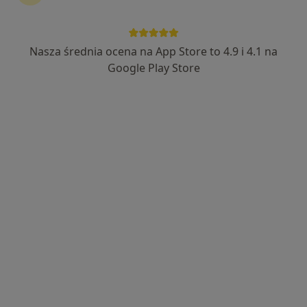
Bezpieczne płatności
Centrum Medyczne Uno-Med Andrychów
Nasza średnia ocena na App Store to 4.9 i 4.1 na
Google Play Store
·
Więcej
Kardiologia, Laryngologia, Ortopedia
752 opinie
Krakowska 93A, Andrychów
•
Mapa
Konsultacja kardiologiczna
od 250 zł
Pokaż więcej usług
lek. Aleksander
dr n. med. Hanna
lek. Małgorzata
Olejnik
Dziedzic-Oleksy
Gilowska
kardiolog
kardiolog
kardiolog
Brak dostępnych specjalistów z wolnymi terminami w tym centrum medycznym.
Pokaż profil