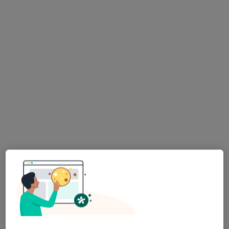
Bezpieczne płatności
Centrum Medyczne SafiMed
·
Więcej
Kardiologia, Diagnostyka, Ultrasonografia
1039 opinii
Kątowa 2, Zabierzów
•
Mapa
Konsultacja kardiologiczna
250 zł
dr n. med. Krzysztof
Krawczyk
kardiolog
Brak dostępnych specjalistów z wolnymi terminami w tym centrum medycznym.
Pokaż profil