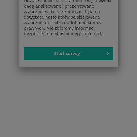
Udział w ankiecie jest anonimowy, a wyniki
będą analizowane i prezentowane
wyłącznie w formie zbiorczej. Pytania
Strona Główna
Placówki
Laryngologia
Bochnia
Zmień miasto
Zmień
dotyczące nastolatków są skierowane
wyłącznie do rodziców lub opiekunów
prawnych. Nie zbieramy informacji
bezpośrednio od osób niepełnoletnich.
Start survey
Serwis
Regulamin
Polityka prywatności pacjentów
Polityka prywatności profesjonalistów
Polityka prywatności dla profesjonalistów, których
dane pozyskaliśmy samodzielnie
Polityka cookies
Jak działają wyniki wyszukiwania
Dostępność
O nas
Praca
Rekrutujemy!