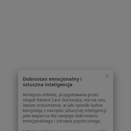
CenterMed Przychodnia Diagnostyczno-
Lekarska Brzeskie Centrum Medyczne
·
Więcej
Laryngologia, Interna, Ginekologia
Dobrostan emocjonalny i
1 opinia
sztuczna inteligencja
Browarna 5c, Brzesko
•
Mapa
Niniejsza ankieta, przygotowana przez
zespół Patient Care Doctoralia, ma na celu
Brak dostępnych specjalistów z wolnymi terminami w tym centrum medycznym.
lepsze zrozumienie, w jaki sposób ludzie
korzystają z narzędzi sztucznej inteligencji
Pokaż profil
jako wsparcia dla swojego dobrostanu
emocjonalnego i zdrowia psychicznego.