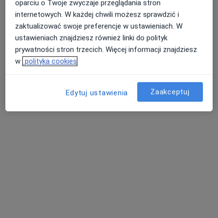
oparciu o Twoje zwyczaje przeglądania stron
Bezpieczne płatności
internetowych. W każdej chwili możesz sprawdzić i
CM PROMED
zaktualizować swoje preferencje w ustawieniach. W
·
Więcej
Laryngologia, Ortopedia, Interna
ustawieniach znajdziesz również linki do polityk
3084 opinie
prywatności stron trzecich. Więcej informacji znajdziesz
w
polityka cookies
Adres 1
Adres 2
Rozrywka 24a, Kraków
•
Mapa
Zaakceptuj
Edytuj ustawienia
Konsultacja laryngologiczna
150 zł
Pokaż więcej usług
lek. Andrzej
lek. Agnieszka
lek. Leszek
Kołodziejczyk
Waląg-Dobrowolska
Grabowski
laryngolog
laryngolog
laryngolog
Zobacz wszystkich 9 specjalistów
Brak dostępnych specjalistów z wolnymi terminami w tym centrum medycznym.