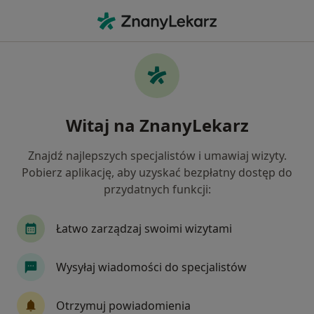
Me
Laryngologia • Bochnia, małopolskie
Filtry
• 1
Ubezpieczenie
Map
Laryngologia placówki w Bochni
Witaj na ZnanyLekarz
Jak działają wyniki wyszukiwania
Znajdź najlepszych specjalistów i umawiaj wizyty.
Pobierz aplikację, aby uzyskać bezpłatny dostęp do
Wybierz swoje ubezpieczenie
przydatnych funkcji:
Łatwo zarządzaj swoimi wizytami
Wysyłaj wiadomości do specjalistów
Otrzymuj powiadomienia