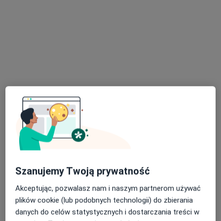
Os. Władysława Jagiełły 15, Brzesko
•
Mapa
Brak dostępnych specjalistów z wolnymi terminami w tym centrum medycznym.
Pokaż profil
Dostępni specjaliści
Specjaliści znajdują się poza Bochnia, małopolskie, w
obszarach bliskich Twojemu wyszukiwaniu.
Szanujemy Twoją prywatność
Akceptując, pozwalasz nam i naszym partnerom używać
plików cookie (lub podobnych technologii) do zbierania
danych do celów statystycznych i dostarczania treści w