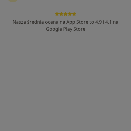
Centrum Medyczne CenterMed-
Remedium
Nasza średnia ocena na App Store to 4.9 i 4.1 na
·
Więcej
Laryngologia, Chirurgia, Interna
Google Play Store
51 opinii
Kazimierza Wielkiego 13, Bochnia
•
Mapa
Konsultacja laryngologiczna
Brak dostępnych specjalistów z wolnymi terminami w tym centrum medycznym.
Pokaż profil