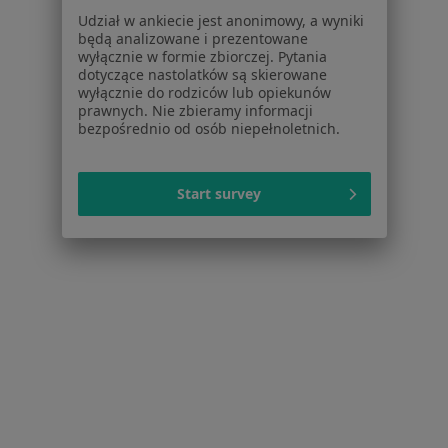
Udział w ankiecie jest anonimowy, a wyniki
Dla pacjentów
będą analizowane i prezentowane
wyłącznie w formie zbiorczej. Pytania
Lekarze
dotyczące nastolatków są skierowane
Placówki medyczne
wyłącznie do rodziców lub opiekunów
Pytania i odpowiedzi
prawnych. Nie zbieramy informacji
bezpośrednio od osób niepełnoletnich.
Usługi i zabiegi
Choroby
Pomoc
Start survey
Aplikacje mobilne
Blog dla pacjentów
Dla profesjonalistów
Cennik
Dla lekarzy
Dla placówek medycznych
Noa Notes
nowość
Baza wiedzy
Centrum Pomocy dla Specjalisty