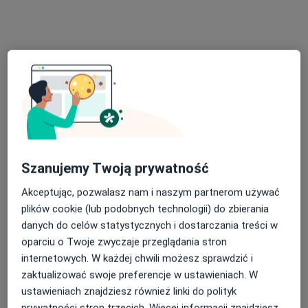
Okulista
Okulistyka
ul. Podgórca 17, Bochnia
•
Mapa
Brak dostępnych specjalistów z wolnymi terminami w tym centrum medycznym.
Pokaż profil
Szanujemy Twoją prywatność
Akceptując, pozwalasz nam i naszym partnerom używać
plików cookie (lub podobnych technologii) do zbierania
danych do celów statystycznych i dostarczania treści w
oparciu o Twoje zwyczaje przeglądania stron
internetowych. W każdej chwili możesz sprawdzić i
Przychodnia Lekarska w Bochni Centrum
zaktualizować swoje preferencje w ustawieniach. W
Korekcji Wzroku
ustawieniach znajdziesz również linki do polityk
Okulistyka
prywatności stron trzecich. Więcej informacji znajdziesz