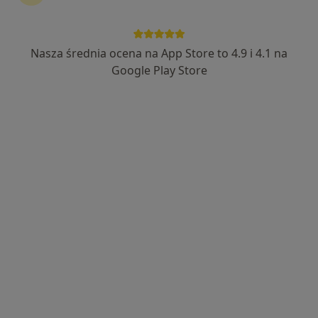
Centrum Medyczne CenterMed-
Remedium
Nasza średnia ocena na App Store to 4.9 i 4.1 na
·
Więcej
Okulistyka, Chirurgia, Interna
Google Play Store
51 opinii
Kazimierza Wielkiego 13, Bochnia
•
Mapa
Konsultacja okulistyczna
Brak dostępnych specjalistów z wolnymi terminami w tym centrum medycznym.
Pokaż profil