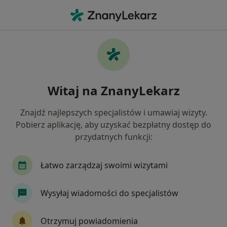
Me
Okulistyka • Bochnia, małopolskie
Filtry
• 1
Ubezpieczenie
Map
Okulistyka placówki w Bochni
Witaj na ZnanyLekarz
Jak działają wyniki wyszukiwania
Znajdź najlepszych specjalistów i umawiaj wizyty.
Pobierz aplikację, aby uzyskać bezpłatny dostęp do
Wybierz swoje ubezpieczenie
przydatnych funkcji:
Łatwo zarządzaj swoimi wizytami
Wysyłaj wiadomości do specjalistów
Otrzymuj powiadomienia