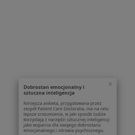
Serwis
Regulamin
Polityka prywatności pacjentów
Polityka prywatności profesjonalistów
Polityka prywatności dla profesjonalistów, których
dane pozyskaliśmy samodzielnie
Polityka cookies
Dobrostan emocjonalny i
Jak działają wyniki wyszukiwania
sztuczna inteligencja
Dostępność
O nas
Niniejsza ankieta, przygotowana przez
zespół Patient Care Doctoralia, ma na celu
Praca
Rekrutujemy!
lepsze zrozumienie, w jaki sposób ludzie
Partnerzy
korzystają z narzędzi sztucznej inteligencji
Centrum prasowe
jako wsparcia dla swojego dobrostanu
emocjonalnego i zdrowia psychicznego.
Kontakt