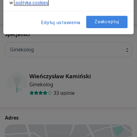
w
polityka cookies
W jaki sposób ustalane są ceny?
Zaakceptuj
Edytuj ustawienia
Specjaliści
Ginekolog
Wieńczysław Kamiński
Ginekolog
33 opinie
Adres