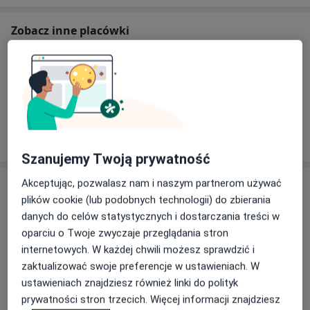
Zobacz inne placówki
Kogo szukasz?
Ginekolog
Laryngolog
Chirurg
Urolog
Kardiolog
Szukaj innej specjalizacji
Szanujemy Twoją prywatność
Akceptując, pozwalasz nam i naszym partnerom używać
Usługi
plików cookie (lub podobnych technologii) do zbierania
danych do celów statystycznych i dostarczania treści w
Kardiologia
oparciu o Twoje zwyczaje przeglądania stron
internetowych. W każdej chwili możesz sprawdzić i
zaktualizować swoje preferencje w ustawieniach. W
Konsultacja kardiologiczna
ustawieniach znajdziesz również linki do polityk
prywatności stron trzecich. Więcej informacji znajdziesz