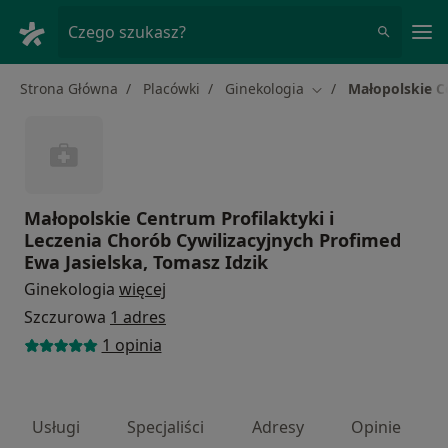
Me
Czego szukasz?
Strona Główna
Placówki
Ginekologia
Małopolskie C
Zmień miasto
Małopolskie Centrum Profilaktyki i
Leczenia Chorób Cywilizacyjnych Profimed
Ewa Jasielska, Tomasz Idzik
Ginekologia
więcej
Szczurowa
1 adres
1 opinia
Usługi
Specjaliści
Adresy
Opinie