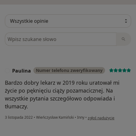
Szukaj w opiniach
Paulina
Numer telefonu zweryfikowany
P
Bardzo dobry lekarz w 2019 roku uratował mi
życie po pęknięciu ciąży pozamacicznej. Na
wszystkie pytania szczegółowo odpowiada i
tłumaczy.
w opinii użytkownika Paulina
3 listopada 2022
•
Wieńczysław Kamiński
•
Inny
•
zgłoś nadużycie