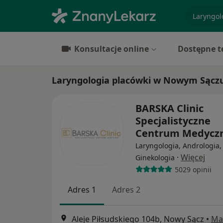
specjaliz
Konsultacje online
Dostępne t
Laryngologia placówki w Nowym Sącz
BARSKA Clinic
Specjalistyczne
Centrum Medycz
Laryngologia, Andrologia,
·
Więcej
Ginekologia
5029 opinii
Adres 1
Adres 2
Aleje Piłsudskiego 104b, Nowy Sącz
•
Ma