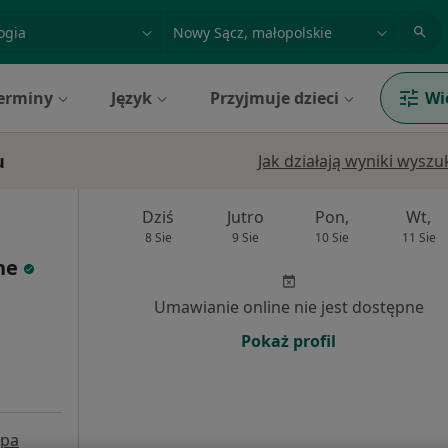
acja, badanie lub nazwisko
miasto lub dzielnica
erminy
Język
Przyjmuje dzieci
Wi
u
Jak działają wyniki wysz
Dziś
Jutro
Pon,
Wt,
8 Sie
9 Sie
10 Sie
11 Sie
ne
Umawianie online nie jest dostępne
Pokaż profil
pa