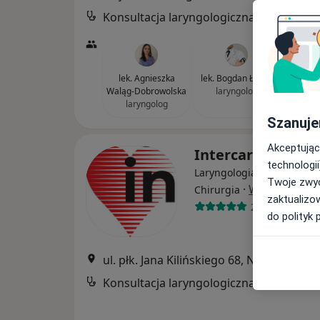
Konsultacja laryngologiczna
lek. Agnieszka
lek. Bogdan Łacny
lek. Ag
Waląg-Dobrowolska
laryngolog
laryngolog
lar
Szanuje
Akceptując
Intercard
technologii
Laryngologia, Angiologia,
Twoje zwyc
·
Więcej
Chirurgia
zaktualizo
2632 opinie
do polityk 
ul. płk. Jana Kilińskiego 68, Nowy Sącz
•
Konsultacja laryngologiczna