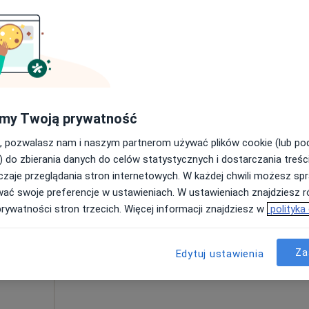
300 zł
ata Gąsior-
Kulig
yngolog
my Twoją prywatność
, pozwalasz nam i naszym partnerom używać plików cookie (lub p
Dziś
Jutro
Pon,
Wt,
) do zbierania danych do celów statystycznych i dostarczania treśc
8 Sie
9 Sie
10 Sie
11 Sie
zaje przeglądania stron internetowych. W każdej chwili możesz spr
wać swoje preferencje w ustawieniach. W ustawieniach znajdziesz ró
prywatności stron trzecich. Więcej informacji znajdziesz w
polityka
Umawianie online nie jest dostępne
Pokaż profil
Mapa
Za
Edytuj ustawienia
od 300 zł