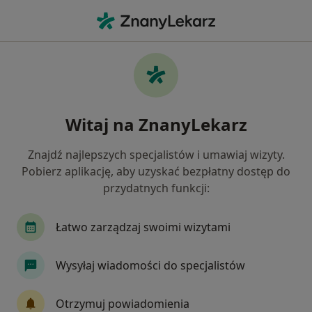
Me
Interna • Stalowa Wola, podkarpackie
Filtry
• 1
Ubezpieczenie
Map
Interna placówki w Stalowej Woli
Witaj na ZnanyLekarz
Jak działają wyniki wyszukiwania
Znajdź najlepszych specjalistów i umawiaj wizyty.
Pobierz aplikację, aby uzyskać bezpłatny dostęp do
Wybierz swoje ubezpieczenie
przydatnych funkcji:
Łatwo zarządzaj swoimi wizytami
Wysyłaj wiadomości do specjalistów
Otrzymuj powiadomienia