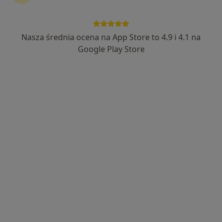
Samodzielny Publiczny Zespół Zakładów
Opieki Zdrowotnej Powiatowy Szpital
Specjalistyczny w Stalowej Woli
Nasza średnia ocena na App Store to 4.9 i 4.1 na
Google Play Store
·
Więcej
Interna, Chirurgia, Anestezjologia
44 opinie
Staszica 4, Stalowa Wola
•
Mapa
Konsultacja internistyczna
Brak dostępnych specjalistów z wolnymi terminami w tym centrum medycznym.
Pokaż profil