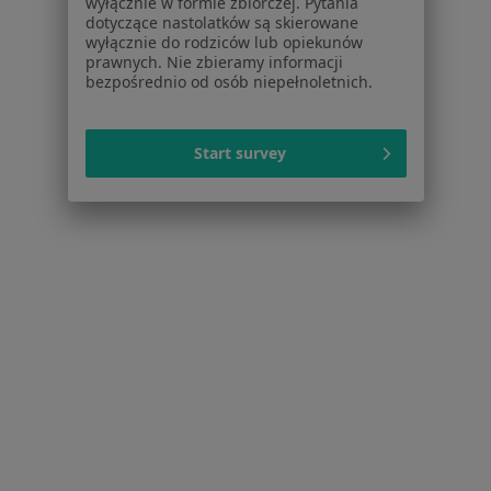
wyłącznie w formie zbiorczej. Pytania
dotyczące nastolatków są skierowane
wyłącznie do rodziców lub opiekunów
prawnych. Nie zbieramy informacji
Serwis
bezpośrednio od osób niepełnoletnich.
Regulamin
Polityka prywatności pacjentów
Start survey
Polityka prywatności profesjonalistów
Polityka prywatności dla profesjonalistów, których
dane pozyskaliśmy samodzielnie
Polityka cookies
Jak działają wyniki wyszukiwania
Dostępność
O nas
Praca
Rekrutujemy!
Partnerzy
Centrum prasowe
Kontakt
Dla pacjentów