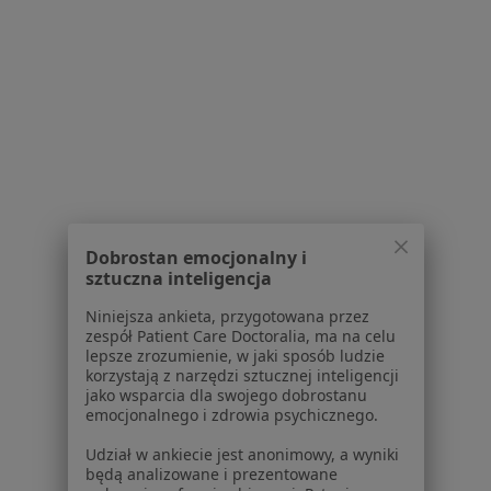
Zakład Opieki Stomatologicznej
Stomatologia Rodzinna w Sandomierzu
Interna, Pediatria, Medycyna rodzinna
Armii Krajowej 3, Sandomierz
•
Mapa
Brak dostępnych specjalistów z wolnymi terminami w tym centrum medycznym.
Pokaż profil
Dobrostan emocjonalny i
sztuczna inteligencja
Niniejsza ankieta, przygotowana przez
1
2
3
zespół Patient Care Doctoralia, ma na celu
lepsze zrozumienie, w jaki sposób ludzie
korzystają z narzędzi sztucznej inteligencji
jako wsparcia dla swojego dobrostanu
Strona Główna
Placówki
Interna
Stalowa Wola
Zmień miasto
Zmień
emocjonalnego i zdrowia psychicznego.
Udział w ankiecie jest anonimowy, a wyniki
będą analizowane i prezentowane