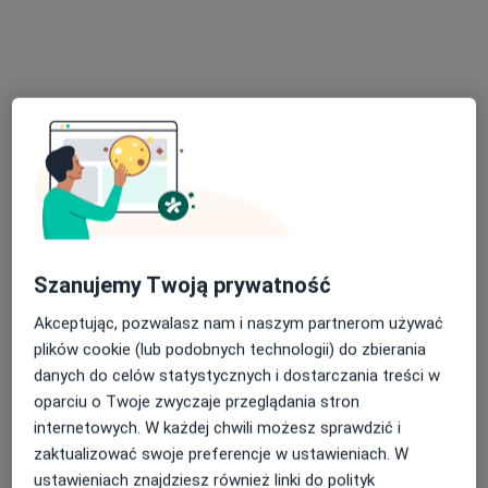
Samodzielny Publiczny Zespół Zakładów
Opieki Zdrowotnej w Sandomierzu
·
Więcej
Interna, Chirurgia, Anestezjologia
17 opinii
Schinzla 13, Sandomierz
•
Mapa
Konsultacja internistyczna
Brak dostępnych specjalistów z wolnymi terminami w tym centrum medycznym.
Szanujemy Twoją prywatność
Pokaż profil
Akceptując, pozwalasz nam i naszym partnerom używać
plików cookie (lub podobnych technologii) do zbierania
danych do celów statystycznych i dostarczania treści w
oparciu o Twoje zwyczaje przeglądania stron
internetowych. W każdej chwili możesz sprawdzić i
zaktualizować swoje preferencje w ustawieniach. W
ustawieniach znajdziesz również linki do polityk