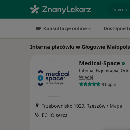
specjaliz
Konsultacje online
Dostępne t
Interna placówki w Głogowie Małopol
Medical-Space
Interna, Fizjoterapia, Ort
Więcej
91 opinii
Trzebownisko 1029, Rzeszów
•
Mapa
ECHO serca