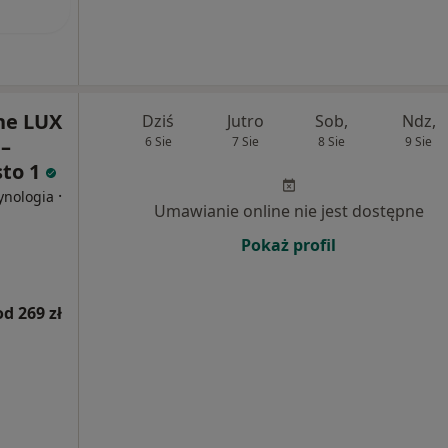
ne LUX
Dziś
Jutro
Sob,
Ndz,
–
6 Sie
7 Sie
8 Sie
9 Sie
sto 1
·
ynologia
Umawianie online nie jest dostępne
Pokaż profil
od 269 zł