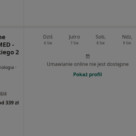
ne
Dziś
Jutro
Sob,
Ndz,
ED -
6 Sie
7 Sie
8 Sie
9 Sie
iego 2
Umawianie online nie jest dostępne
·
iologia
Pokaż profil
apa
od 339 zł