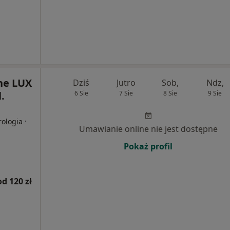
ne LUX
Dziś
Jutro
Sob,
Ndz,
.
6 Sie
7 Sie
8 Sie
9 Sie
·
rologia
Umawianie online nie jest dostępne
Pokaż profil
od 120 zł