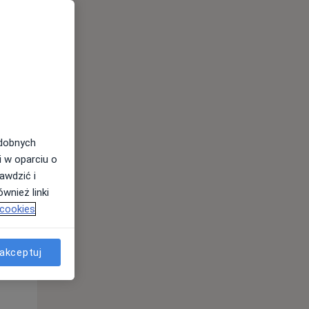
aniu.
Pon,
Wt,
Śr,
10 Sie
11 Sie
12 Sie
odobnych
i w oparciu o
awdzić i
wnież linki
 cookies
akceptuj