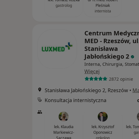
gastrolog
Pleśniak
internista
Centrum Medycz
MED - Rzeszów, ul
Stanisława
Jabłońskiego 2
Interna, Chirurgia, Stoma
Więcej
2872 opinie
Stanisława Jabłońskiego 2, Rzeszów
•
M
Konsultacja internistyczna
lek. Klaudia
lek. Krzysztof
lek. To
Markiewicz-
Oponowicz
ga
Sączawa
onkolog