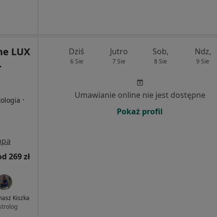
ne LUX
Dziś
Jutro
Sob,
Ndz,
.
6 Sie
7 Sie
8 Sie
9 Sie
Umawianie online nie jest dostępne
·
tologia
Pokaż profil
apa
od 269 zł
masz Kiszka
strolog