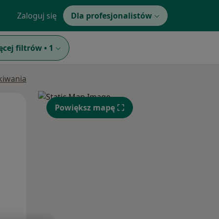
Zaloguj się
Dla profesjonalistów
ęcej filtrów
•
1
ukiwania
Pon,
Wt,
Śr,
Powiększ mapę
10 Sie
11 Sie
12 Sie