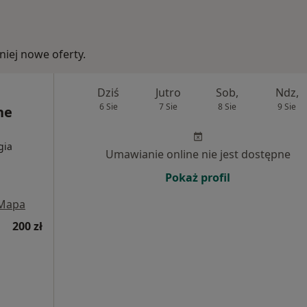
iej nowe oferty.
Dziś
Jutro
Sob,
Ndz,
6 Sie
7 Sie
8 Sie
9 Sie
ne
gia
Umawianie online nie jest dostępne
Pokaż profil
Mapa
200 zł