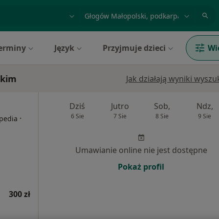
acja, badanie lub nazwisko
miasto lub dzielnica
erminy
Język
Przyjmuje dzieci
Wi
skim
Jak działają wyniki wysz
Dziś
Jutro
Sob,
Ndz,
6 Sie
7 Sie
8 Sie
9 Sie
·
opedia
Umawianie online nie jest dostępne
Pokaż profil
300 zł