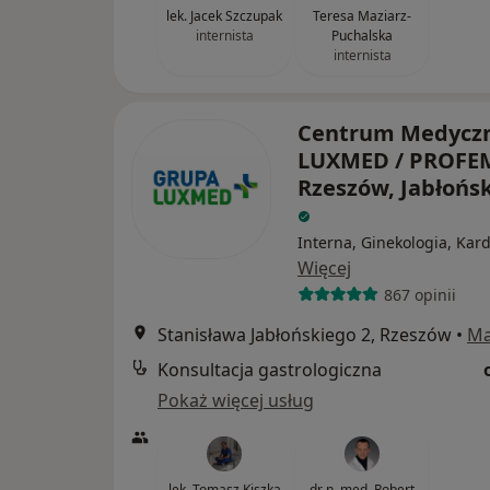
lek. Jacek Szczupak
Teresa Maziarz-
internista
Puchalska
internista
Centrum Medycz
LUXMED / PROFEM
Rzeszów, Jabłońsk
Interna, Ginekologia, Kard
Więcej
867 opinii
Stanisława Jabłońskiego 2, Rzeszów
•
M
Konsultacja gastrologiczna
Pokaż więcej usług
lek. Tomasz Kiszka
dr n. med. Robert