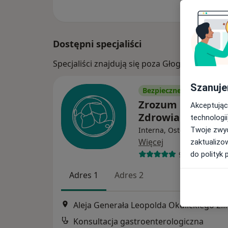
Dostępni specjaliści
Specjaliści znajdują się poza Głogów Małopo
Szanuje
Bezpieczne płatności
Zrozum Ciało - C
Akceptując
Zdrowia
technologii
Interna, Osteopatia, Fizjo
Twoje zwyc
Więcej
zaktualizo
960 opinii
do polityk 
Adres 1
Adres 2
Aleja Generała Leopolda Okulickiego 20 Lokal b12, Rzeszów
Konsultacja gastroenterologiczna