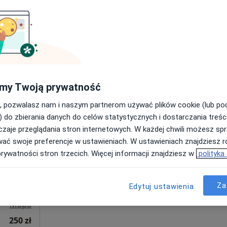
lski, podkarpackie, w obszarach bliskich Twojemu wyszukiw
my Twoją prywatność
Dziś
Jutro
Sob,
Ndz,
6 Sie
7 Sie
8 Sie
9 Sie
entrum
, pozwalasz nam i naszym partnerom używać plików cookie (lub p
) do zbierania danych do celów statystycznych i dostarczania treśc
·
terapia
zaje przeglądania stron internetowych. W każdej chwili możesz spr
Umawianie online nie jest dostępne
wać swoje preferencje w ustawieniach. W ustawieniach znajdziesz ró
Pokaż profil
prywatności stron trzecich. Więcej informacji znajdziesz w
polityka
Za
Edytuj ustawienia
•
Mapa
250 zł