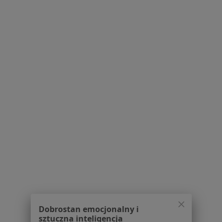
Pytania i odpowiedzi
Usługi i zabiegi
Choroby
Pomoc
Aplikacje mobilne
Blog dla pacjentów
Dla profesjonalistów
Cennik
Dla lekarzy
Dla placówek medycznych
Noa Notes
nowość
Baza wiedzy
Centrum Pomocy dla Specjalisty
Kontakt
ZnanyLekarz - Strona główna
ZnanyLekarz Sp. z o.o.
Dobrostan emocjonalny i
ul. Kolejowa 5/7
sztuczna inteligencja