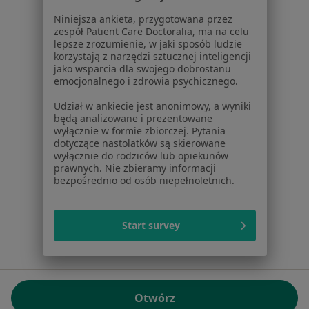
01-217 Warszawa, Polska
Niniejsza ankieta, przygotowana przez
zespół Patient Care Doctoralia, ma na celu
NIP: ⁠7010224868
lepsze zrozumienie, w jaki sposób ludzie
KRS: ⁠0000347997
korzystają z narzędzi sztucznej inteligencji
REGON: ⁠142276657
jako wsparcia dla swojego dobrostanu
emocjonalnego i zdrowia psychicznego.
Sąd Rejonowy dla m.st. Warszawy w Warszawie XII
Udział w ankiecie jest anonimowy, a wyniki
Wydział Gospodarczy KRS
będą analizowane i prezentowane
wyłącznie w formie zbiorczej. Pytania
Facebook
otwiera się w nowej karcie
dotyczące nastolatków są skierowane
wyłącznie do rodziców lub opiekunów
prawnych. Nie zbieramy informacji
bezpośrednio od osób niepełnoletnich.
otwiera się w nowej karcie
otwiera się w nowej karcie
otwiera się w nowej karcie
otwiera się w nowej karci
otwiera się
otwi
Polska
,
Türkiye
,
España
,
Italia
,
Deutschland
,
Česko
,
otwiera się w nowej karcie
otwiera się w nowej karcie
otwiera się w nowej karcie
otwiera się w nowej kar
otwiera się 
otwier
Portugal
,
México
,
Chile
,
Brasil
,
Argentina
,
Perú
,
Start survey
otwiera się w nowej karc
Colombia
Płatności kartą
ROZPORZĄDZENIE (UE) 2022/2065 (DSA) art. 24:
Otwórz