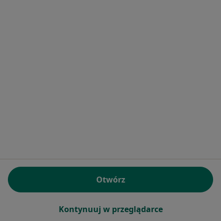
NSZOZ DIAGNOZA
·
Więcej
Interna, Chirurgia, Ginekologia
23 opinie
Traugutta 6, Pabianice
•
Mapa
Badania lekarskie sportowców
Pokaż więcej usług
Brak dostępnych specjalistów z wolnymi terminami w tym centrum medycznym.
Otwórz
Pokaż profil
Kontynuuj w przeglądarce