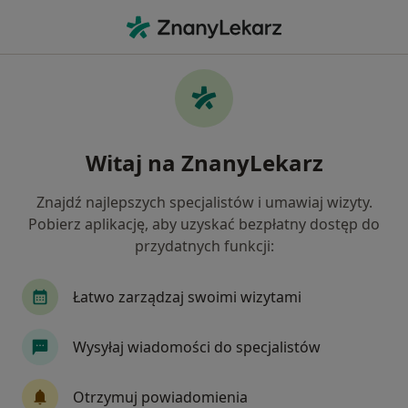
Me
Interna • Pabianice, łódzkie
Filtry
• 1
Ubezpieczenie
Map
Interna placówki w Pabianicach
Witaj na ZnanyLekarz
Jak działają wyniki wyszukiwania
Znajdź najlepszych specjalistów i umawiaj wizyty.
Pobierz aplikację, aby uzyskać bezpłatny dostęp do
Wybierz swoje ubezpieczenie
przydatnych funkcji:
Medicover
POLMED
Łatwo zarządzaj swoimi wizytami
Wysyłaj wiadomości do specjalistów
Otrzymuj powiadomienia