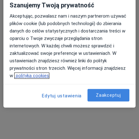
kardiolog
Szanujemy Twoją prywatność
Brak dostępnych specjalistów z wolnymi terminami w tym centrum medycznym.
Akceptując, pozwalasz nam i naszym partnerom używać
plików cookie (lub podobnych technologii) do zbierania
Pokaż profil
danych do celów statystycznych i dostarczania treści w
oparciu o Twoje zwyczaje przeglądania stron
internetowych. W każdej chwili możesz sprawdzić i
zaktualizować swoje preferencje w ustawieniach. W
ustawieniach znajdziesz również linki do polityk
prywatności stron trzecich. Więcej informacji znajdziesz
w
polityka cookies
Zaakceptuj
Edytuj ustawienia
Pro Salus Lekarze Kliniczni
·
Więcej
Interna, Neurologia, Neurochirurgia
4067 opinii
Adres 1
Adres 2