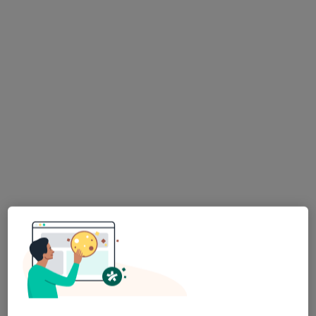
Bezpieczne płatności
Przychodnia Zdrowia Malinowa
·
Więcej
Interna, Ginekologia, Pediatria
89 opinii
Kilińskiego 21, Łódź
•
Mapa
Konsultacja internistyczna
150 zł
prof. dr hab. n. med.
Beata Franczyk