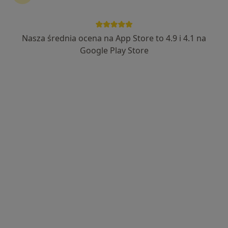
Nasza średnia ocena na App Store to 4.9 i 4.1 na
Scanmed S.A
Google Play Store
·
Więcej
Interna, Ginekologia, Chirurgia
1763 opinie
Mariańska 5A, Pabianice
•
Mapa
Konsultacja endokrynologiczna
od 260 zł
Brak dostępnych specjalistów z wolnymi terminami w tym centrum medycznym.
Pokaż profil