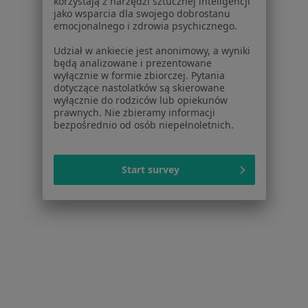
korzystają z narzędzi sztucznej inteligencji
jako wsparcia dla swojego dobrostanu
emocjonalnego i zdrowia psychicznego.
Udział w ankiecie jest anonimowy, a wyniki
będą analizowane i prezentowane
wyłącznie w formie zbiorczej. Pytania
dotyczące nastolatków są skierowane
wyłącznie do rodziców lub opiekunów
prawnych. Nie zbieramy informacji
bezpośrednio od osób niepełnoletnich.
VITAPLUS Centrum Medyczne
·
Więcej
Interna, Medycyna rodzinna, Dermatologia
Start survey
130 opinii
Lumumby 14, Łódź
•
Mapa
Konsultacja diabetologiczna
dr n. med.
Małgorzata
Koziarska-