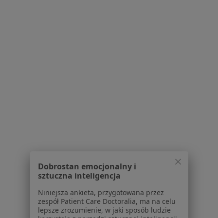
SALVE Struga 3
·
Więcej
Interna, Ortopedia, Ginekologia
1817 opinii
Struga 3, Łódź
•
Mapa
Konsultacja internistyczna (pierwsza wizyta)
160 zł
Pokaż więcej usług
dr n. med. Anna
dr hab. n. med.
lek. Joanna Kawalec
Cyniak-Magierska
Wojciech
internista
endokrynolog
Zieleniewski
endokrynolog
Dobrostan emocjonalny i
Zobacz wszystkich 5 specjalistów
sztuczna inteligencja
Brak dostępnych specjalistów z wolnymi terminami w tym centrum medycznym.
Niniejsza ankieta, przygotowana przez
zespół Patient Care Doctoralia, ma na celu
Pokaż profil
lepsze zrozumienie, w jaki sposób ludzie