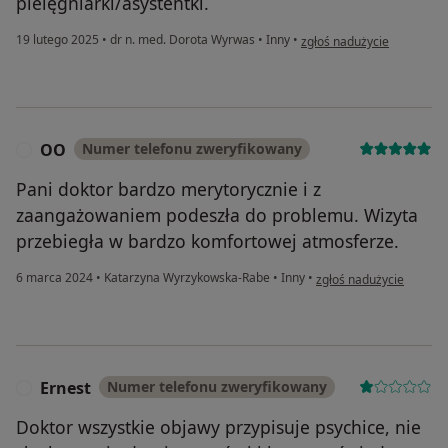
pielęgniarki/asystentki.
w opinii użytkownika Angel
19 lutego 2025
•
dr n. med. Dorota Wyrwas
•
Inny
•
zgłoś nadużycie
OO
Numer telefonu zweryfikowany
O
Pani doktor bardzo merytorycznie i z
zaangażowaniem podeszła do problemu. Wizyta
przebiegła w bardzo komfortowej atmosferze.
w opinii użytkownika O
6 marca 2024
•
Katarzyna Wyrzykowska-Rabe
•
Inny
•
zgłoś nadużycie
Ernest
Numer telefonu zweryfikowany
E
Doktor wszystkie objawy przypisuje psychice, nie