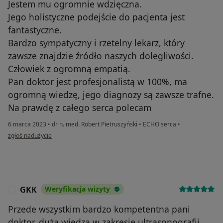
Jestem mu ogromnie wdzięczna.
Jego holistyczne podejście do pacjenta jest
fantastyczne.
Bardzo sympatyczny i rzetelny lekarz, który
zawsze znajdzie źródło naszych dolegliwości.
Człowiek z ogromną empatią.
Pan doktor jest profesjonalistą w 100%, ma
ogromną wiedzę, jego diagnozy są zawsze trafne.
Na prawdę z całego serca polecam
6 marca 2023
•
dr n. med. Robert Pietruszyński
•
ECHO serca
•
w opinii użytkownika Pacjent
zgłoś nadużycie
GKK
Weryfikacja wizyty
G
Przede wszystkim bardzo kompetentna pani
doktor, duża wiedza w zakresie ultrasonografii ,