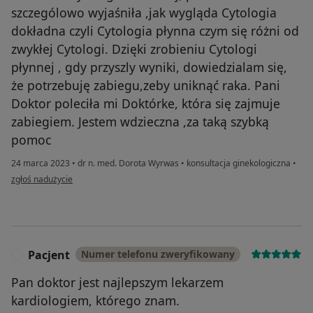
szczególowo wyjaśniła ,jak wygląda Cytologia
dokładna czyli Cytologia płynna czym się różni od
zwykłej Cytologi. Dzięki zrobieniu Cytologi
płynnej , gdy przyszly wyniki, dowiedzialam się,
że potrzebuję zabiegu,zeby uniknąć raka. Pani
Doktor poleciła mi Doktórke, która się zajmuje
zabiegiem. Jestem wdzieczna ,za taką szybką
pomoc
24 marca 2023
•
dr n. med. Dorota Wyrwas
•
konsultacja ginekologiczna
•
w opinii użytkownika Beti
zgłoś nadużycie
Pacjent
Numer telefonu zweryfikowany
P
Pan doktor jest najlepszym lekarzem
kardiologiem, którego znam.