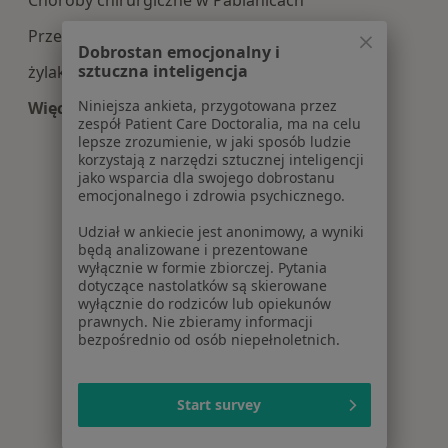
Choroby chirurgiczne w Pabianicach
Przepuklina w Pabianicach
Dobrostan emocjonalny i
sztuczna inteligencja
żylaki kończyn dolnych w Pabianicach
Niniejsza ankieta, przygotowana przez
Więcej (15)
zespół Patient Care Doctoralia, ma na celu
Więcej w kategorii: Najczęście leczone choroby
lepsze zrozumienie, w jaki sposób ludzie
korzystają z narzędzi sztucznej inteligencji
jako wsparcia dla swojego dobrostanu
emocjonalnego i zdrowia psychicznego.
Udział w ankiecie jest anonimowy, a wyniki
będą analizowane i prezentowane
wyłącznie w formie zbiorczej. Pytania
dotyczące nastolatków są skierowane
wyłącznie do rodziców lub opiekunów
prawnych. Nie zbieramy informacji
bezpośrednio od osób niepełnoletnich.
Start survey