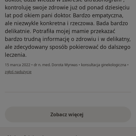
kontroluję swoje zdrowie już od ponad dziesięciu
lat pod okiem pani doktor. Bardzo empatyczna,
ale niezwykle konkretna i rzeczowa. Bada bardzo
delikatnie. Potrafiła mojej mamie przekazać
bardzo trudną informację o zdrowiu i w delikatny,
ale zdecydowany sposób pokierować do dalszego
leczenia.
15 marca 2022
•
dr n. med. Dorota Wyrwas
•
konsultacja ginekologiczna
•
w opinii użytkownika GKK
zgłoś nadużycie
Zobacz więcej