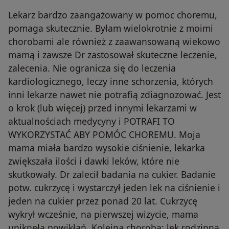
Lekarz bardzo zaangażowany w pomoc choremu,
pomaga skutecznie. Byłam wielokrotnie z moimi
chorobami ale również z zaawansowaną wiekowo
mamą i zawsze Dr zastosował skuteczne leczenie,
zalecenia. Nie ogranicza się do leczenia
kardiologicznego, leczy inne schorzenia, których
inni lekarze nawet nie potrafią zdiagnozować. Jest
o krok (lub więcej) przed innymi lekarzami w
aktualnościach medycyny i POTRAFI TO
WYKORZYSTAĆ ABY POMÓC CHOREMU. Moja
mama miała bardzo wysokie ciśnienie, lekarka
zwiększała ilości i dawki leków, które nie
skutkowały. Dr zalecił badania na cukier. Badanie
potw. cukrzycę i wystarczył jeden lek na ciśnienie i
jeden na cukier przez ponad 20 lat. Cukrzycę
wykrył wcześnie, na pierwszej wizycie, mama
uniknęła powikłań. Kolejna choroba: lek.rodzinna