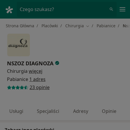
Me
Czego szukasz?
Strona Główna
Placówki
Chirurgia
Pabianice
Nsz
Zmień miasto
NSZOZ DIAGNOZA
Chirurgia
więcej
Pabianice
1 adres
23 opinie
Usługi
Specjaliści
Adresy
Opinie
Zobacz inne placówki