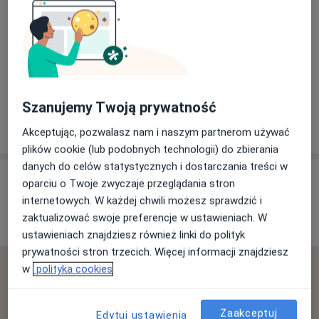
Powiększ mapę
NSZOZ DIAGNOZA
Szanujemy Twoją prywatność
Traugutta 6, 95-200 Pabianice
Akceptując, pozwalasz nam i naszym partnerom używać
plików cookie (lub podobnych technologii) do zbierania
danych do celów statystycznych i dostarczania treści w
Opinie o specjalistach (23)
oparciu o Twoje zwyczaje przeglądania stron
internetowych. W każdej chwili możesz sprawdzić i
zaktualizować swoje preferencje w ustawieniach. W
23 opinie
ustawieniach znajdziesz również linki do polityk
prywatności stron trzecich. Więcej informacji znajdziesz
w
polityka cookies
Sprawdzamy wszystkie opinie. Moderujemy je
zgodnie z naszymi zasadami, dowiedz się więcej o
opiniach i sposobie obliczania gwiazdek na
Zaakceptuj
Edytuj ustawienia