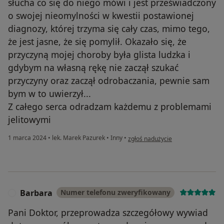
słucha co się do niego mówi i jest przeświadczony
o swojej nieomylności w kwestii postawionej
diagnozy, której trzyma się cały czas, mimo tego,
że jest jasne, że się pomylił. Okazało się, że
przyczyną mojej choroby była glista ludzka i
gdybym na własną rękę nie zaczął szukać
przyczyny oraz zaczął odrobaczania, pewnie sam
bym w to uwierzył...
Z całego serca odradzam każdemu z problemami
jelitowymi
w opinii użytkownika Ernest
1 marca 2024
•
lek. Marek Pazurek
•
Inny
•
zgłoś nadużycie
Barbara
Numer telefonu zweryfikowany
B
Pani Doktor, przeprowadza szczegółowy wywiad