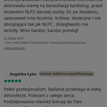
skierowała mamę na konsultację kardiolog. przed
leczeniem NLPZ starszej osoby. Dr, po zbadaniu,
zastosował inne leczenie, krótsze, skuteczne i nie
obciążające tak jak NLPZ , dolegliwości nie
wróciły. Mnie bardzo, bardzo pomógł
22 lutego 2025
•
dr n. med. Robert Pietruszyński
•
konsultacja kardiologiczna
•
w opinii użytkownika Barbara
zgłoś nadużycie
Angelika Łyko
Numer telefonu zweryfikowany
A
Pełen profesjonalizm. Badanie przebiega w miłej
atmosferze. Polecam z całego serca.
Podziękowania również kieruję do Pani