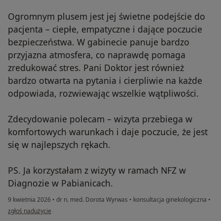
Ogromnym plusem jest jej świetne podejście do
pacjenta – ciepłe, empatyczne i dające poczucie
bezpieczeństwa. W gabinecie panuje bardzo
przyjazna atmosfera, co naprawdę pomaga
zredukować stres. Pani Doktor jest również
bardzo otwarta na pytania i cierpliwie na każde
odpowiada, rozwiewając wszelkie wątpliwości.
Zdecydowanie polecam – wizyta przebiega w
komfortowych warunkach i daje poczucie, że jest
się w najlepszych rękach.
PS. Ja korzystałam z wizyty w ramach NFZ w
Diagnozie w Pabianicach.
9 kwietnia 2026
•
dr n. med. Dorota Wyrwas
•
konsultacja ginekologiczna
•
w opinii użytkownika Marta F.
zgłoś nadużycie