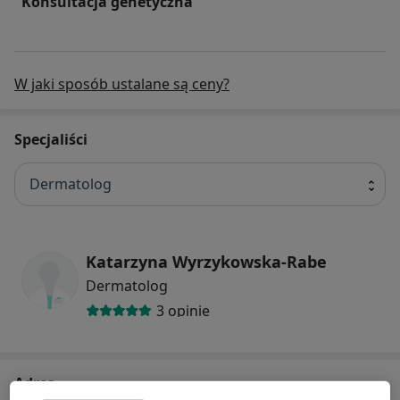
Konsultacja genetyczna
W jaki sposób ustalane są ceny?
Specjaliści
Dermatolog
Katarzyna Wyrzykowska-Rabe
Dermatolog
3 opinie
Adres