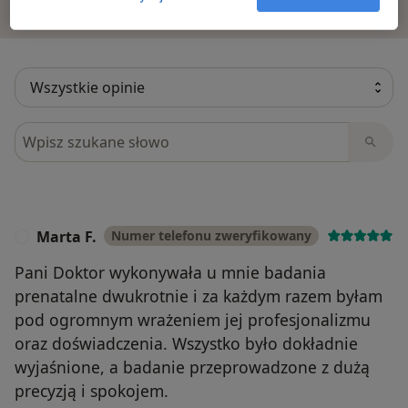
Dowiedz się więcej o opiniach
Dowiedz się więcej
Szukaj w opiniach
Marta F.
Numer telefonu zweryfikowany
M
Pani Doktor wykonywała u mnie badania
prenatalne dwukrotnie i za każdym razem byłam
pod ogromnym wrażeniem jej profesjonalizmu
oraz doświadczenia. Wszystko było dokładnie
wyjaśnione, a badanie przeprowadzone z dużą
precyzją i spokojem.