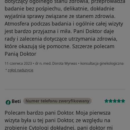
dotyczący ogólnego stanu zdrowia, przeprowadza
badanie bez pośpiechu, delikatnie, dokładnie
wyjaśnia sprawy związane ze stanem zdrowia.
Atmosfera podczas badania i ogólnie całej wizyty
jest bardzo przyjazna i miła. Pani Doktor daje
rady i zalecenia dotyczące utrzymania zdrowia,
które okazują się pomocne. Szczerze polecam
Panią Doktor
11 czerwca 2023
•
dr n. med. Dorota Wyrwas
•
konsultacja ginekologiczna
w opinii użytkownika Barbara
•
zgłoś nadużycie
Beti
Numer telefonu zweryfikowany
B
Polecam bardzo pani Doktor. Moja pierwsza
wizyta była u tej pani Doktor, ze względu na
zrobienie Cytologi dokładnej, pani doktor mi