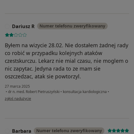
Dariusz R
Numer telefonu zweryfikowany
D
Byłem na wizycie 28.02. Nie dostałem żadnej rady
co robić w przypadku kolejnych ataków
czestskurczu. Lekarz nie mial czasu, nie moglem o
nic zapytac. Jedyna rada to ze mam sie
oszczedzac, atak sie powtorzyl.
27 marca 2025
•
dr n. med. Robert Pietruszyński
•
konsultacja kardiologiczna
•
w opinii użytkownika Dariusz R
zgłoś nadużycie
Barbara
Numer telefonu zweryfikowany
B