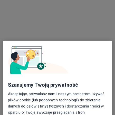
Brak dostępnych specjalistów z wolnymi terminami w tym centrum medycznym.
Pokaż profil
Dostępni specjaliści
Specjaliści znajdują się poza Jasło, podkarpackie, w
obszarach bliskich Twojemu wyszukiwaniu.
Szanujemy Twoją prywatność
Akceptując, pozwalasz nam i naszym partnerom używać
plików cookie (lub podobnych technologii) do zbierania
danych do celów statystycznych i dostarczania treści w
Intercard
oparciu o Twoje zwyczaje przeglądania stron
·
Więcej
Interna, Angiologia, Chirurgia