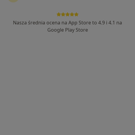
29 opinii
Adres 1
Adres 2
Adres 3
Nasza średnia ocena na App Store to 4.9 i 4.1 na
Google Play Store
Chorkówka 130, Chorkówka
•
Mapa
Konsultacja internistyczna
Brak dostępnych specjalistów z wolnymi terminami w tym centrum medycznym.
Pokaż profil
Przychodnia Specjalistyczna