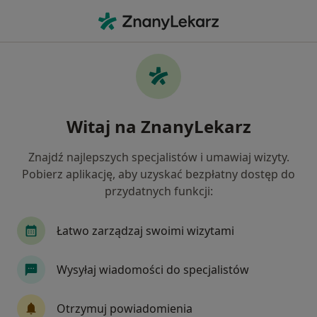
Me
Interna • Jasło, podkarpackie
Filtry
• 1
Mapa
Interna placówki w Jasle
Witaj na ZnanyLekarz
Jak działają wyniki wyszukiwania
Znajdź najlepszych specjalistów i umawiaj wizyty.
Pobierz aplikację, aby uzyskać bezpłatny dostęp do
przydatnych funkcji:
Łatwo zarządzaj swoimi wizytami
Wysyłaj wiadomości do specjalistów
"Zdrowie" Sp z o.o.
·
Więcej
Interna, Ginekologia, Neurologia
Otrzymuj powiadomienia