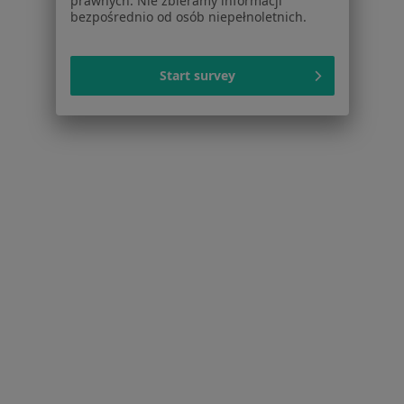
prawnych. Nie zbieramy informacji
bezpośrednio od osób niepełnoletnich.
Serwis
Start survey
Regulamin
Polityka prywatności pacjentów
Polityka prywatności profesjonalistów
Polityka prywatności dla profesjonalistów, których
dane pozyskaliśmy samodzielnie
Polityka cookies
Jak działają wyniki wyszukiwania
Dostępność
O nas
Praca
Rekrutujemy!
Partnerzy
Centrum prasowe
Kontakt