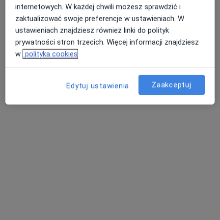
internetowych. W każdej chwili możesz sprawdzić i
2632 opinie
zaktualizować swoje preferencje w ustawieniach. W
Lwowska 197 - Budynek CDK, Tarnów
•
Mapa
ustawieniach znajdziesz również linki do polityk
prywatności stron trzecich. Więcej informacji znajdziesz
Konsultacja endokrynologiczna
250 zł
w
polityka cookies
Pokaż więcej usług
Brak dostępnych specjalistów z wolnymi terminami w tym centrum medycznym.
Zaakceptuj
Edytuj ustawienia
Pokaż profil
Inni specjaliści w Twojej okolicy
Obecnie nie ma wolnych miejsc. Sprawdź później
nowe oferty.