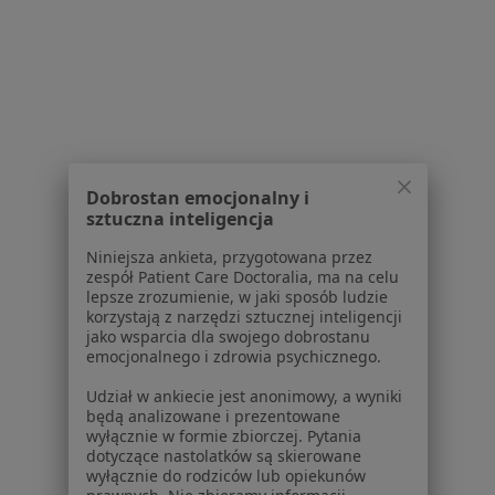
Samodzielny Publiczny Zakład Opieki
Zdrowotnej w Lipinkach
·
Więcej
Interna, Alergologia, Geriatria
Lipinki 52, Lipinki
•
Mapa
Konsultacja alergologiczna
Dobrostan emocjonalny i
Brak dostępnych specjalistów z wolnymi terminami w tym centrum medycznym.
sztuczna inteligencja
Niniejsza ankieta, przygotowana przez
Pokaż profil
zespół Patient Care Doctoralia, ma na celu
lepsze zrozumienie, w jaki sposób ludzie
korzystają z narzędzi sztucznej inteligencji
jako wsparcia dla swojego dobrostanu
1
2
emocjonalnego i zdrowia psychicznego.
Udział w ankiecie jest anonimowy, a wyniki
będą analizowane i prezentowane
Strona Główna
Placówki
Interna
Jasło
Zmień miasto
Zmień miasto
wyłącznie w formie zbiorczej. Pytania
dotyczące nastolatków są skierowane
wyłącznie do rodziców lub opiekunów