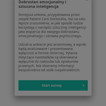
Dobrostan emocjonalny i
sztuczna inteligencja
Piętniewicza 3, Frysztak
•
Mapa
Niniejsza ankieta, przygotowana przez
Brak dostępnych specjalistów z wolnymi terminami w tym centrum medycznym.
zespół Patient Care Doctoralia, ma na celu
lepsze zrozumienie, w jaki sposób ludzie
Pokaż profil
korzystają z narzędzi sztucznej inteligencji
jako wsparcia dla swojego dobrostanu
emocjonalnego i zdrowia psychicznego.
Udział w ankiecie jest anonimowy, a wyniki
będą analizowane i prezentowane
wyłącznie w formie zbiorczej. Pytania
dotyczące nastolatków są skierowane
wyłącznie do rodziców lub opiekunów
prawnych. Nie zbieramy informacji
bezpośrednio od osób niepełnoletnich.
Studencka Przychodnia Stomatologiczna
Start survey
Medycyna rodzinna, Stomatologia
Podkarpacka 1, Rzeszów
•
Mapa
Brak dostępnych specjalistów z wolnymi terminami w tym centrum medycznym.