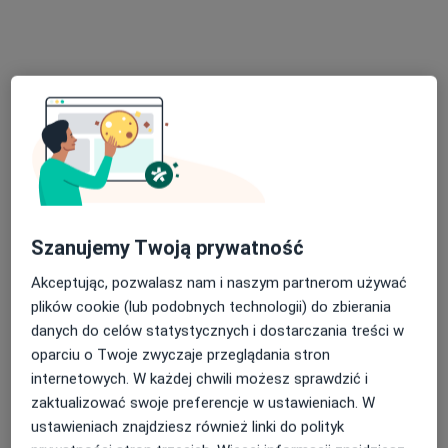
Adres 1
Adres 2
Aleja Generała Leopolda Okulickiego 20 Lokal b12, Rzeszów
•
Mapa
Konsultacja gastroenterologiczna
250 zł
lek. Krystian Partyka
internista
Szanujemy Twoją prywatność
Brak dostępnych specjalistów z wolnymi terminami w tym centrum medycznym.
Akceptując, pozwalasz nam i naszym partnerom używać
Pokaż profil
plików cookie (lub podobnych technologii) do zbierania
danych do celów statystycznych i dostarczania treści w
oparciu o Twoje zwyczaje przeglądania stron
internetowych. W każdej chwili możesz sprawdzić i
zaktualizować swoje preferencje w ustawieniach. W
ustawieniach znajdziesz również linki do polityk