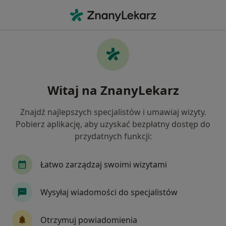
Me
Interna • Strzyżów, podkarpackie
Filtry
• 1
Mapa
Interna placówki w Strzyżowie
Witaj na ZnanyLekarz
Jak działają wyniki wyszukiwania
Znajdź najlepszych specjalistów i umawiaj wizyty.
Pobierz aplikację, aby uzyskać bezpłatny dostęp do
przydatnych funkcji:
Łatwo zarządzaj swoimi wizytami
Wysyłaj wiadomości do specjalistów
Podkarpacki Ośrodek Pulmonologii i
Alergologii Sp. z o.o.
Otrzymuj powiadomienia