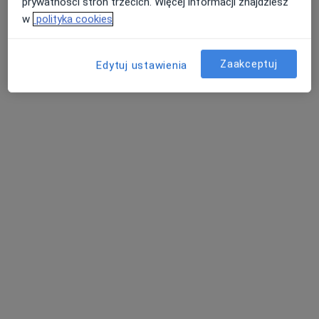
prywatności stron trzecich. Więcej informacji znajdziesz
w
polityka cookies
Centrum Medyczne LUX MED – Rzeszów,
Zaakceptuj
Edytuj ustawienia
Al. Kopisto 1
·
Więcej
Interna, Ginekologia, Neurologia
2919 opinii
Kopisto 1, Rzeszów
•
Mapa
Konsultacja internistyczna
od 120 zł
Pokaż więcej usług
lek. Jacek Szczupak
Teresa Maziarz-
internista
Puchalska
internista
Brak dostępnych specjalistów z wolnymi terminami w tym centrum medycznym.
Pokaż profil