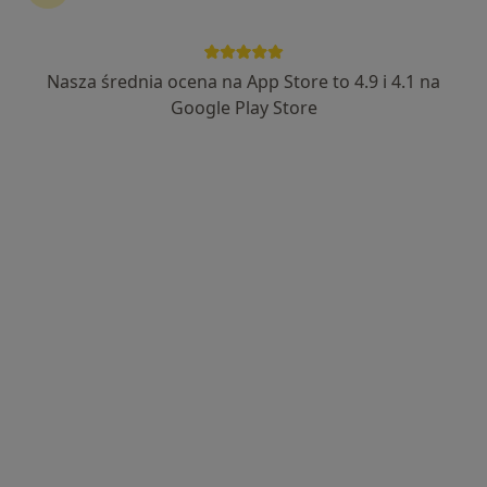
·
Więcej
Interna, Alergologia, Pulmonologia
22 opinie
Ul. Strażacka 12d/6, Rzeszów
•
Mapa
Nasza średnia ocena na App Store to 4.9 i 4.1 na
Brak dostępnych specjalistów z wolnymi terminami w tym centrum medycznym.
Google Play Store
Pokaż profil
Zakład Podstawowej Opieki Zdrowotnej
Interna, Endokrynologia
1 opinia