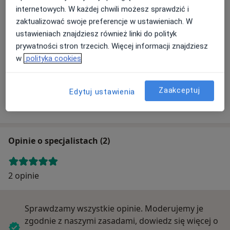
Adres
internetowych. W każdej chwili możesz sprawdzić i
zaktualizować swoje preferencje w ustawieniach. W
ustawieniach znajdziesz również linki do polityk
Powiększ mapę
prywatności stron trzecich. Więcej informacji znajdziesz
w
polityka cookies
AD - Med
Zaakceptuj
Edytuj ustawienia
Tarnowiec 256, 38-204 Tarnowiec
Opinie o specjalistach (2)
2 opinie
Sprawdzamy wszystkie opinie. Moderujemy je
zgodnie z naszymi zasadami, dowiedz się więcej o