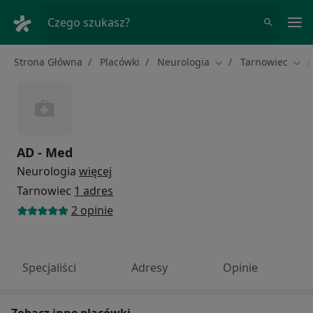
Me
Czego szukasz?
Strona Główna
Placówki
Neurologia
Tarnowiec
Zmień miasto
Zmi
AD - Med
Neurologia
więcej
Tarnowiec
1 adres
2 opinie
Specjaliści
Adresy
Opinie
Zobacz inne placówki