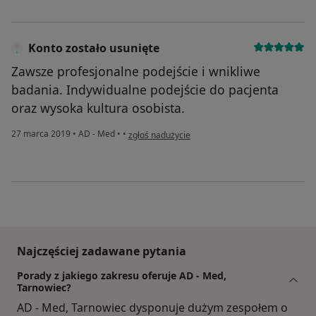
Konto zostało usunięte
Zawsze profesjonalne podejście i wnikliwe
badania. Indywidualne podejście do pacjenta
oraz wysoka kultura osobista.
w opinii użytkownika Konto zostało usunięte
27 marca 2019
•
AD - Med
•
•
zgłoś nadużycie
Najczęściej zadawane pytania
Porady z jakiego zakresu oferuje AD - Med,
Tarnowiec?
AD - Med, Tarnowiec dysponuje dużym zespołem o