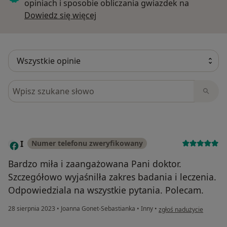
opiniach i sposobie obliczania gwiazdek na
Dowiedz się więcej o opiniach
Dowiedz się więcej
Szukaj w opiniach
I
Numer telefonu zweryfikowany
Bardzo miła i zaangażowana Pani doktor.
Szczegółowo wyjaśnilła zakres badania i leczenia.
Odpowiedziala na wszystkie pytania. Polecam.
w opinii użytkownika I
28 sierpnia 2023
•
Joanna Gonet-Sebastianka
•
Inny
•
zgłoś nadużycie