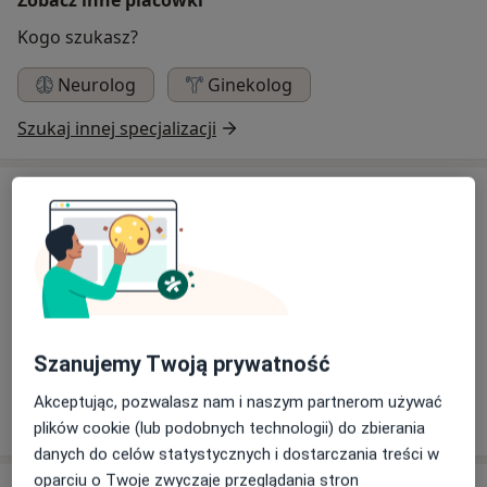
Kogo szukasz?
Neurolog
Ginekolog
Szukaj innej specjalizacji
Specjaliści
Neurolog
Katarzyna Czepiel-Rak
Szanujemy Twoją prywatność
Neurolog
Akceptując, pozwalasz nam i naszym partnerom używać
2 opinie
plików cookie (lub podobnych technologii) do zbierania
danych do celów statystycznych i dostarczania treści w
oparciu o Twoje zwyczaje przeglądania stron