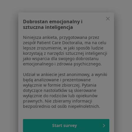
Noa Notes
nowość
Baza wiedzy
Centrum Pomocy dla Specjalisty
Dobrostan emocjonalny i
sztuczna inteligencja
Kontakt
ZnanyLekarz - Strona główna
Niniejsza ankieta, przygotowana przez
zespół Patient Care Doctoralia, ma na celu
ZnanyLekarz Sp. z o.o.
lepsze zrozumienie, w jaki sposób ludzie
ul. Kolejowa 5/7
korzystają z narzędzi sztucznej inteligencji
jako wsparcia dla swojego dobrostanu
01-217 Warszawa, Polska
emocjonalnego i zdrowia psychicznego.
NIP: ⁠7010224868
Udział w ankiecie jest anonimowy, a wyniki
KRS: ⁠0000347997
będą analizowane i prezentowane
wyłącznie w formie zbiorczej. Pytania
REGON: ⁠142276657
dotyczące nastolatków są skierowane
wyłącznie do rodziców lub opiekunów
Sąd Rejonowy dla m.st. Warszawy w Warszawie XII
prawnych. Nie zbieramy informacji
bezpośrednio od osób niepełnoletnich.
Wydział Gospodarczy KRS
Facebook
otwiera się w nowej karcie
Start survey