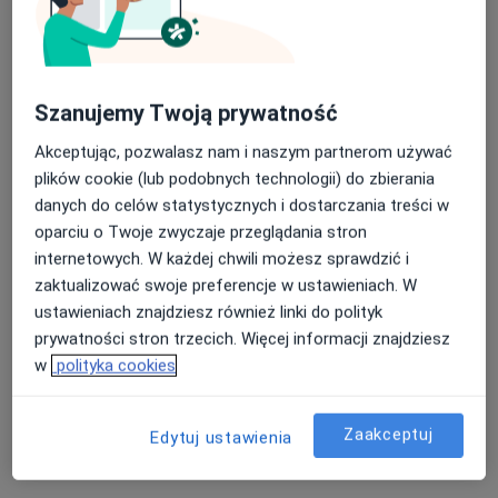
6 opinii
Lwowska 22, Jasło
•
Mapa
Brak dostępnych specjalistów z wolnymi terminami w tym centrum medycznym.
Nasza średnia ocena na App Store to 4.9 i 4.1 na
Google Play Store
Szanujemy Twoją prywatność
Pokaż profil
Akceptując, pozwalasz nam i naszym partnerom używać
plików cookie (lub podobnych technologii) do zbierania
danych do celów statystycznych i dostarczania treści w
oparciu o Twoje zwyczaje przeglądania stron
internetowych. W każdej chwili możesz sprawdzić i
zaktualizować swoje preferencje w ustawieniach. W
ustawieniach znajdziesz również linki do polityk
prywatności stron trzecich. Więcej informacji znajdziesz
w
polityka cookies
Centrum Zdrowia L-Med Kołaczyce
Anestezjologia, Medycyna rodzinna
Zaakceptuj
Edytuj ustawienia
Burmistrza Wiejowskiego 22 A, Kołaczyce
•
Mapa
Brak dostępnych specjalistów z wolnymi terminami w tym centrum medycznym.