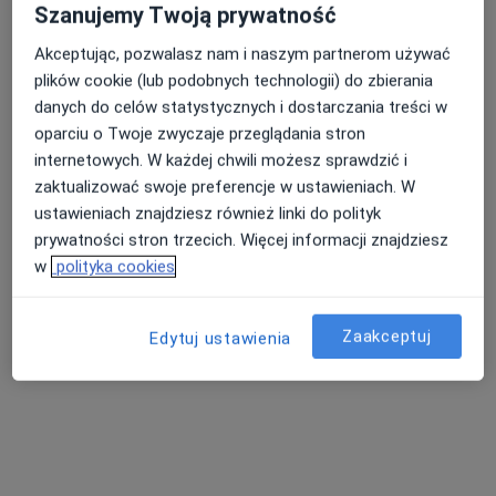
Szanujemy Twoją prywatność
Chorkówka 130, Chorkówka
•
Mapa
Brak dostępnych specjalistów z wolnymi terminami w tym centrum medycznym.
Akceptując, pozwalasz nam i naszym partnerom używać
plików cookie (lub podobnych technologii) do zbierania
Pokaż profil
danych do celów statystycznych i dostarczania treści w
oparciu o Twoje zwyczaje przeglądania stron
internetowych. W każdej chwili możesz sprawdzić i
zaktualizować swoje preferencje w ustawieniach. W
ustawieniach znajdziesz również linki do polityk
prywatności stron trzecich. Więcej informacji znajdziesz
w
polityka cookies
Zaakceptuj
Edytuj ustawienia
Przychodnia Specjalistyczna
Neurologia, Interna
2 opinie
Mickiewicza 5, Jasło
•
Mapa
Brak dostępnych specjalistów z wolnymi terminami w tym centrum medycznym.