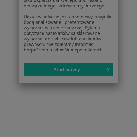
jako wsparcia dla swojego dobrostanu
Aplikacje mobilne
emocjonalnego i zdrowia psychicznego.
Blog dla pacjentów
Udział w ankiecie jest anonimowy, a wyniki
Dla profesjonalistów
będą analizowane i prezentowane
wyłącznie w formie zbiorczej. Pytania
Cennik
dotyczące nastolatków są skierowane
wyłącznie do rodziców lub opiekunów
Dla lekarzy
prawnych. Nie zbieramy informacji
Dla placówek medycznych
bezpośrednio od osób niepełnoletnich.
Noa Notes
nowość
Baza wiedzy
Start survey
Centrum Pomocy dla Specjalisty
Kontakt
ZnanyLekarz - Strona główna
ZnanyLekarz Sp. z o.o.
ul. Kolejowa 5/7
01-217 Warszawa, Polska
NIP: ⁠7010224868
KRS: ⁠0000347997