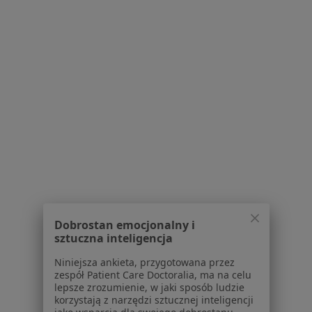
Polityka prywatności dla profesjonalistów, których
dane pozyskaliśmy samodzielnie
Polityka cookies
Jak działają wyniki wyszukiwania
Dostępność
O nas
Praca
Rekrutujemy!
Partnerzy
Centrum prasowe
Kontakt
Dla pacjentów
Lekarze
Dobrostan emocjonalny i
Placówki medyczne
sztuczna inteligencja
Pytania i odpowiedzi
Niniejsza ankieta, przygotowana przez
Usługi i zabiegi
zespół Patient Care Doctoralia, ma na celu
Choroby
lepsze zrozumienie, w jaki sposób ludzie
korzystają z narzędzi sztucznej inteligencji
Pomoc