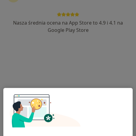
Rzeszowska 11, Frysztak
•
Mapa
Brak dostępnych specjalistów z wolnymi terminami w tym centrum medycznym.
Nasza średnia ocena na App Store to 4.9 i 4.1 na
Pokaż profil
Google Play Store
"Zdrowie" Sp z o.o.
·
Więcej
Neurologia, Ginekologia, Interna
29 opinii
Adres 1
Adres 2
Adres 3