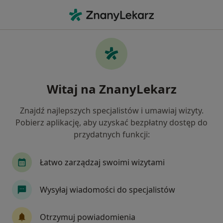
Me
Neurologia • Jasło, podkarpackie
Filtry
• 1
Mapa
Neurologia placówki w Jasle
Witaj na ZnanyLekarz
Jak działają wyniki wyszukiwania
Znajdź najlepszych specjalistów i umawiaj wizyty.
Pobierz aplikację, aby uzyskać bezpłatny dostęp do
przydatnych funkcji:
Łatwo zarządzaj swoimi wizytami
Wysyłaj wiadomości do specjalistów
Centrum Medyczne Medimar
·
Więcej
Neurologia, Ginekologia, Okulistyka
Otrzymuj powiadomienia